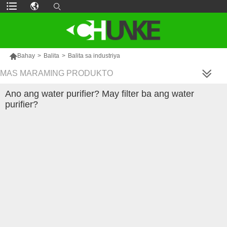

Bahay
>
Balita
>
Balita sa industriya
MAS MARAMING PRODUKTO
Ano ang water purifier? May filter ba ang water
purifier?