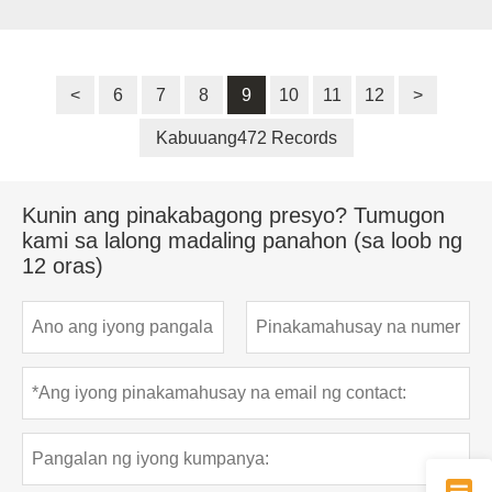
<
6
7
8
9
10
11
12
>
Kabuuang472 Records
Kunin ang pinakabagong presyo? Tumugon
kami sa lalong madaling panahon (sa loob ng
12 oras)