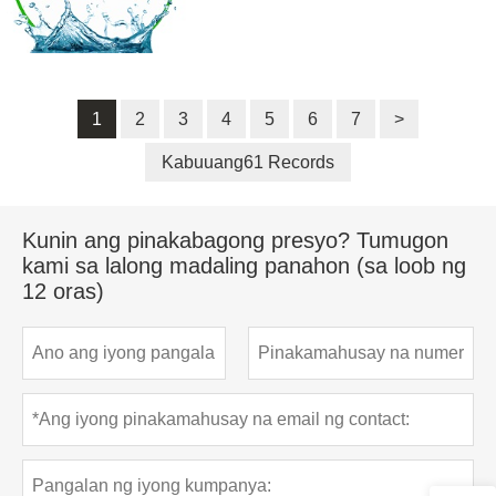
1
2
3
4
5
6
7
>
Kabuuang61 Records
Kunin ang pinakabagong presyo? Tumugon
kami sa lalong madaling panahon (sa loob ng
12 oras)