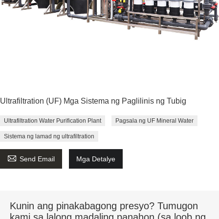
Ultrafiltration (UF) Mga Sistema ng Paglilinis ng Tubig
Ultrafiltration Water Purification Plant
Pagsala ng UF Mineral Water
Sistema ng lamad ng ultrafiltration

Send Email
Mga Detalye
Kunin ang pinakabagong presyo? Tumugon
kami sa lalong madaling panahon (sa loob ng