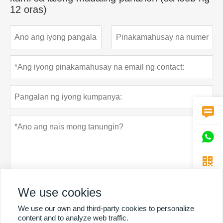
12 oras)



We use cookies
We use our own and third-party cookies to personalize
Patakaran sa privacy
Ipasa
content and to analyze web traffic.