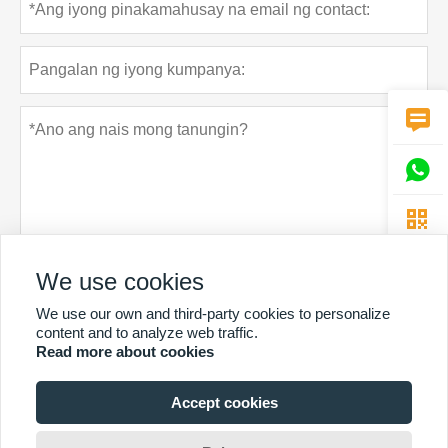



We use cookies
Patakaran sa privacy
Ipasa
We use our own and third-party cookies to personalize
content and to analyze web traffic.
Read more about cookies
Accept cookies
MAS MARAMING SERBISYO
Copyright Ni © Guangzhou Chunke Environmental Technology Co.