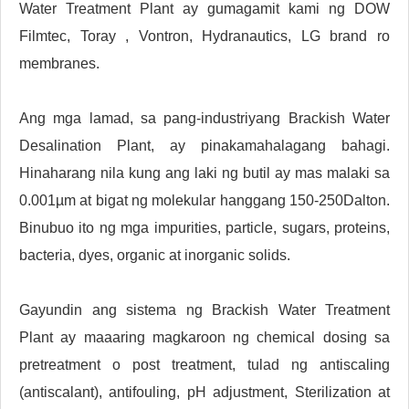
Water Treatment Plant ay gumagamit kami ng DOW
Filmtec, Toray , Vontron, Hydranautics, LG brand ro
membranes.
Ang mga lamad, sa pang-industriyang Brackish Water
Desalination Plant, ay pinakamahalagang bahagi.
Hinaharang nila kung ang laki ng butil ay mas malaki sa
0.001µm at bigat ng molekular hanggang 150-250Dalton.
Binubuo ito ng mga impurities, particle, sugars, proteins,
bacteria, dyes, organic at inorganic solids.
Gayundin ang sistema ng Brackish Water Treatment
Plant ay maaaring magkaroon ng chemical dosing sa
pretreatment o post treatment, tulad ng antiscaling
(antiscalant), antifouling, pH adjustment, Sterilization at