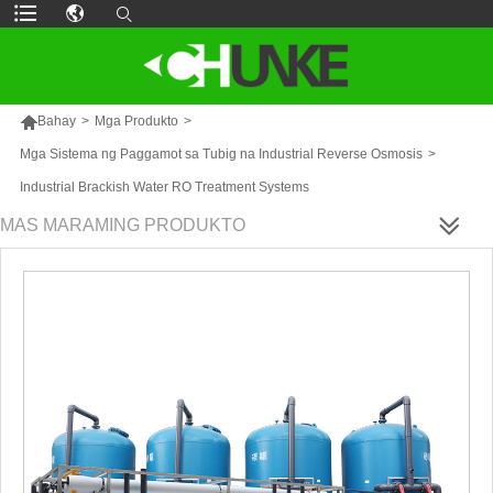

Bahay
>
Mga Produkto
>
Mga Sistema ng Paggamot sa Tubig na Industrial Reverse Osmosis
>
Industrial Brackish Water RO Treatment Systems
MAS MARAMING PRODUKTO