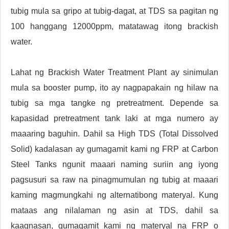
tubig mula sa gripo at tubig-dagat, at TDS sa pagitan ng
100 hanggang 12000ppm, matatawag itong brackish
water.
Lahat ng Brackish Water Treatment Plant ay sinimulan
mula sa booster pump, ito ay nagpapakain ng hilaw na
tubig sa mga tangke ng pretreatment. Depende sa
kapasidad pretreatment tank laki at mga numero ay
maaaring baguhin. Dahil sa High TDS (Total Dissolved
Solid) kadalasan ay gumagamit kami ng FRP at Carbon
Steel Tanks ngunit maaari naming suriin ang iyong
pagsusuri sa raw na pinagmumulan ng tubig at maaari
kaming magmungkahi ng alternatibong materyal. Kung
mataas ang nilalaman ng asin at TDS, dahil sa
kaagnasan, gumagamit kami ng materyal na FRP o