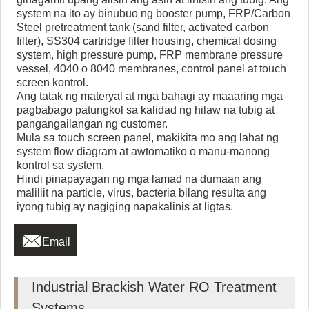
system na ito ay binubuo ng booster pump, FRP/Carbon
Steel pretreatment tank (sand filter, activated carbon
filter), SS304 cartridge filter housing, chemical dosing
system, high pressure pump, FRP membrane pressure
vessel, 4040 o 8040 membranes, control panel at touch
screen kontrol.
Ang tatak ng materyal at mga bahagi ay maaaring mga
pagbabago patungkol sa kalidad ng hilaw na tubig at
pangangailangan ng customer.
Mula sa touch screen panel, makikita mo ang lahat ng
system flow diagram at awtomatiko o manu-manong
kontrol sa system.
Hindi pinapayagan ng mga lamad na dumaan ang
maliliit na particle, virus, bacteria bilang resulta ang
iyong tubig ay nagiging napakalinis at ligtas.

Email
Industrial Brackish Water RO Treatment
Systems