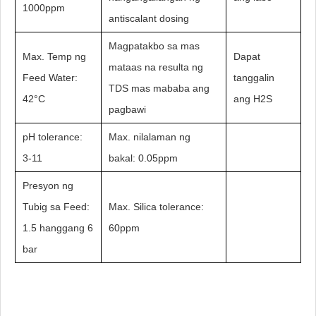
1000ppm
antiscalant dosing
Magpatakbo sa mas
Max. Temp ng
Dapat
mataas na resulta ng
Feed Water:
tanggalin
TDS mas mababa ang
42°C
ang H2S
pagbawi
pH tolerance:
Max. nilalaman ng
3-11
bakal: 0.05ppm
Presyon ng
Tubig sa Feed:
Max. Silica tolerance:
1.5 hanggang 6
60ppm
bar