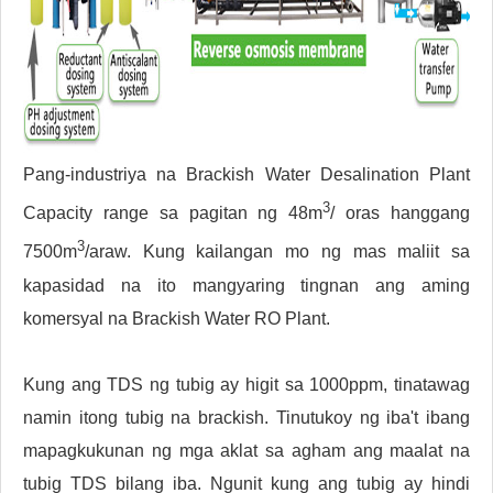
Pang-industriya na Brackish Water Desalination Plant
3
Capacity range sa pagitan ng 48m
/ oras hanggang
3
7500m
/araw. Kung kailangan mo ng mas maliit sa
kapasidad na ito mangyaring tingnan ang aming
komersyal na Brackish Water RO Plant.
Kung ang TDS ng tubig ay higit sa 1000ppm, tinatawag
namin itong tubig na brackish. Tinutukoy ng iba't ibang
mapagkukunan ng mga aklat sa agham ang maalat na
tubig TDS bilang iba. Ngunit kung ang tubig ay hindi