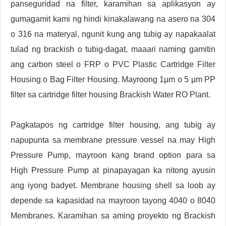
panseguridad na filter, karamihan sa aplikasyon ay
gumagamit kami ng hindi kinakalawang na asero na 304
o 316 na materyal, ngunit kung ang tubig ay napakaalat
tulad ng brackish o tubig-dagat, maaari naming gamitin
ang carbon steel o FRP o PVC Plastic Cartridge Filter
Housing o Bag Filter Housing. Mayroong 1µm o 5 µm PP
filter sa cartridge filter housing Brackish Water RO Plant.
Pagkatapos ng cartridge filter housing, ang tubig ay
napupunta sa membrane pressure vessel na may High
Pressure Pump, mayroon kang brand option para sa
High Pressure Pump at pinapayagan ka nitong ayusin
ang iyong badyet. Membrane housing shell sa loob ay
depende sa kapasidad na mayroon tayong 4040 o 8040
Membranes. Karamihan sa aming proyekto ng Brackish