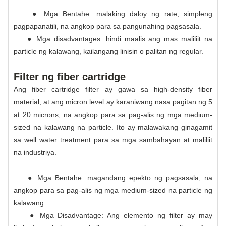
● Mga Bentahe: malaking daloy ng rate, simpleng
pagpapanatili, na angkop para sa pangunahing pagsasala.
● Mga disadvantages: hindi maalis ang mas maliliit na
particle ng kalawang, kailangang linisin o palitan ng regular.
Filter ng fiber cartridge
Ang fiber cartridge filter ay gawa sa high-density fiber
material, at ang micron level ay karaniwang nasa pagitan ng 5
at 20 microns, na angkop para sa pag-alis ng mga medium-
sized na kalawang na particle. Ito ay malawakang ginagamit
sa well water treatment para sa mga sambahayan at maliliit
na industriya.
● Mga Bentahe: magandang epekto ng pagsasala, na
angkop para sa pag-alis ng mga medium-sized na particle ng
kalawang.
● Mga Disadvantage: Ang elemento ng filter ay may