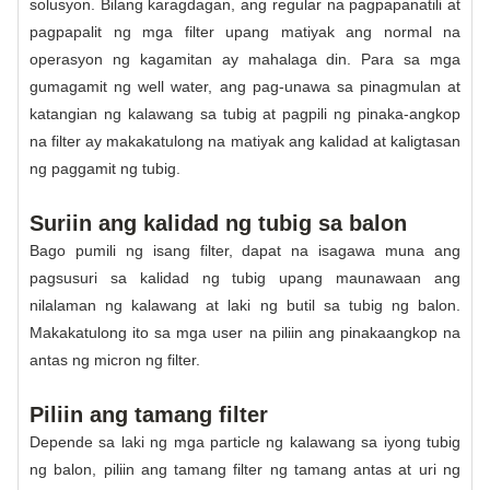
solusyon. Bilang karagdagan, ang regular na pagpapanatili at
pagpapalit ng mga filter upang matiyak ang normal na
operasyon ng kagamitan ay mahalaga din. Para sa mga
gumagamit ng well water, ang pag-unawa sa pinagmulan at
katangian ng kalawang sa tubig at pagpili ng pinaka-angkop
na filter ay makakatulong na matiyak ang kalidad at kaligtasan
ng paggamit ng tubig.
Suriin ang kalidad ng tubig sa balon
Bago pumili ng isang filter, dapat na isagawa muna ang
pagsusuri sa kalidad ng tubig upang maunawaan ang
nilalaman ng kalawang at laki ng butil sa tubig ng balon.
Makakatulong ito sa mga user na piliin ang pinakaangkop na
antas ng micron ng filter.
Piliin ang tamang filter
Depende sa laki ng mga particle ng kalawang sa iyong tubig
ng balon, piliin ang tamang filter ng tamang antas at uri ng