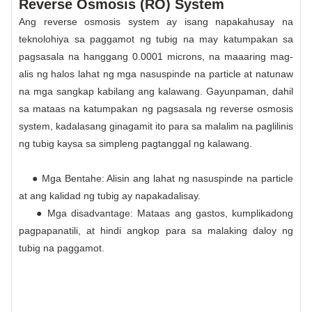
Reverse Osmosis (RO) System
Ang reverse osmosis system ay isang napakahusay na
teknolohiya sa paggamot ng tubig na may katumpakan sa
pagsasala na hanggang 0.0001 microns, na maaaring mag-
alis ng halos lahat ng mga nasuspinde na particle at natunaw
na mga sangkap kabilang ang kalawang. Gayunpaman, dahil
sa mataas na katumpakan ng pagsasala ng reverse osmosis
system, kadalasang ginagamit ito para sa malalim na paglilinis
ng tubig kaysa sa simpleng pagtanggal ng kalawang.
● Mga Bentahe: Alisin ang lahat ng nasuspinde na particle
at ang kalidad ng tubig ay napakadalisay.
● Mga disadvantage: Mataas ang gastos, kumplikadong
pagpapanatili, at hindi angkop para sa malaking daloy ng
tubig na paggamot.