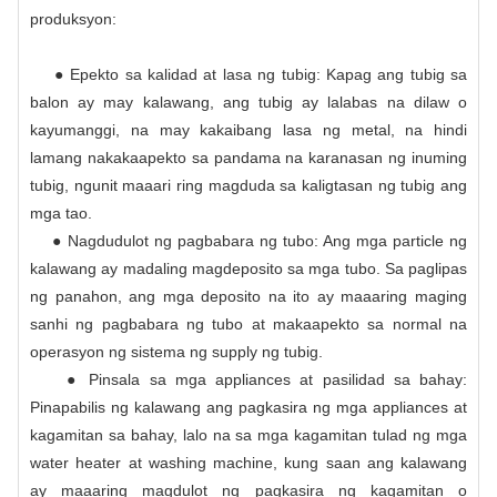
produksyon:
● Epekto sa kalidad at lasa ng tubig: Kapag ang tubig sa
balon ay may kalawang, ang tubig ay lalabas na dilaw o
kayumanggi, na may kakaibang lasa ng metal, na hindi
lamang nakakaapekto sa pandama na karanasan ng inuming
tubig, ngunit maaari ring magduda sa kaligtasan ng tubig ang
mga tao.
● Nagdudulot ng pagbabara ng tubo: Ang mga particle ng
kalawang ay madaling magdeposito sa mga tubo. Sa paglipas
ng panahon, ang mga deposito na ito ay maaaring maging
sanhi ng pagbabara ng tubo at makaapekto sa normal na
operasyon ng sistema ng supply ng tubig.
● Pinsala sa mga appliances at pasilidad sa bahay:
Pinapabilis ng kalawang ang pagkasira ng mga appliances at
kagamitan sa bahay, lalo na sa mga kagamitan tulad ng mga
water heater at washing machine, kung saan ang kalawang
ay maaaring magdulot ng pagkasira ng kagamitan o