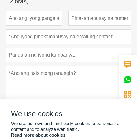
12 oras)



We use cookies
We use our own and third-party cookies to personalize
Patakaran sa privacy
Ipasa
content and to analyze web traffic.
Read more about cookies