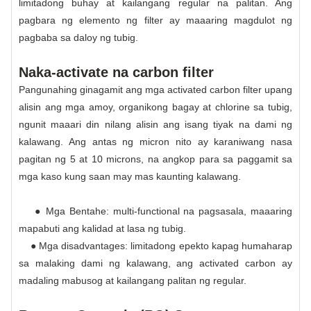
limitadong buhay at kailangang regular na palitan. Ang
pagbara ng elemento ng filter ay maaaring magdulot ng
pagbaba sa daloy ng tubig.
Naka-activate na carbon filter
Pangunahing ginagamit ang mga activated carbon filter upang
alisin ang mga amoy, organikong bagay at chlorine sa tubig,
ngunit maaari din nilang alisin ang isang tiyak na dami ng
kalawang. Ang antas ng micron nito ay karaniwang nasa
pagitan ng 5 at 10 microns, na angkop para sa paggamit sa
mga kaso kung saan may mas kaunting kalawang.
● Mga Bentahe: multi-functional na pagsasala, maaaring
mapabuti ang kalidad at lasa ng tubig.
● Mga disadvantages: limitadong epekto kapag humaharap
sa malaking dami ng kalawang, ang activated carbon ay
madaling mabusog at kailangang palitan ng regular.