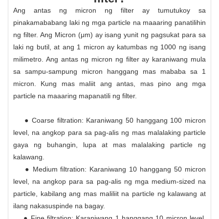
Ang antas ng micron ng filter ay tumutukoy sa
pinakamababang laki ng mga particle na maaaring panatilihin
ng filter. Ang Micron (μm) ay isang yunit ng pagsukat para sa
laki ng butil, at ang 1 micron ay katumbas ng 1000 ng isang
milimetro. Ang antas ng micron ng filter ay karaniwang mula
sa sampu-sampung micron hanggang mas mababa sa 1
micron. Kung mas maliit ang antas, mas pino ang mga
particle na maaaring mapanatili ng filter.
● Coarse filtration: Karaniwang 50 hanggang 100 micron
level, na angkop para sa pag-alis ng mas malalaking particle
gaya ng buhangin, lupa at mas malalaking particle ng
kalawang.
● Medium filtration: Karaniwang 10 hanggang 50 micron
level, na angkop para sa pag-alis ng mga medium-sized na
particle, kabilang ang mas maliliit na particle ng kalawang at
ilang nakasuspinde na bagay.
● Fine filtration: Karaniwang 1 hanggang 10 micron level,