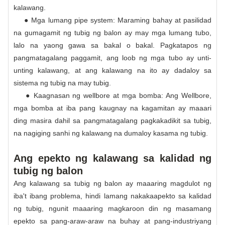
kalawang.
● Mga lumang pipe system: Maraming bahay at pasilidad
na gumagamit ng tubig ng balon ay may mga lumang tubo,
lalo na yaong gawa sa bakal o bakal. Pagkatapos ng
pangmatagalang paggamit, ang loob ng mga tubo ay unti-
unting kalawang, at ang kalawang na ito ay dadaloy sa
sistema ng tubig na may tubig.
● Kaagnasan ng wellbore at mga bomba: Ang Wellbore,
mga bomba at iba pang kaugnay na kagamitan ay maaari
ding masira dahil sa pangmatagalang pagkakadikit sa tubig,
na nagiging sanhi ng kalawang na dumaloy kasama ng tubig.
Ang epekto ng kalawang sa kalidad ng
tubig ng balon
Ang kalawang sa tubig ng balon ay maaaring magdulot ng
iba't ibang problema, hindi lamang nakakaapekto sa kalidad
ng tubig, ngunit maaaring magkaroon din ng masamang
epekto sa pang-araw-araw na buhay at pang-industriyang