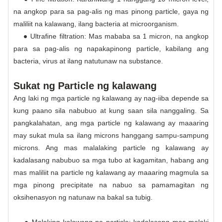
na angkop para sa pag-alis ng mas pinong particle, gaya ng
maliliit na kalawang, ilang bacteria at microorganism.
● Ultrafine filtration: Mas mababa sa 1 micron, na angkop
para sa pag-alis ng napakapinong particle, kabilang ang
bacteria, virus at ilang natutunaw na substance.
Sukat ng Particle ng kalawang
Ang laki ng mga particle ng kalawang ay nag-iiba depende sa
kung paano sila nabubuo at kung saan sila nanggaling. Sa
pangkalahatan, ang mga particle ng kalawang ay maaaring
may sukat mula sa ilang microns hanggang sampu-sampung
microns. Ang mas malalaking particle ng kalawang ay
kadalasang nabubuo sa mga tubo at kagamitan, habang ang
mas maliliit na particle ng kalawang ay maaaring magmula sa
mga pinong precipitate na nabuo sa pamamagitan ng
oksihenasyon ng natunaw na bakal sa tubig.