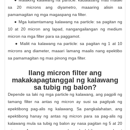
● Malaking kalawang na particle: kadalasang mas malaki
sa 20 microns ang diyametro, maaaring alisin sa
pamamagitan ng mga magaspang na filter.
● Mga katamtamang kalawang na particle: sa pagitan ng
10 at 20 micron ang lapad, nangangailangan ng medium
micron na mga filter para sa paggamot.
● Maliit na kalawang na particle: sa pagitan ng 1 at 10
microns ang diameter, maaari lamang maalis nang epektibo
sa pamamagitan ng mas pinong mga filter.
Ilang micron filter ang
makakapagtanggal ng kalawang
sa tubig ng balon?
Depende sa laki ng mga particle ng kalawang, ang pagpili ng
tamang filter na antas ng micron ay susi sa pagtiyak ng
epektibong pag-alis ng kalawang. Sa pangkalahatan, ang
epektibong hanay ng antas ng micron para sa pag-alis ng
kalawang mula sa tubig ng balon ay nasa pagitan ng 5 at 20