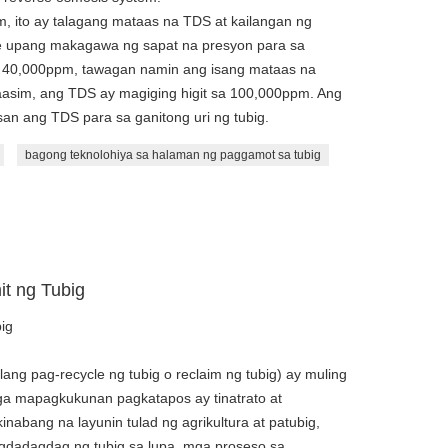
, ito ay talagang mataas na TDS at kailangan ng
e upang makagawa ng sapat na presyon para sa
sa 40,000ppm, tawagan namin ang isang mataas na
maasim, ang TDS ay magiging higit sa 100,000ppm. Ang
 ang TDS para sa ganitong uri ng tubig.
bagong teknolohiya sa halaman ng paggamot sa tubig
t ng Tubig
ig
ilang pag-recycle ng tubig o reclaim ng tubig) ay muling
ga mapagkukunan pagkatapos ay tinatrato at
inabang na layunin tulad ng agrikultura at patubig,
agdadagdag ng tubig sa lupa, mga proseso sa