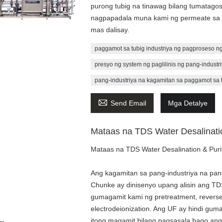
purong tubig na tinawag bilang tumatag
nagpapadala muna kami ng permeate sa 
mas dalisay.
paggamot sa tubig industriya ng pagproseso n
presyo ng system ng paglilinis ng pang-industri
pang-industriya na kagamitan sa paggamot sa 

Send Email
Mga Detalye
Mataas na TDS Water Desalinatio
Mataas na TDS Water Desalination & Puri
Ang kagamitan sa pang-industriya na pang
Chunke ay dinisenyo upang alisin ang TDS
gumagamit kami ng pretreatment, reverse 
electrodeionization. Ang UF ay hindi gu
itong magamit bilang pagsasala bago ang