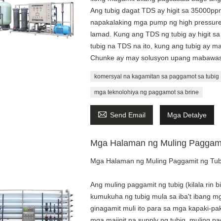
Ang tubig dagat TDS ay higit sa 35000ppm
napakalaking mga pump ng high pressur
lamad. Kung ang TDS ng tubig ay higit 
tubig na TDS na ito, kung ang tubig ay 
Chunke ay may solusyon upang mabawasan
komersyal na kagamitan sa paggamot sa tubig
mga teknolohiya ng paggamot sa brine

Send Email
Mga Detalye
Mga Halaman ng Muling Paggami
Mga Halaman ng Muling Paggamit ng Tub
Ang muling paggamit ng tubig (kilala rin b
kumukuha ng tubig mula sa iba't ibang m
ginagamit muli ito para sa mga kapaki-pak
mga maiinit na supply ng tubig, muling p