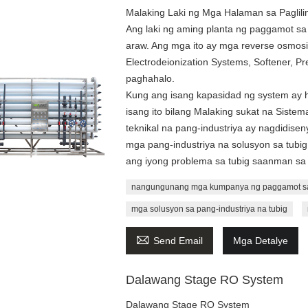
Malaking Laki ng Mga Halaman sa Paglilin
Ang laki ng aming planta ng paggamot sa
araw. Ang mga ito ay mga reverse osmosis 
Electrodeionization Systems, Softener, Pre-
paghahalo.
Kung ang isang kapasidad ng system ay h
isang ito bilang Malaking sukat na Sistem
teknikal na pang-industriya ay nagdidise
mga pang-industriya na solusyon sa tubig
ang iyong problema sa tubig saanman sa
nangungunang mga kumpanya ng paggamot sa
mga solusyon sa pang-industriya na tubig

Send Email
Mga Detalye
Dalawang Stage RO System
Dalawang Stage RO System