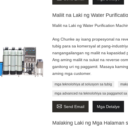
Maliit na Laki ng Water Purificat
Maliit na Laki ng Water Purification Machi
Ang Chunke ay isang propesyonal na reve
tubig para sa komersyal at pang-industri
nangangailangan ng maliit na kapasidad 
Ang aming maliit na sukat na reverse osm
ganitong uri ng paggamit. Masaya kaming 
aming mga customer.
mga teknolohiya at solusyon sa tubig
maka
mga advanced na teknolohiya sa paggamot sa 

Send Email
Mga Detalye
Malaking Laki ng Mga Halaman sa