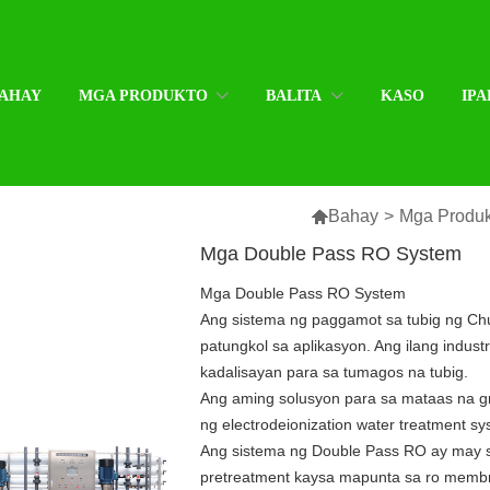
AHAY
MGA PRODUKTO
BALITA
KASO
IPA

Bahay
>
Mga Produk
Mga Double Pass RO System
Mga Double Pass RO System
Ang sistema ng paggamot sa tubig ng C
patungkol sa aplikasyon. Ang ilang indu
kadalisayan para sa tumagos na tubig.
Ang aming solusyon para sa mataas na gr
ng electrodeionization water treatment sy
Ang sistema ng Double Pass RO ay may s
pretreatment kaysa mapunta sa ro memb