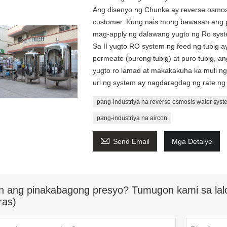
Ang disenyo ng Chunke ay reverse osmosis
customer. Kung nais mong bawasan ang p
mag-apply ng dalawang yugto ng Ro syst
Sa II yugto RO system ng feed ng tubig 
permeate (purong tubig) at puro tubig, a
yugto ro lamad at makakakuha ka muli ng
uri ng system ay nagdaragdag ng rate ng
pang-industriya na reverse osmosis water syst
pang-industriya na aircon

Send Email
Mga Detalye
n ang pinakabagong presyo? Tumugon kami sa lal
ras)