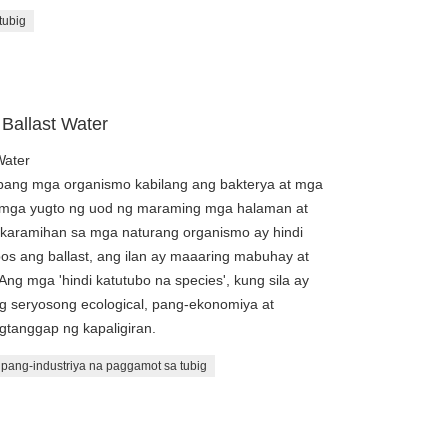
tubig
Ballast Water
Water
 ibang mga organismo kabilang ang bakterya at mga
t mga yugto ng uod ng maraming mga halaman at
 karamihan sa mga naturang organismo ay hindi
s ang ballast, ang ilan ay maaaring mabuhay at
ng mga 'hindi katutubo na species', kung sila ay
g seryosong ecological, pang-ekonomiya at
tanggap ng kapaligiran.
pang-industriya na paggamot sa tubig