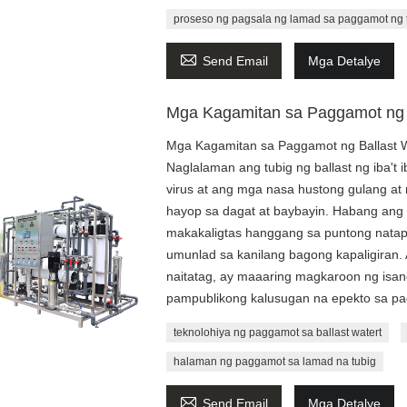
proseso ng pagsala ng lamad sa paggamot ng 

Send Email
Mga Detalye
Mga Kagamitan sa Paggamot ng 
Mga Kagamitan sa Paggamot ng Ballast 
Naglalaman ang tubig ng ballast ng iba't
virus at ang mga nasa hustong gulang a
hayop sa dagat at baybayin. Habang ang
makakaligtas hanggang sa puntong natapo
umunlad sa kanilang bagong kapaligiran. A
naitatag, ay maaaring magkaroon ng isan
pampublikong kalusugan na epekto sa pag
teknolohiya ng paggamot sa ballast watert
halaman ng paggamot sa lamad na tubig

Send Email
Mga Detalye