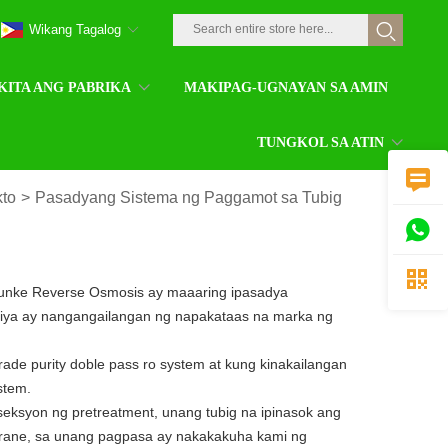
Wikang Tagalog
KITA ANG PABRIKA
MAKIPAG-UGNAYAN SA AMIN
TUNGKOL SA ATIN

to
>
Pasadyang Sistema ng Paggamot sa Tubig


hunke Reverse Osmosis ay maaaring ipasadya
striya ay nangangailangan ng napakataas na marka ng
ade purity doble pass ro system at kung kinakailangan
stem.
eksyon ng pretreatment, unang tubig na ipinasok ang
rane, sa unang pagpasa ay nakakakuha kami ng