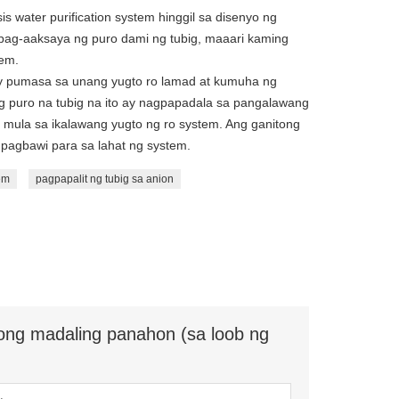
 water purification system hinggil sa disenyo ng
ag-aaksaya ng puro dami ng tubig, maaari kaming
em.
ay pumasa sa unang yugto ro lamad at kumuha ng
ng puro na tubig na ito ay nagpapadala sa pangalawang
 mula sa ikalawang yugto ng ro system. Ang ganitong
 pagbawi para sa lahat ng system.
em
pagpapalit ng tubig sa anion
ong madaling panahon (sa loob ng