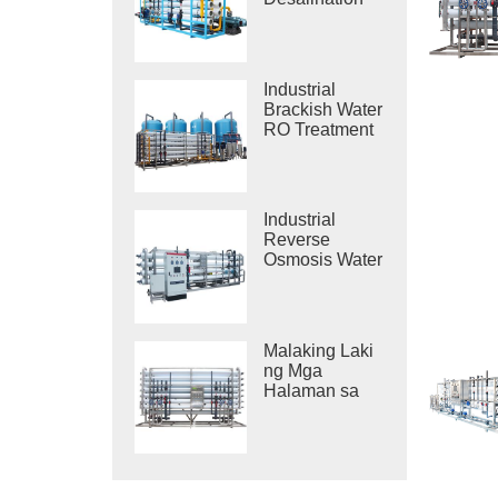
Systems
Industrial
Brackish Water
RO Treatment
Systems
Industrial
Reverse
Osmosis Water
Purification
System
Malaking Laki
ng Mga
Halaman sa
Paglilinis ng
Tubig