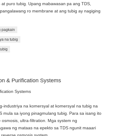
os at puro tubig. Upang mabawasan pa ang TDS,
pangalawang ro membrane at ang tubig ay nagiging
g pagkain
ya na tubig
tubig
n & Purification Systems
fication Systems
-industriya na komersyal at komersyal na tubig na
 mula sa iyong pinagmulang tubig. Para sa isang ito
osmosis, ultra-filtration. Mga system ng
magawa ng mataas na epekto sa TDS ngunit maaari
 reverse osmosis system.