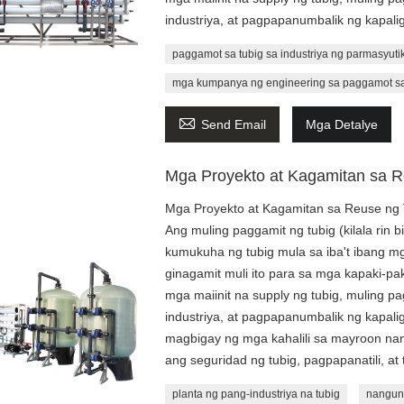
industriya, at pagpapanumbalik ng kapalig
paggamot sa tubig sa industriya ng parmasyuti
mga kumpanya ng engineering sa paggamot sa

Send Email
Mga Detalye
Mga Proyekto at Kagamitan sa R
Mga Proyekto at Kagamitan sa Reuse ng 
Ang muling paggamit ng tubig (kilala rin b
kumukuha ng tubig mula sa iba't ibang m
ginagamit muli ito para sa mga kapaki-pak
mga maiinit na supply ng tubig, muling 
industriya, at pagpapanumbalik ng kapali
magbigay ng mga kahalili sa mayroon na
ang seguridad ng tubig, pagpapanatili, at 
planta ng pang-industriya na tubig
nangun