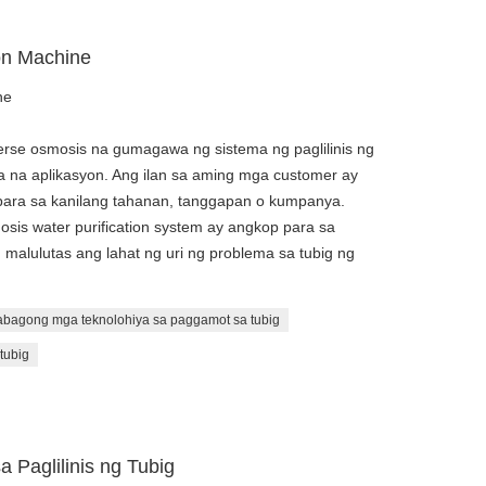
ion Machine
ne
rse osmosis na gumagawa ng sistema ng paglilinis ng
ya na aplikasyon. Ang ilan sa aming mga customer ay
para sa kanilang tahanan, tanggapan o kumpanya.
osis water purification system ay angkop para sa
malulutas ang lahat ng uri ng problema sa tubig ng
bagong mga teknolohiya sa paggamot sa tubig
tubig
 Paglilinis ng Tubig