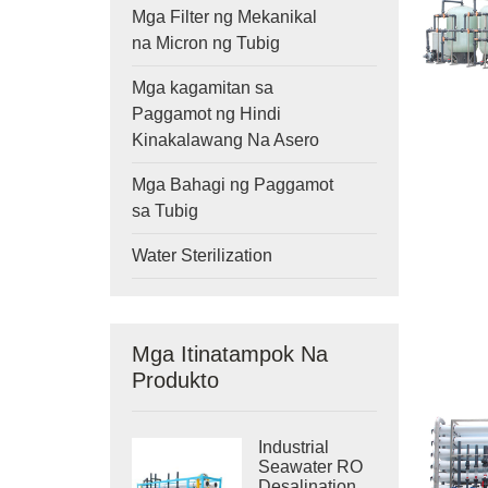
Mga Filter ng Mekanikal
na Micron ng Tubig
Mga kagamitan sa
Paggamot ng Hindi
Kinakalawang Na Asero
Mga Bahagi ng Paggamot
sa Tubig
Water Sterilization
Mga Itinatampok Na
Produkto
Industrial
Seawater RO
Desalination