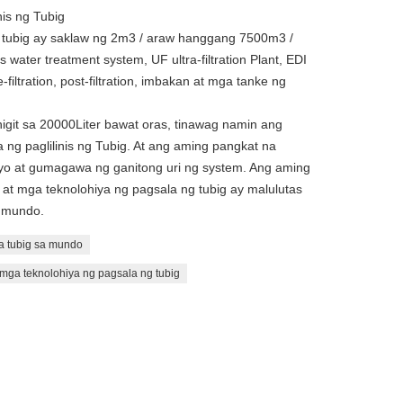
is ng Tubig
 tubig ay saklaw ng 2m3 / araw hanggang 7500m3 /
water treatment system, UF ultra-filtration Plant, EDI
filtration, post-filtration, imbakan at mga tanke ng
igit sa 20000Liter bawat oras, tinawag namin ang
a ng paglilinis ng Tubig. At ang aming pangkat na
nyo at gumagawa ng ganitong uri ng system. Ang aming
 at mga teknolohiya ng pagsala ng tubig ay malulutas
 mundo.
 tubig sa mundo
mga teknolohiya ng pagsala ng tubig