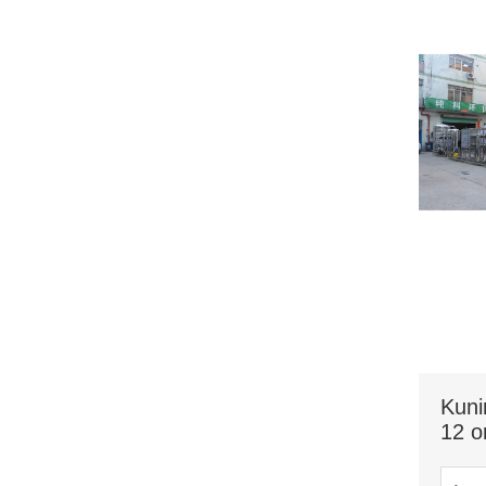
Kuni
12 o