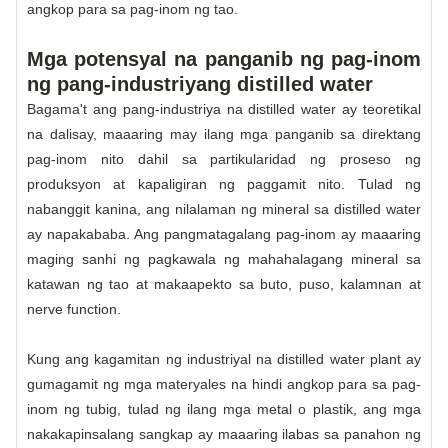
angkop para sa pag-inom ng tao.
Mga potensyal na panganib ng pag-inom
ng pang-industriyang distilled water
Bagama't ang pang-industriya na distilled water ay teoretikal
na dalisay, maaaring may ilang mga panganib sa direktang
pag-inom nito dahil sa partikularidad ng proseso ng
produksyon at kapaligiran ng paggamit nito. Tulad ng
nabanggit kanina, ang nilalaman ng mineral sa distilled water
ay napakababa. Ang pangmatagalang pag-inom ay maaaring
maging sanhi ng pagkawala ng mahahalagang mineral sa
katawan ng tao at makaapekto sa buto, puso, kalamnan at
nerve function.
Kung ang kagamitan ng industriyal na distilled water plant ay
gumagamit ng mga materyales na hindi angkop para sa pag-
inom ng tubig, tulad ng ilang mga metal o plastik, ang mga
nakakapinsalang sangkap ay maaaring ilabas sa panahon ng