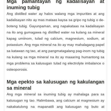
Mga pamantayan ng kadalisayan at
inuming tubig
Ang distilled water ay halos walang mga impurities at ang
kadalisayan nito ay mas mataas kaysa sa gripo ng tubig o de-
boteng tubig. Gayunpaman, ang napakataas na kadalisayan
na ito ang gumagawa ng distilled water na kulang sa mineral
kapag umiinom, tulad ng calcium, magnesium, sodium, at
potassium. Ang mga mineral na ito ay may mahalagang papel
sa katawan ng tao, at ang pangmatagalang pag-inom ng tubig
na kulang sa mga mineral na ito ay maaaring humantong sa
mga problema sa kalusugan tulad ng electrolyte imbalance o
osteoporosis.
Mga epekto sa kalusugan ng kakulangan
sa mineral
Ang mga mineral sa inuming tubig ay mahalaga para sa
kalusugan ng tao. Halimbawa, ang calcium at magnesium ay
nakakatulong na mapanatili ang kalusugan ng buto at