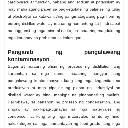
cardiovascular function, habang ang sodium at potassium ay
may mahalagang papel sa pag-regulate ng balanse ng tubig
at electrolyte sa katawan. Ang pangmatagalang pag-inom ng
purong distilled water ay maaaring humantong sa hindi sapat
na paggamit ng mga mineral na ito, na maaaring magdulot ng
mga kaugnay na problema sa kalusugan.
Panganib ng pangalawang
kontaminasyon
Bagama't maaaring alisin ng proseso ng distillation ang
karamihan sa mga dumi, maaaring mangyari ang
pangalawang kontaminasyon kung ang mga kagamitan sa
produksyon at mga pipeline ng planta ng industriyal na
distilled water ay hindi mahigpit na pinananatiling malinis.
Halimbawa, sa panahon ng proseso ng condensation, ang
singaw ay nakikipag-ugnayan sa mga materyales ng
condenser, at kung ang mga materyales na ito ay hindi
nakakatugon sa mga pamantayan ng food-grade, ang mga