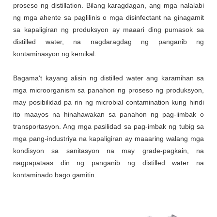
proseso ng distillation. Bilang karagdagan, ang mga nalalabi
ng mga ahente sa paglilinis o mga disinfectant na ginagamit
sa kapaligiran ng produksyon ay maaari ding pumasok sa
distilled water, na nagdaragdag ng panganib ng
kontaminasyon ng kemikal.
Bagama't kayang alisin ng distilled water ang karamihan sa
mga microorganism sa panahon ng proseso ng produksyon,
may posibilidad pa rin ng microbial contamination kung hindi
ito maayos na hinahawakan sa panahon ng pag-iimbak o
transportasyon. Ang mga pasilidad sa pag-imbak ng tubig sa
mga pang-industriya na kapaligiran ay maaaring walang mga
kondisyon sa sanitasyon na may grade-pagkain, na
nagpapataas din ng panganib ng distilled water na
kontaminado bago gamitin.