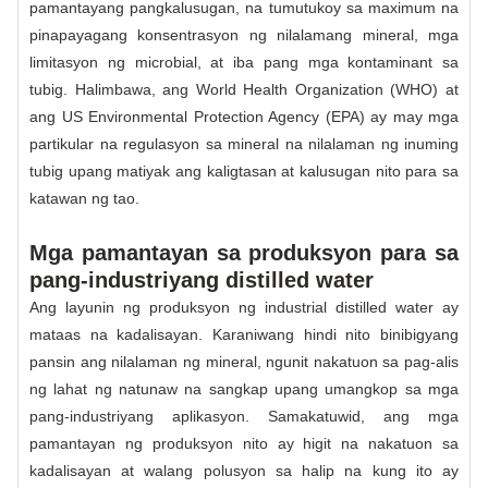
pamantayang pangkalusugan, na tumutukoy sa maximum na
pinapayagang konsentrasyon ng nilalamang mineral, mga
limitasyon ng microbial, at iba pang mga kontaminant sa
tubig. Halimbawa, ang World Health Organization (WHO) at
ang US Environmental Protection Agency (EPA) ay may mga
partikular na regulasyon sa mineral na nilalaman ng inuming
tubig upang matiyak ang kaligtasan at kalusugan nito para sa
katawan ng tao.
Mga pamantayan sa produksyon para sa
pang-industriyang distilled water
Ang layunin ng produksyon ng industrial distilled water ay
mataas na kadalisayan. Karaniwang hindi nito binibigyang
pansin ang nilalaman ng mineral, ngunit nakatuon sa pag-alis
ng lahat ng natunaw na sangkap upang umangkop sa mga
pang-industriyang aplikasyon. Samakatuwid, ang mga
pamantayan ng produksyon nito ay higit na nakatuon sa
kadalisayan at walang polusyon sa halip na kung ito ay