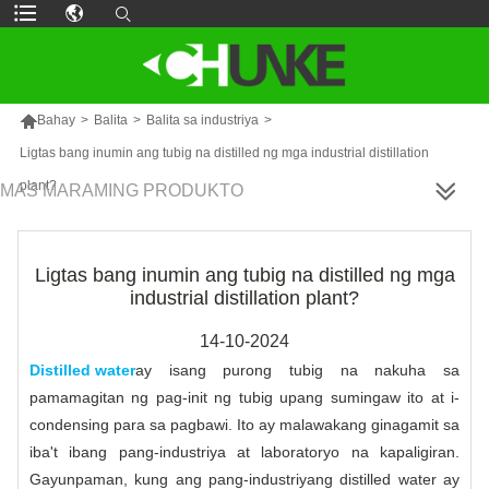

Bahay
>
Balita
>
Balita sa industriya
>
Ligtas bang inumin ang tubig na distilled ng mga industrial distillation
plant?
MAS MARAMING PRODUKTO
Ligtas bang inumin ang tubig na distilled ng mga
industrial distillation plant?
14-10-2024
Distilled water
ay isang purong tubig na nakuha sa
pamamagitan ng pag-init ng tubig upang sumingaw ito at i-
condensing para sa pagbawi. Ito ay malawakang ginagamit sa
iba't ibang pang-industriya at laboratoryo na kapaligiran.
Gayunpaman, kung ang pang-industriyang distilled water ay