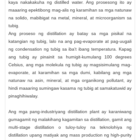
kaya nakakakuha ng distilled water. Ang prosesong ito ay
maaaring epektibong mag-alis ng karamihan sa mga natunaw
na solido, mabibigat na metal, mineral, at microorganism sa
tubig.
Ang proseso ng distillation ay batay sa mga pisikal na
katangian ng tubig, lalo na ang pag-evaporate at pag-uugali
ng condensation ng tubig sa iba't ibang temperatura. Kapag
ang tubig ay pinainit sa humigit-kumulang 100 degrees
Celsius, ang mga molekula ng tubig ay magsisimulang mag-
evaporate, at karamihan sa mga dumi, kabilang ang mga
natunaw na asin, mineral, at mga organikong pollutant, ay
hindi maaaring sumingaw kasama ng tubig at samakatuwid ay
pinaghihiwalay.
Ang mga pang-industriyang distillation plant ay karaniwang
gumagamit ng malakihang kagamitan sa distillation, gamit ang
multi-stage distillation o tuloy-tuloy na teknolohiya ng
distillation upang matiyak ang mass production ng high-purity