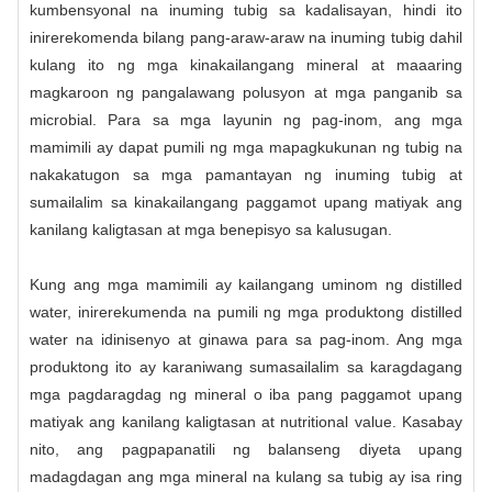
kumbensyonal na inuming tubig sa kadalisayan, hindi ito
inirerekomenda bilang pang-araw-araw na inuming tubig dahil
kulang ito ng mga kinakailangang mineral at maaaring
magkaroon ng pangalawang polusyon at mga panganib sa
microbial. Para sa mga layunin ng pag-inom, ang mga
mamimili ay dapat pumili ng mga mapagkukunan ng tubig na
nakakatugon sa mga pamantayan ng inuming tubig at
sumailalim sa kinakailangang paggamot upang matiyak ang
kanilang kaligtasan at mga benepisyo sa kalusugan.
Kung ang mga mamimili ay kailangang uminom ng distilled
water, inirerekumenda na pumili ng mga produktong distilled
water na idinisenyo at ginawa para sa pag-inom. Ang mga
produktong ito ay karaniwang sumasailalim sa karagdagang
mga pagdaragdag ng mineral o iba pang paggamot upang
matiyak ang kanilang kaligtasan at nutritional value. Kasabay
nito, ang pagpapanatili ng balanseng diyeta upang
madagdagan ang mga mineral na kulang sa tubig ay isa ring