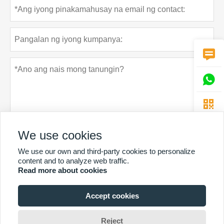



We use cookies
We use our own and third-party cookies to personalize
Patakaran sa privacy
Ipasa
content and to analyze web traffic.
Read more about cookies
Accept cookies
MAS MARAMING SERBISYO
Copyright Ni © Guangzhou Chunke Environmental Technology Co.
Reject