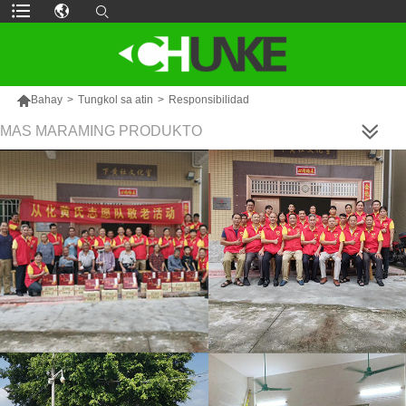

Bahay
>
Tungkol sa atin
>
Responsibilidad
MAS MARAMING PRODUKTO