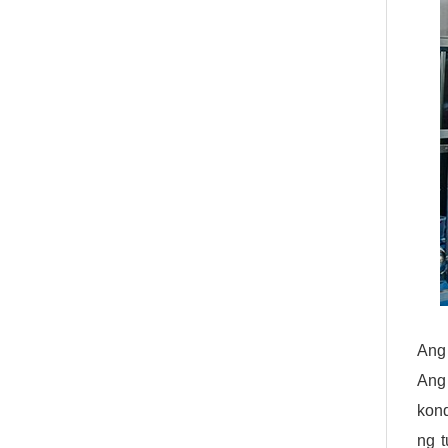
Ang 
Ang
kond
ng 