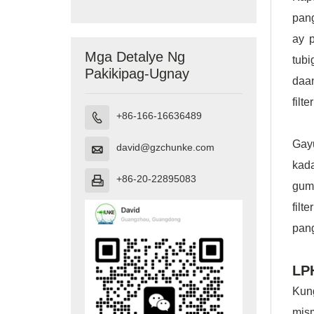
Paglilinis ng
Tubig
pan
ay 
Mga Detalye Ng
tub
Pakikipag-Ugnay
daan
filt
+86-166-16636489

Gay
david@gzchunke.com

kad
+86-20-22895083

guma
filt
pan
LPH
Kung
mis