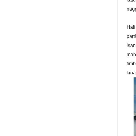
nagp
Hali
par
isan
mab
tim
kina