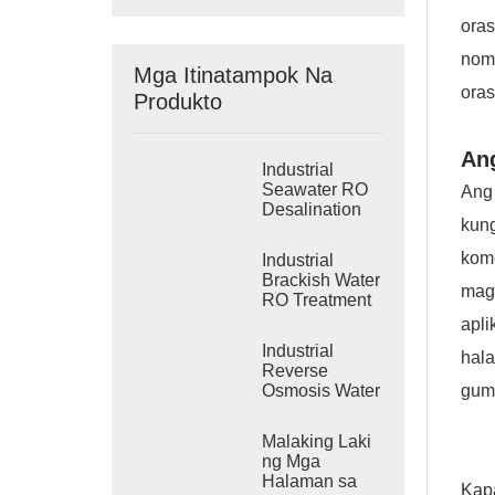
ora
nom
Mga Itinatampok Na
oras
Produkto
Ang
Industrial
Seawater RO
Ang
Desalination
kun
Systems
kom
Industrial
Brackish Water
magp
RO Treatment
Systems
apl
Industrial
hala
Reverse
gum
Osmosis Water
Purification
System
Malaking Laki
ng Mga
Halaman sa
Kap