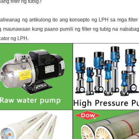
sang filter ng tubig?
aliwanag ng artikulong ito ang konsepto ng LPH sa mga filte
g maunawaan kung paano pumili ng filter ng tubig na nababa
cator ng LPH.