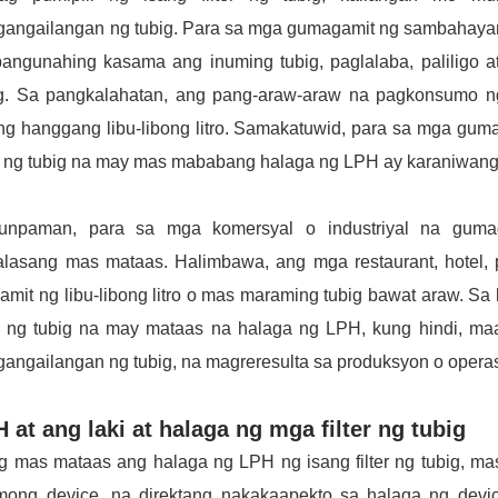
gangailangan ng tubig. Para sa mga gumagamit ng sambahayan
pangunahing kasama ang inuming tubig, paglalaba, paliligo 
ig. Sa pangkalahatan, ang pang-araw-araw na pagkonsumo ng
g hanggang libu-libong litro. Samakatuwid, para sa mga gum
er ng tubig na may mas mababang halaga ng LPH ay karaniwang
unpaman, para sa mga komersyal o industriyal na gumag
alasang mas mataas. Halimbawa, ang mga restaurant, hotel, 
mit ng libu-libong litro o mas maraming tubig bawat araw. Sa 
er ng tubig na may mataas na halaga ng LPH, kung hindi, ma
gangailangan ng tubig, na magreresulta sa produksyon o oper
 at ang laki at halaga ng mga filter ng tubig
 mas mataas ang halaga ng LPH ng isang filter ng tubig, mas
mong device, na direktang nakakaapekto sa halaga ng devic