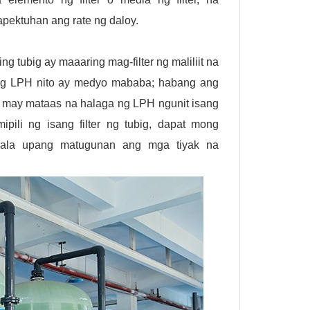
pektuhan ang rate ng daloy.
ng tubig ay maaaring mag-filter ng maliliit na
a ng LPH nito ay medyo mababa; habang ang
ng may mataas na halaga ng LPH ngunit isang
li ng isang filter ng tubig, dapat mong
sala upang matugunan ang mga tiyak na