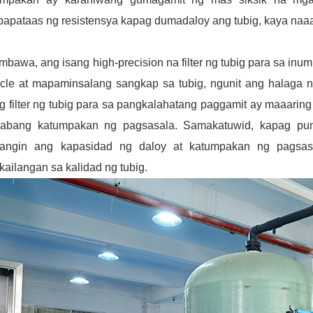
apataas ng resistensya kapag dumadaloy ang tubig, kaya naaa
mbawa, ang isang high-precision na filter ng tubig para sa inumi
ticle at mapaminsalang sangkap sa tubig, ngunit ang halag
g filter ng tubig para sa pangkalahatang paggamit ay maaari
abang katumpakan ng pagsasala. Samakatuwid, kapag pumipi
bangin ang kapasidad ng daloy at katumpakan ng pagsa
kailangan sa kalidad ng tubig.