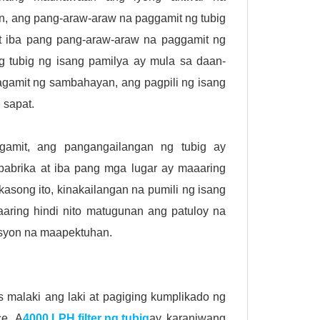
, ang pang-araw-araw na paggamit ng tubig
at iba pang pang-araw-araw na paggamit ng
 tubig ng isang pamilya ay mula sa daan-
agamit ng sambahayan, ang pagpili ng isang
 sapat.
amit, ang pangangailangan ng tubig ay
pabrika at iba pang mga lugar ay maaaring
kasong ito, kinakailangan na pumili ng isang
aaring hindi nito matugunan ang patuloy na
asyon na maapektuhan.
 malaki ang laki at pagiging kumplikado ng
e. A
4000 LPH filter ng tubig
ay karaniwang