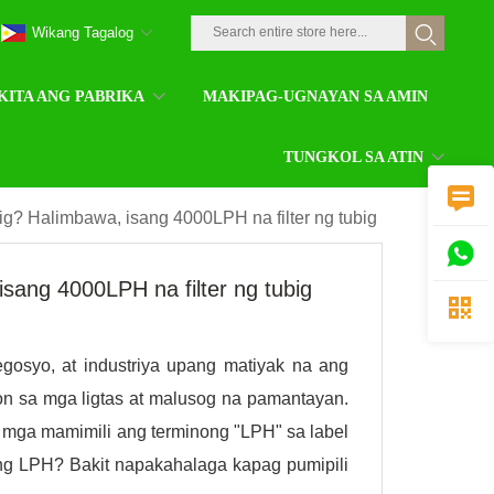
Wikang Tagalog
KITA ANG PABRIKA
MAKIPAG-UGNAYAN SA AMIN
TUNGKOL SA ATIN

big? Halimbawa, isang 4000LPH na filter ng tubig

isang 4000LPH na filter ng tubig

osyo, at industriya upang matiyak na ang
on sa mga ligtas at malusog na pamantayan.
ng mga mamimili ang terminong "LPH" sa label
 ang LPH? Bakit napakahalaga kapag pumipili