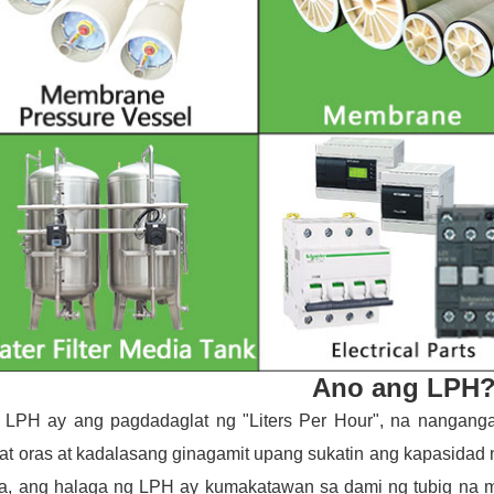
Ano ang LPH
 LPH ay ang pagdadaglat ng "Liters Per Hour", na nangang
t oras at kadalasang ginagamit upang sukatin ang kapasidad ng
ta, ang halaga ng LPH ay kumakatawan sa dami ng tubig na maaa