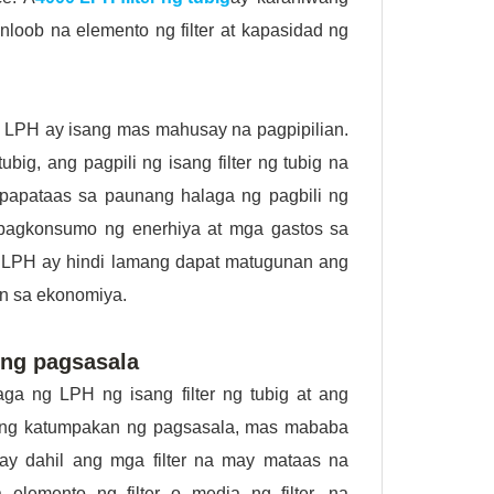
nloob na elemento ng filter at kapasidad ng
 LPH ay isang mas mahusay na pagpipilian.
, ang pagpili ng isang filter ng tubig na
apataas sa paunang halaga ng pagbili ng
g pagkonsumo ng enerhiya at mga gastos sa
g LPH ay hindi lamang dapat matugunan ang
an sa ekonomiya.
 ng pagsasala
ga ng LPH ng isang filter ng tubig at ang
ang katumpakan ng pagsasala, mas mababa
 ay dahil ang mga filter na may mataas na
lemento ng filter o media ng filter, na