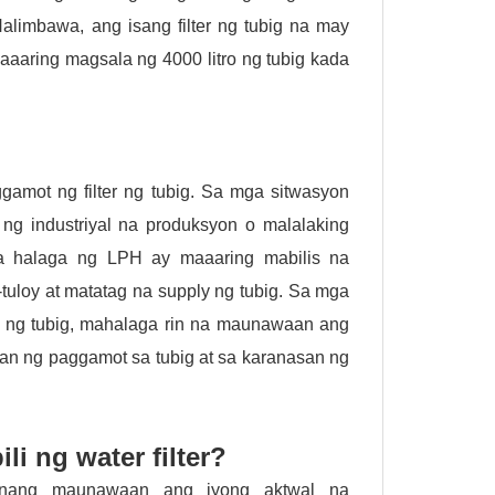
limbawa, ang isang filter ng tubig na may
aring magsala ng 4000 litro ng tubig kada
amot ng filter ng tubig. Sa mga sitwasyon
ng industriyal na produksyon o malalaking
na halaga ng LPH ay maaaring mabilis na
tuloy at matatag na supply ng tubig. Sa mga
n ng tubig, mahalaga rin na maunawaan ang
yan ng paggamot sa tubig at sa karanasan ng
i ng water filter?
munang maunawaan ang iyong aktwal na