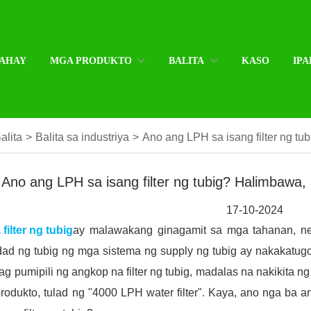
AHAY
MGA PRODUKTO
BALITA
KASO
IPA
alita
>
Balita sa industriya
>
Ano ang LPH sa isang filter ng tu
Ano ang LPH sa isang filter ng tubig? Halimbawa, 
17-10-2024
filter ng tubig
ay malawakang ginagamit sa mga tahanan, neg
dad ng tubig ng mga sistema ng supply ng tubig ay nakakatug
g pumipili ng angkop na filter ng tubig, madalas na nakikita 
rodukto, tulad ng "4000 LPH water filter". Kaya, ano nga ba