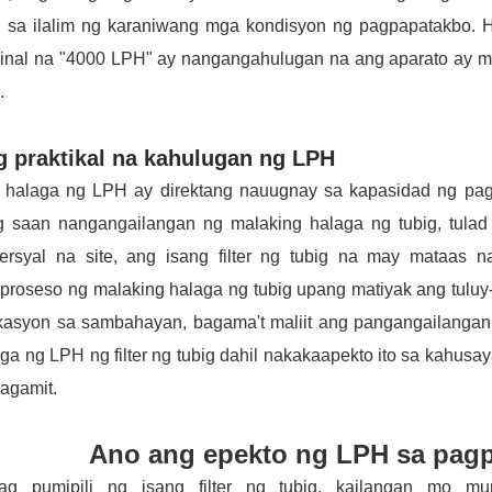
s sa ilalim ng karaniwang mga kondisyon ng pagpapatakbo. Ha
inal na "4000 LPH" ay nangangahulugan na ang aparato ay maa
.
 praktikal na kahulugan ng LPH
 halaga ng LPH ay direktang nauugnay sa kapasidad ng pagg
g saan nangangailangan ng malaking halaga ng tubig, tulad 
ersyal na site, ang isang filter ng tubig na may mataas 
roseso ng malaking halaga ng tubig upang matiyak ang tuluy-
ikasyon sa sambahayan, bagama't maliit ang pangangailanga
ga ng LPH ng filter ng tubig dahil nakakaapekto ito sa kahusa
agamit.
Ano ang epekto ng LPH sa pagpil
ag pumipili ng isang filter ng tubig, kailangan mo 