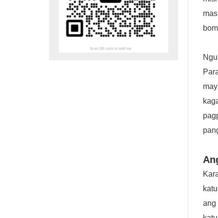
mas 
bom
Ngu
Par
may
kag
pag
pang
An
Kar
kat
ang
kat