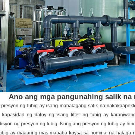
Ano ang mga pangunahing salik na
presyon ng tubig ay isang mahalagang salik na nakakaapekto 
 kapasidad ng daloy ng isang filter ng tubig ay karaniwang
isyon ng presyon ng tubig. Kung ang presyon ng tubig ay hindi 
tubig ay maaaring mas mababa kaysa sa nominal na halaga n