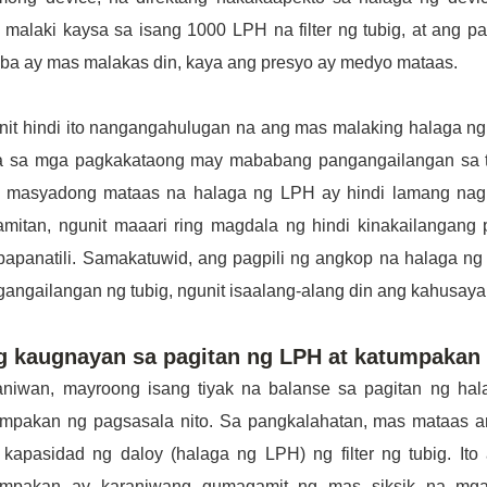
malaki kaysa sa isang 1000 LPH na filter ng tubig, at ang pa
ba ay mas malakas din, kaya ang presyo ay medyo mataas.
nit hindi ito nangangahulugan na ang mas malaking halaga ng
a sa mga pagkakataong may mababang pangangailangan sa tubig
 masyadong mataas na halaga ng LPH ay hindi lamang nagp
amitan, ngunit maaari ring magdala ng hindi kinakailangan
papanatili. Samakatuwid, ang pagpili ng angkop na halaga n
angailangan ng tubig, ngunit isaalang-alang din ang kahusay
g kaugnayan sa pagitan ng LPH at katumpakan
aniwan, mayroong isang tiyak na balanse sa pagitan ng hala
umpakan ng pagsasala nito. Sa pangkalahatan, mas mataas 
 kapasidad ng daloy (halaga ng LPH) ng filter ng tubig. Ito
umpakan ay karaniwang gumagamit ng mas siksik na mga e