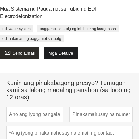
Mga Sistema ng Paggamot sa Tubig ng EDI
Electrodeionization
edi water system
paggamot sa tubig ng inhibitor ng kaagnasan
edi halaman ng paggamot sa tubig

Send Email
Mga Detalye
Kunin ang pinakabagong presyo? Tumugon
kami sa lalong madaling panahon (sa loob ng
12 oras)