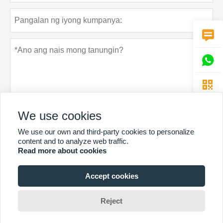



We use cookies
We use our own and third-party cookies to personalize
Patakaran sa privacy
Ipasa
content and to analyze web traffic.
Read more about cookies
Accept cookies
MAS MARAMING SERBISYO
Copyright Ni © Guangzhou Chunke Environmental Technology Co.
Reject
Ltd.Email:david@gzchunke.com