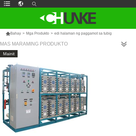

Bahay
>
Mga Produkto
>
edi halaman ng paggamot sa tubig
MAS MARAMING PRODUKTO
Mainit