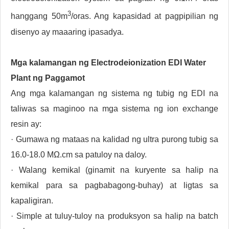
3
hanggang 50m
/oras. Ang kapasidad at pagpipilian ng
disenyo ay maaaring ipasadya.
Mga kalamangan ng Electrodeionization EDI Water
Plant ng Paggamot
Ang mga kalamangan ng sistema ng tubig ng EDI na
taliwas sa maginoo na mga sistema ng ion exchange
resin ay:
· Gumawa ng mataas na kalidad ng ultra purong tubig sa
16.0-18.0 MΩ.cm sa patuloy na daloy.
· Walang kemikal (ginamit na kuryente sa halip na
kemikal para sa pagbabagong-buhay) at ligtas sa
kapaligiran.
· Simple at tuluy-tuloy na produksyon sa halip na batch