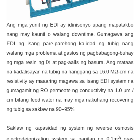
Ang mga yunit ng EDI ay idinisenyo upang mapatakbo
nang may kaunti o walang downtime. Gumagawa ang
EDI ng isang pare-parehong kalidad ng tubig nang
walang mga problema at gastos ng pagbabagong-buhay
ng mga resin ng IX at pag-aalis ng basura. Ang mataas
na kadalisayan na tubig na hanggang sa 16.0 MΩ-cm na
resistivity ay maaaring magawa sa isang EDI system na
gumagamit ng RO permeate ng conductivity na 1.0 μm /
cm bilang feed water na may mga nakuhang recovering
ng tubig sa saklaw na 90–95%.
Saklaw ng kapasidad ng system ng reverse osmosis
3
electrodeionization system sa pagitan ng 0.1m
/ oras