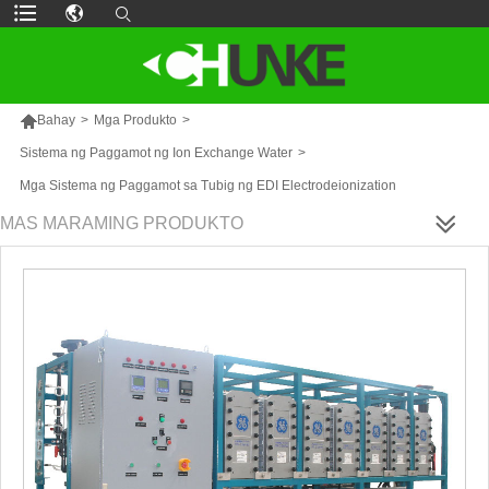

Bahay
>
Mga Produkto
>
Sistema ng Paggamot ng Ion Exchange Water
>
Mga Sistema ng Paggamot sa Tubig ng EDI Electrodeionization
MAS MARAMING PRODUKTO