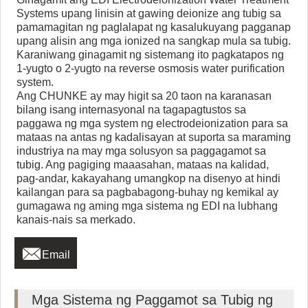
Systems upang linisin at gawing deionize ang tubig sa
pamamagitan ng paglalapat ng kasalukuyang pagganap
upang alisin ang mga ionized na sangkap mula sa tubig.
Karaniwang ginagamit ng sistemang ito pagkatapos ng
1-yugto o 2-yugto na reverse osmosis water purification
system.
Ang CHUNKE ay may higit sa 20 taon na karanasan
bilang isang internasyonal na tagapagtustos sa
paggawa ng mga system ng electrodeionization para sa
mataas na antas ng kadalisayan at suporta sa maraming
industriya na may mga solusyon sa paggagamot sa
tubig. Ang pagiging maaasahan, mataas na kalidad,
pag-andar, kakayahang umangkop na disenyo at hindi
kailangan para sa pagbabagong-buhay ng kemikal ay
gumagawa ng aming mga sistema ng EDI na lubhang
kanais-nais sa merkado.

Email
Mga Sistema ng Paggamot sa Tubig ng