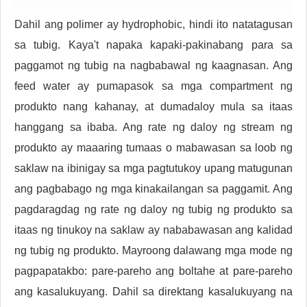
Dahil ang polimer ay hydrophobic, hindi ito natatagusan
sa tubig. Kaya't napaka kapaki-pakinabang para sa
paggamot ng tubig na nagbabawal ng kaagnasan. Ang
feed water ay pumapasok sa mga compartment ng
produkto nang kahanay, at dumadaloy mula sa itaas
hanggang sa ibaba. Ang rate ng daloy ng stream ng
produkto ay maaaring tumaas o mabawasan sa loob ng
saklaw na ibinigay sa mga pagtutukoy upang matugunan
ang pagbabago ng mga kinakailangan sa paggamit. Ang
pagdaragdag ng rate ng daloy ng tubig ng produkto sa
itaas ng tinukoy na saklaw ay nababawasan ang kalidad
ng tubig ng produkto. Mayroong dalawang mga mode ng
pagpapatakbo: pare-pareho ang boltahe at pare-pareho
ang kasalukuyang. Dahil sa direktang kasalukuyang na