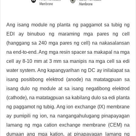
Ang isang module ng planta ng paggamot sa tubig ng
EDI ay binubuo ng maraming mga pares ng cell
(hanggang sa 240 mga pares ng cell) na nakasalansan
na end-to-end. Ang mga resin spacer sa makapal na mga
cell ay 8-10 mm at 3 mm sa manipis na mga cell sa edi
water system. Ang kapangyarihan ng DC ay inilalapat sa
isang positibong elektrod (anode) na matatagpuan sa
isang dulo ng module at sa isang negatibong elektrod
(cathode), na matatagpuan sa kabilang dulo sa edi planta
ng paggamot ng tubig. Ang ion exchange (IX) membrane
ay pumipili ng ion, na nangangahulugang pinapayagan
lamang ng mga cation exchange membrane (CEM) na
dumaan ang mga kation, at pinapayagan lamang ng