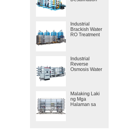
Systems
Industrial
Brackish Water
RO Treatment
Systems
Industrial
Reverse
Osmosis Water
Purification
System
Malaking Laki
ng Mga
Halaman sa
Paglilinis ng
Tubig