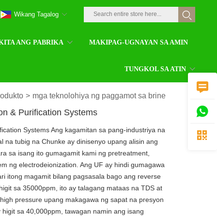
Wikang Tagalog
KITA ANG PABRIKA
MAKIPAG-UGNAYAN SA AMIN
TUNGKOL SA ATIN

odukto
>
mga teknolohiya ng paggamot sa brine

n & Purification Systems
fication Systems Ang kagamitan sa pang-industriya na

l na tubig na Chunke ay dinisenyo upang alisin ang
ra sa isang ito gumagamit kami ng pretreatment,
stem ng electrodeionization. Ang UF ay hindi gumagawa
i itong magamit bilang pagsasala bago ang reverse
higit sa 35000ppm, ito ay talagang mataas na TDS at
 high pressure upang makagawa ng sapat na presyon
 higit sa 40,000ppm, tawagan namin ang isang