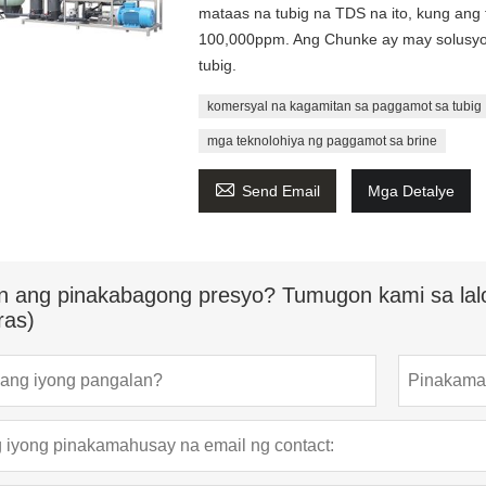
mataas na tubig na TDS na ito, kung ang 
100,000ppm. Ang Chunke ay may solusyo
tubig.
komersyal na kagamitan sa paggamot sa tubig
mga teknolohiya ng paggamot sa brine

Send Email
Mga Detalye
n ang pinakabagong presyo? Tumugon kami sa lal
ras)