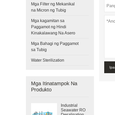
Mga Filter ng Mekanikal
na Micron ng Tubig
Mga kagamitan sa
Paggamot ng Hindi
Kinakalawang Na Asero
Mga Bahagi ng Paggamot
sa Tubig
Water Sterilization
Ipa
Mga Itinatampok Na
Produkto
Industrial
Seawater RO
Desalination