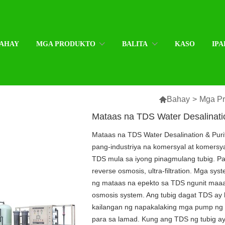
AHAY
MGA PRODUKTO
BALITA
KASO
IPA

Bahay
>
Mga Pr
Mataas na TDS Water Desalinatio
Mataas na TDS Water Desalination & Puri
pang-industriya na komersyal at komersya
TDS mula sa iyong pinagmulang tubig. Pa
reverse osmosis, ultra-filtration. Mga sy
ng mataas na epekto sa TDS ngunit maaar
osmosis system. Ang tubig dagat TDS ay 
kailangan ng napakalaking mga pump ng
para sa lamad. Kung ang TDS ng tubig ay