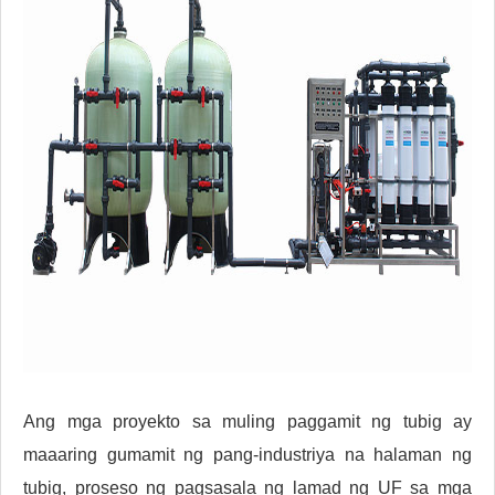
Ang mga proyekto sa muling paggamit ng tubig ay
maaaring gumamit ng pang-industriya na halaman ng
tubig, proseso ng pagsasala ng lamad ng UF sa mga