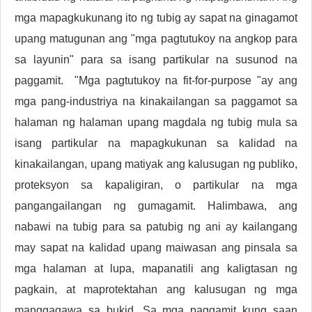
mga mapagkukunang ito ng tubig ay sapat na ginagamot
upang matugunan ang "mga pagtutukoy na angkop para
sa layunin" para sa isang partikular na susunod na
paggamit. "Mga pagtutukoy na fit-for-purpose "ay ang
mga pang-industriya na kinakailangan sa paggamot sa
halaman ng halaman upang magdala ng tubig mula sa
isang partikular na mapagkukunan sa kalidad na
kinakailangan, upang matiyak ang kalusugan ng publiko,
proteksyon sa kapaligiran, o partikular na mga
pangangailangan ng gumagamit. Halimbawa, ang
nabawi na tubig para sa patubig ng ani ay kailangang
may sapat na kalidad upang maiwasan ang pinsala sa
mga halaman at lupa, mapanatili ang kaligtasan ng
pagkain, at maprotektahan ang kalusugan ng mga
manggagawa sa bukid. Sa mga paggamit kung saan