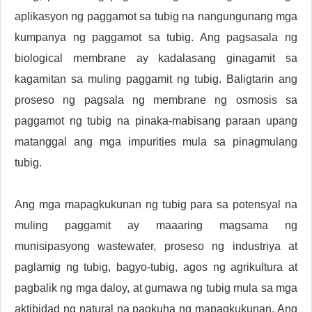
aplikasyon ng paggamot sa tubig na nangungunang mga
kumpanya ng paggamot sa tubig. Ang pagsasala ng
biological membrane ay kadalasang ginagamit sa
kagamitan sa muling paggamit ng tubig. Baligtarin ang
proseso ng pagsala ng membrane ng osmosis sa
paggamot ng tubig na pinaka-mabisang paraan upang
matanggal ang mga impurities mula sa pinagmulang
tubig.
Ang mga mapagkukunan ng tubig para sa potensyal na
muling paggamit ay maaaring magsama ng
munisipasyong wastewater, proseso ng industriya at
paglamig ng tubig, bagyo-tubig, agos ng agrikultura at
pagbalik ng mga daloy, at gumawa ng tubig mula sa mga
aktibidad ng natural na pagkuha ng mapagkukunan. Ang