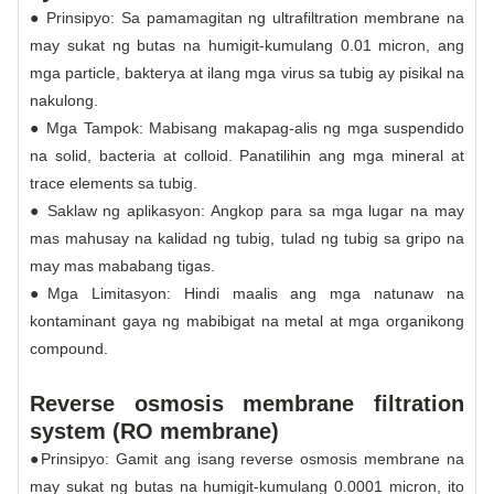
● Prinsipyo: Sa pamamagitan ng ultrafiltration membrane na
may sukat ng butas na humigit-kumulang 0.01 micron, ang
mga particle, bakterya at ilang mga virus sa tubig ay pisikal na
nakulong.
● Mga Tampok: Mabisang makapag-alis ng mga suspendido
na solid, bacteria at colloid. Panatilihin ang mga mineral at
trace elements sa tubig.
● Saklaw ng aplikasyon: Angkop para sa mga lugar na may
mas mahusay na kalidad ng tubig, tulad ng tubig sa gripo na
may mas mababang tigas.
●Mga Limitasyon: Hindi maalis ang mga natunaw na
kontaminant gaya ng mabibigat na metal at mga organikong
compound.
Reverse osmosis membrane filtration
system (RO membrane)
●Prinsipyo: Gamit ang isang reverse osmosis membrane na
may sukat ng butas na humigit-kumulang 0.0001 micron, ito