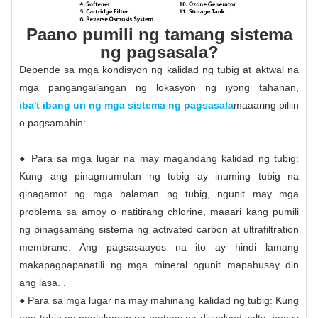
Paano pumili ng tamang sistema
ng pagsasala?
Depende sa mga kondisyon ng kalidad ng tubig at aktwal na
mga pangangailangan ng lokasyon ng iyong tahanan,
iba't ibang uri ng mga sistema ng pagsasala
maaaring piliin
o pagsamahin:
● Para sa mga lugar na may magandang kalidad ng tubig:
Kung ang pinagmumulan ng tubig ay inuming tubig na
ginagamot ng mga halaman ng tubig, ngunit may mga
problema sa amoy o natitirang chlorine, maaari kang pumili
ng pinagsamang sistema ng activated carbon at ultrafiltration
membrane. Ang pagsasaayos na ito ay hindi lamang
makapagpapanatili ng mga mineral ngunit mapahusay din
ang lasa. .
● Para sa mga lugar na may mahinang kalidad ng tubig: Kung
ang tubig ay naglalaman ng mataas na dissolved salts, heavy