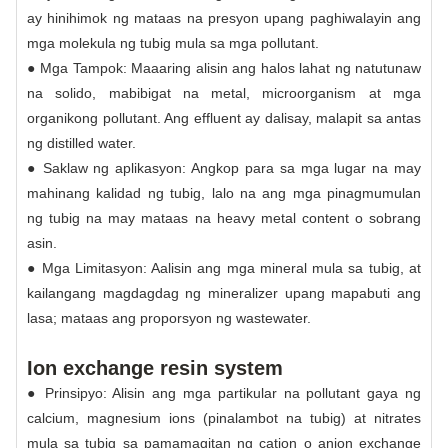
ay hinihimok ng mataas na presyon upang paghiwalayin ang
mga molekula ng tubig mula sa mga pollutant.
● Mga Tampok: Maaaring alisin ang halos lahat ng natutunaw
na solido, mabibigat na metal, microorganism at mga
organikong pollutant. Ang effluent ay dalisay, malapit sa antas
ng distilled water.
● Saklaw ng aplikasyon: Angkop para sa mga lugar na may
mahinang kalidad ng tubig, lalo na ang mga pinagmumulan
ng tubig na may mataas na heavy metal content o sobrang
asin.
● Mga Limitasyon: Aalisin ang mga mineral mula sa tubig, at
kailangang magdagdag ng mineralizer upang mapabuti ang
lasa; mataas ang proporsyon ng wastewater.
Ion exchange resin system
● Prinsipyo: Alisin ang mga partikular na pollutant gaya ng
calcium, magnesium ions (pinalambot na tubig) at nitrates
mula sa tubig sa pamamagitan ng cation o anion exchange