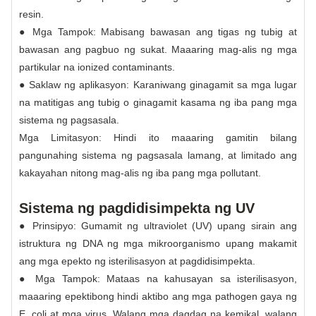
resin.
● Mga Tampok: Mabisang bawasan ang tigas ng tubig at
bawasan ang pagbuo ng sukat. Maaaring mag-alis ng mga
partikular na ionized contaminants.
● Saklaw ng aplikasyon: Karaniwang ginagamit sa mga lugar
na matitigas ang tubig o ginagamit kasama ng iba pang mga
sistema ng pagsasala.
Mga Limitasyon: Hindi ito maaaring gamitin bilang
pangunahing sistema ng pagsasala lamang, at limitado ang
kakayahan nitong mag-alis ng iba pang mga pollutant.
Sistema ng pagdidisimpekta ng UV
● Prinsipyo: Gumamit ng ultraviolet (UV) upang sirain ang
istruktura ng DNA ng mga mikroorganismo upang makamit
ang mga epekto ng isterilisasyon at pagdidisimpekta.
● Mga Tampok: Mataas na kahusayan sa isterilisasyon,
maaaring epektibong hindi aktibo ang mga pathogen gaya ng
E. coli at mga virus. Walang mga dagdag na kemikal, walang