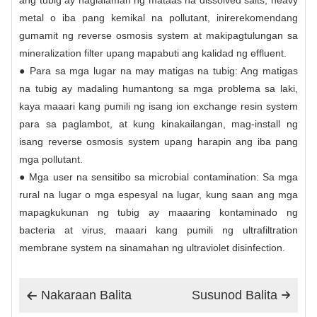
metal o iba pang kemikal na pollutant, inirerekomendang
gumamit ng reverse osmosis system at makipagtulungan sa
mineralization filter upang mapabuti ang kalidad ng effluent.
● Para sa mga lugar na may matigas na tubig: Ang matigas
na tubig ay madaling humantong sa mga problema sa laki,
kaya maaari kang pumili ng isang ion exchange resin system
para sa paglambot, at kung kinakailangan, mag-install ng
isang reverse osmosis system upang harapin ang iba pang
mga pollutant.
● Mga user na sensitibo sa microbial contamination: Sa mga
rural na lugar o mga espesyal na lugar, kung saan ang mga
mapagkukunan ng tubig ay maaaring kontaminado ng
bacteria at virus, maaari kang pumili ng ultrafiltration
membrane system na sinamahan ng ultraviolet disinfection.
Nakaraan Balita
Susunod Balita

