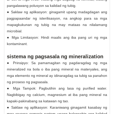
pangalawang polusyon sa kalidad ng tubig.
● Saklaw ng aplikasyon: ginagamit upang madagdagan ang
pagpapaandar ng isterilisasyon, na angkop para sa mga
mapagkukunan ng tubig na may mataas na nilalamang
microbial.
● Mga Limitasyon: Hindi maalis ang iba pang uri ng mga
kontaminant.
sistema ng pagsasala ng mineralization
● Prinsipyo: Sa pamamagitan ng pagdaragdag ng mga
mineralized na bola o iba pang mineral na materyales, ang
mga elemento ng mineral ay idinaragdag sa tubig sa panahon
ng proseso ng pagsasala.
● Mga Tampok: Pagbutihin ang lasa ng purified water.
Nagbibigay ng calcium, magnesium at iba pang mineral na
kapaki-pakinabang sa katawan ng tao.
● Saklaw ng aplikasyon: Karaniwang ginagamit kasabay ng
mga reverse osmosis system upang balansehin ang kalidad