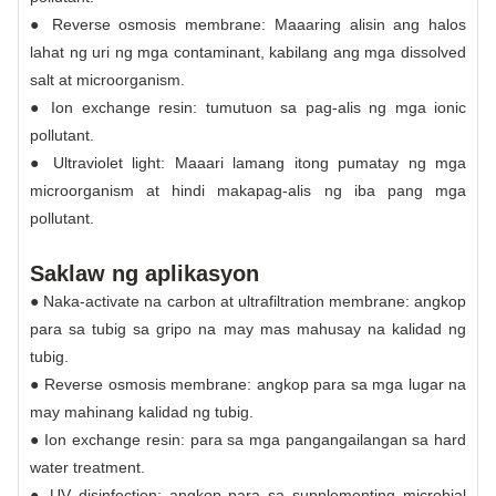
● Reverse osmosis membrane: Maaaring alisin ang halos
lahat ng uri ng mga contaminant, kabilang ang mga dissolved
salt at microorganism.
● Ion exchange resin: tumutuon sa pag-alis ng mga ionic
pollutant.
● Ultraviolet light: Maaari lamang itong pumatay ng mga
microorganism at hindi makapag-alis ng iba pang mga
pollutant.
Saklaw ng aplikasyon
● Naka-activate na carbon at ultrafiltration membrane: angkop
para sa tubig sa gripo na may mas mahusay na kalidad ng
tubig.
● Reverse osmosis membrane: angkop para sa mga lugar na
may mahinang kalidad ng tubig.
● Ion exchange resin: para sa mga pangangailangan sa hard
water treatment.
● UV disinfection: angkop para sa supplementing microbial