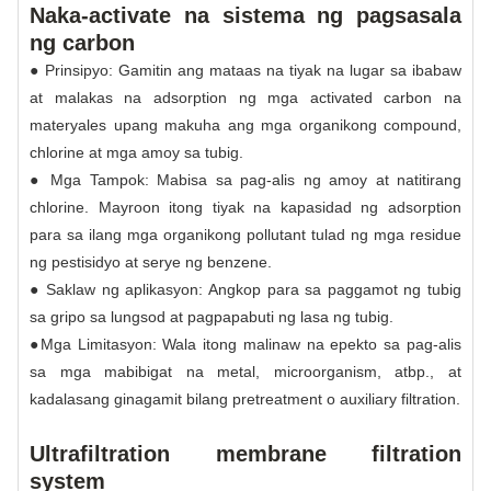
Naka-activate na sistema ng pagsasala
ng carbon
● Prinsipyo: Gamitin ang mataas na tiyak na lugar sa ibabaw
at malakas na adsorption ng mga activated carbon na
materyales upang makuha ang mga organikong compound,
chlorine at mga amoy sa tubig.
● Mga Tampok: Mabisa sa pag-alis ng amoy at natitirang
chlorine. Mayroon itong tiyak na kapasidad ng adsorption
para sa ilang mga organikong pollutant tulad ng mga residue
ng pestisidyo at serye ng benzene.
● Saklaw ng aplikasyon: Angkop para sa paggamot ng tubig
sa gripo sa lungsod at pagpapabuti ng lasa ng tubig.
●Mga Limitasyon: Wala itong malinaw na epekto sa pag-alis
sa mga mabibigat na metal, microorganism, atbp., at
kadalasang ginagamit bilang pretreatment o auxiliary filtration.
Ultrafiltration membrane filtration
system