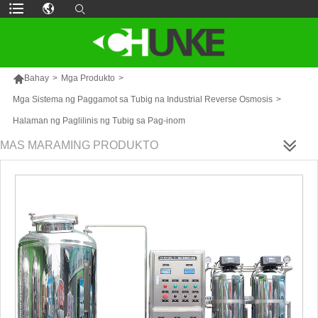

Bahay
>
Mga Produkto
>
Mga Sistema ng Paggamot sa Tubig na Industrial Reverse Osmosis
>
Halaman ng Paglilinis ng Tubig sa Pag-inom
MAS MARAMING PRODUKTO