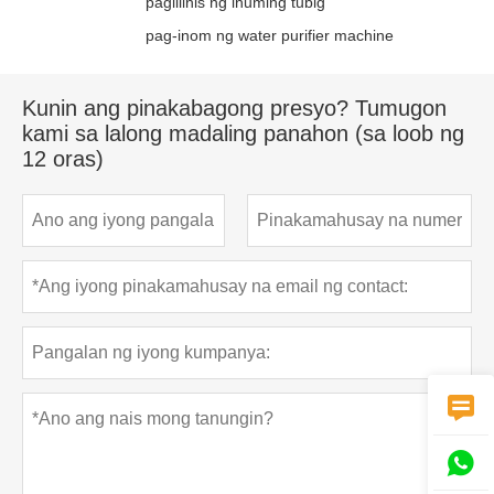
paglilinis ng inuming tubig
pag-inom ng water purifier machine
Kunin ang pinakabagong presyo? Tumugon
kami sa lalong madaling panahon (sa loob ng
12 oras)

