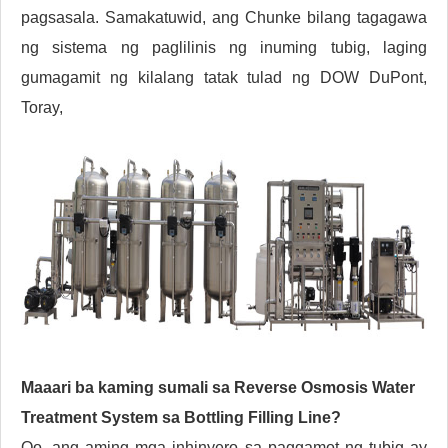
pagsasala. Samakatuwid, ang Chunke bilang tagagawa
ng sistema ng paglilinis ng inuming tubig, laging
gumagamit ng kilalang tatak tulad ng DOW DuPont,
Toray,
Maaari ba kaming sumali sa Reverse Osmosis Water
Treatment System sa Bottling Filling Line?
Oo, ang aming mga inhinyero sa paggamot ng tubig ay