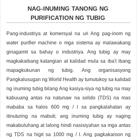
NAG-INUMING TANONG NG
PURIFICATION NG TUBIG
Pang-industriya at komersyal na uri Ang pag-inom ng
water purifier machine o mga sistema ay malawakang
ginagamit sa bahay o industriya. Ang tubig ay may
magkakaibang katangian at kalidad mula sa iba't ibang
mapagkukunan ng tubig. Ang organisasyong
Pangkalusugan ng World Health ay tumutukoy sa kalidad
ng inuming tubig bilang Ang kasiya-siya ng tubig na may
kabuuang antas na natunaw na solido (TDS) na mas
mababa sa halos 600 mg / l sa pangkalahatan ay
itinuturing na mabuti; ang inuming tubig ay naging
makabuluhang at lalong hindi nasisiyahan sa mga antas
ng TDS na higit sa 1000 mg / l. Ang pagkakaroon ng