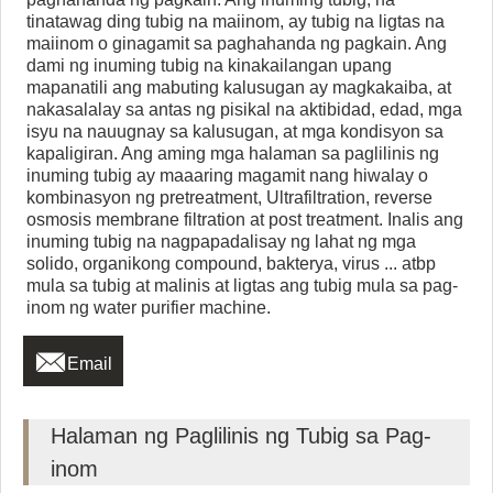
tinatawag ding tubig na maiinom, ay tubig na ligtas na
maiinom o ginagamit sa paghahanda ng pagkain. Ang
dami ng inuming tubig na kinakailangan upang
mapanatili ang mabuting kalusugan ay magkakaiba, at
nakasalalay sa antas ng pisikal na aktibidad, edad, mga
isyu na nauugnay sa kalusugan, at mga kondisyon sa
kapaligiran. Ang aming mga halaman sa paglilinis ng
inuming tubig ay maaaring magamit nang hiwalay o
kombinasyon ng pretreatment, Ultrafiltration, reverse
osmosis membrane filtration at post treatment. Inalis ang
inuming tubig na nagpapadalisay ng lahat ng mga
solido, organikong compound, bakterya, virus ... atbp
mula sa tubig at malinis at ligtas ang tubig mula sa pag-
inom ng water purifier machine.

Email
Halaman ng Paglilinis ng Tubig sa Pag-
inom