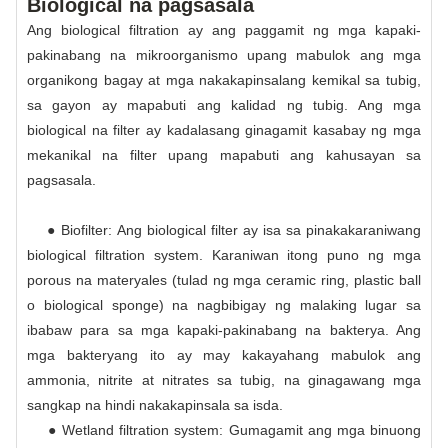
Biological na pagsasala
Ang biological filtration ay ang paggamit ng mga kapaki-
pakinabang na mikroorganismo upang mabulok ang mga
organikong bagay at mga nakakapinsalang kemikal sa tubig,
sa gayon ay mapabuti ang kalidad ng tubig. Ang mga
biological na filter ay kadalasang ginagamit kasabay ng mga
mekanikal na filter upang mapabuti ang kahusayan sa
pagsasala.
● Biofilter: Ang biological filter ay isa sa pinakakaraniwang
biological filtration system. Karaniwan itong puno ng mga
porous na materyales (tulad ng mga ceramic ring, plastic ball
o biological sponge) na nagbibigay ng malaking lugar sa
ibabaw para sa mga kapaki-pakinabang na bakterya. Ang
mga bakteryang ito ay may kakayahang mabulok ang
ammonia, nitrite at nitrates sa tubig, na ginagawang mga
sangkap na hindi nakakapinsala sa isda.
● Wetland filtration system: Gumagamit ang mga binuong