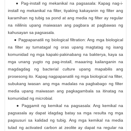
● Pag-install ng mekanikal na pagsasala: Kapag nag-i-
install ng mekanikal na filter, tiyaking kakayanin ng filter ang
karamihan ng tubig sa pond at ang media ng filter ay regular
na nililinis upang maiwasan ang pagbara at pagbawas ng
kahusayan sa pagsasala.
● Pagpapanatili ng biological filtration: Ang mga biological
na filter ay tumatagal ng oras upang magtatag ng isang
komunidad ng mga kapaki-pakinabang na bakterya, kaya sa
mga unang yugto ng pag-install, maaaring kailanganin na
magdagdag ng bacterial culture upang mapabilis ang
prosesong ito. Kapag nagpapanatili ng mga biological na filter,
subukang iwasan ang mga madalas na pagbabago ng filter
media upang maiwasan ang pagkagambala sa itinatag na
komunidad ng microbial.
● Paggamit ng kemikal na pagsasala: Ang kemikal na
pagsasala ay dapat idagdag batay sa mga resulta ng mga
pagsusuri sa kalidad ng tubig. Ang mga kemikal na media
tulad ng activated carbon at zeolite ay dapat na regular na