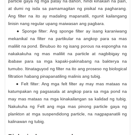
particle gaya ng mga patay na dahon, hindi kinakain na pain,
at dumi ng isda sa pamamagitan ng pisikal na pagharang.
Ang filter na ito ay madaling mapanatili, ngunit kailangang
linisin nang regular upang maiwasan ang pagbara.
● Sponge filter: Ang sponge filter ay isang karaniwang
mekanikal na filter na partikular na angkop para sa mas
maliliit na pond. Binubuo ito ng isang porous na espongha na
nakakakuha ng mas maliliit na particle at nagbibigay ng
ibabaw para sa mga kapaki-pakinabang na bakterya na
tumubo. Itinataguyod ng filter na ito ang proseso ng biological
filtration habang pinapanatiling malinis ang tubig.
● Felt filter: Ang mga felt filter ay may mas mataas na
katumpakan ng pagsasala at angkop para sa mga pond na
may mas mataas na mga kinakailangan sa kalidad ng tubig.
Nakukuha ng Felt ang mga mas pinong particle gaya ng
plankton at mga suspendidong particle, na nagpapanatili ng
kalinawan ng tubig.