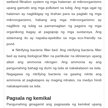
wetland filtration system ng mga halaman at mikroorganismo
upang gamutin ang mga pollutant sa tubig. Ang mga ugat ng
halaman ay nagbibigay ng tirahan para sa paglaki ng mga
mikroorganismo, habang ang mga mikroorganismo ay
naglilinis ng tubig sa pamamagitan ng pagsira ng mga
organikong bagay at pagsipsip ng mga sustansya. Ang
sistemang ito ay napaka-epektibo sa mga eco-friendly na
pond.
● Nitrifying bacteria filter bed: Ang nitrifying bacteria filter
bed ay isang biological filter na partikular na idinisenyo upang
alisin ang ammonia nitrogen. Ang ammonia ay ang
pangunahing bahagi ng dumi ng isda at nakakalason sa isda.
Nagagawa ng nitrifying bacteria na gawing nitrite ang
ammonia at pagkatapos ay maging nitrates, na medyo hindi
nakakapinsala sa isda.
Pagsala ng kemikal
Pangunahing ginagamit ang pagsasala ng kemikal upang