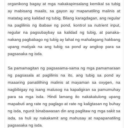
organikong bagay at mga nakakapinsalang kemikal sa tubig
ay mabisang maalis, sa gayon ay mapanatiling malinis at
matatag ang kalidad ng tubig. Bilang karagdagan, ang regular
na paglilinis ng ibabaw ng pond, kontrol sa nutrient input,
regular na pagsubaybay sa kalidad ng tubig, at panaka-
nakang pagbabago ng tubig ay lahat ng mahalagang hakbang
upang matiyak na ang tubig sa pond ay angkop para sa
pagsasaka ng isda.
Sa pamamagitan ng pagsasama-sama ng mga pamamaraan
ng pagsasala at paglilinis na ito, ang tubig sa pond ay
maaaring panatilihing malinis at mayaman sa oxygen, na
nagbibigay ng isang malusog na kapaligiran sa pamumuhay
para sa mga isda. Hindi lamang ito nakakatulong upang
mapabuti ang rate ng paglago at rate ng kaligtasan ng buhay
ng isda, ngunit binabawasan din ang paglitaw ng mga sakit sa
isda, sa huli ay nakakamit ang mahusay at napapanatiling
pagsasaka ng isda.