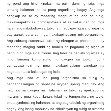
ng pond ang hindi kinakain na pain, dumi ng isda, mga
lantang halaman, at iba pang organikong bagay. Ang mga
sangkap na ito ay maaaring magdulot ng labo sa tubig,
makakaapekto sa photosynthesis at sa kalusugan ng mga
halamang nabubuhay sa tubig, at magbigay ng isang lugar ng
pag-aanak para sa mga nakakapinsalang mikroorganismo.
Ang sobrang sustansya, tulad ng nitrogen at phosphorus, ay
maaaring maging sanhi ng mabilis na pagdami ng algae at
pagbuo ng mga algal bloom. Ang labis na paglaki ng algae ay
hindi lamang kumonsumo ng oxygen sa tubig, ngunit
gumagawa din ng mga nakakapinsalang sangkap na
nagbabanta sa kalusugan ng isda.
Ang mga isda at iba pang organismo sa tubig ay
nangangailangan ng sapat na oxygen upang mabuhay. Ang
natunaw na oxygen na nilalaman sa tubig ay apektado ng
maraming mga kadahilanan, tulad ng temperatura ng tubig,
photosynthesis ng halaman, at ang pagkabulok ng organikong
bagay. Ang isang mahusay na sirkulasyon ng tubig at sistema