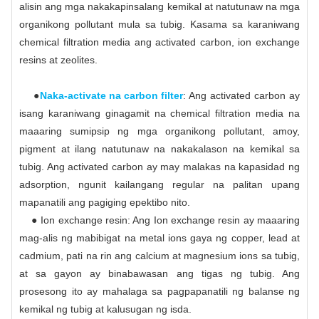
alisin ang mga nakakapinsalang kemikal at natutunaw na mga
organikong pollutant mula sa tubig. Kasama sa karaniwang
chemical filtration media ang activated carbon, ion exchange
resins at zeolites.
●
Naka-activate na carbon filter
: Ang activated carbon ay
isang karaniwang ginagamit na chemical filtration media na
maaaring sumipsip ng mga organikong pollutant, amoy,
pigment at ilang natutunaw na nakakalason na kemikal sa
tubig. Ang activated carbon ay may malakas na kapasidad ng
adsorption, ngunit kailangang regular na palitan upang
mapanatili ang pagiging epektibo nito.
● Ion exchange resin: Ang Ion exchange resin ay maaaring
mag-alis ng mabibigat na metal ions gaya ng copper, lead at
cadmium, pati na rin ang calcium at magnesium ions sa tubig,
at sa gayon ay binabawasan ang tigas ng tubig. Ang
prosesong ito ay mahalaga sa pagpapanatili ng balanse ng
kemikal ng tubig at kalusugan ng isda.