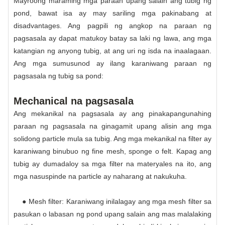
Mayroong maraming mga paraan upang salain ang tubig ng
pond, bawat isa ay may sariling mga pakinabang at
disadvantages. Ang pagpili ng angkop na paraan ng
pagsasala ay dapat matukoy batay sa laki ng lawa, ang mga
katangian ng anyong tubig, at ang uri ng isda na inaalagaan.
Ang mga sumusunod ay ilang karaniwang paraan ng
pagsasala ng tubig sa pond:
Mechanical na pagsasala
Ang mekanikal na pagsasala ay ang pinakapangunahing
paraan ng pagsasala na ginagamit upang alisin ang mga
solidong particle mula sa tubig. Ang mga mekanikal na filter ay
karaniwang binubuo ng fine mesh, sponge o felt. Kapag ang
tubig ay dumadaloy sa mga filter na materyales na ito, ang
mga nasuspinde na particle ay naharang at nakukuha.
● Mesh filter: Karaniwang inilalagay ang mga mesh filter sa
pasukan o labasan ng pond upang salain ang mas malalaking