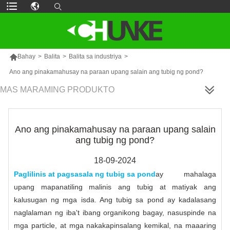

Bahay
>
Balita
>
Balita sa industriya
>
Ano ang pinakamahusay na paraan upang salain ang tubig ng pond?
MAS MARAMING PRODUKTO
Ano ang pinakamahusay na paraan upang salain
ang tubig ng pond?
18-09-2024
Paglilinis at pagsasala ng tubig sa pond
ay mahalaga
upang mapanatiling malinis ang tubig at matiyak ang
kalusugan ng mga isda. Ang tubig sa pond ay kadalasang
naglalaman ng iba't ibang organikong bagay, nasuspinde na
mga particle, at mga nakakapinsalang kemikal, na maaaring