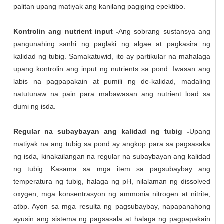
palitan upang matiyak ang kanilang pagiging epektibo.
Kontrolin ang nutrient input -
Ang sobrang sustansya ang
pangunahing sanhi ng paglaki ng algae at pagkasira ng
kalidad ng tubig. Samakatuwid, ito ay partikular na mahalaga
upang kontrolin ang input ng nutrients sa pond. Iwasan ang
labis na pagpapakain at pumili ng de-kalidad, madaling
natutunaw na pain para mabawasan ang nutrient load sa
dumi ng isda.
Regular na subaybayan ang kalidad ng tubig -
Upang
matiyak na ang tubig sa pond ay angkop para sa pagsasaka
ng isda, kinakailangan na regular na subaybayan ang kalidad
ng tubig. Kasama sa mga item sa pagsubaybay ang
temperatura ng tubig, halaga ng pH, nilalaman ng dissolved
oxygen, mga konsentrasyon ng ammonia nitrogen at nitrite,
atbp. Ayon sa mga resulta ng pagsubaybay, napapanahong
ayusin ang sistema ng pagsasala at halaga ng pagpapakain