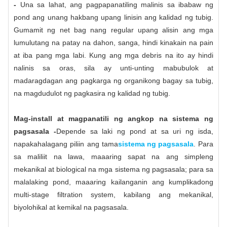
-
Una sa lahat, ang pagpapanatiling malinis sa ibabaw ng
pond ang unang hakbang upang linisin ang kalidad ng tubig.
Gumamit ng net bag nang regular upang alisin ang mga
lumulutang na patay na dahon, sanga, hindi kinakain na pain
at iba pang mga labi. Kung ang mga debris na ito ay hindi
nalinis sa oras, sila ay unti-unting mabubulok at
madaragdagan ang pagkarga ng organikong bagay sa tubig,
na magdudulot ng pagkasira ng kalidad ng tubig.
Mag-install at magpanatili ng angkop na sistema ng
pagsasala -
Depende sa laki ng pond at sa uri ng isda,
napakahalagang piliin ang tama
sistema ng pagsasala
. Para
sa maliliit na lawa, maaaring sapat na ang simpleng
mekanikal at biological na mga sistema ng pagsasala; para sa
malalaking pond, maaaring kailanganin ang kumplikadong
multi-stage filtration system, kabilang ang mekanikal,
biyolohikal at kemikal na pagsasala.