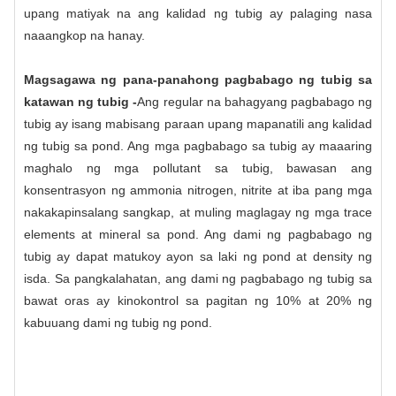
upang matiyak na ang kalidad ng tubig ay palaging nasa
naaangkop na hanay.
Magsagawa ng pana-panahong pagbabago ng tubig sa
katawan ng tubig -
Ang regular na bahagyang pagbabago ng
tubig ay isang mabisang paraan upang mapanatili ang kalidad
ng tubig sa pond. Ang mga pagbabago sa tubig ay maaaring
maghalo ng mga pollutant sa tubig, bawasan ang
konsentrasyon ng ammonia nitrogen, nitrite at iba pang mga
nakakapinsalang sangkap, at muling maglagay ng mga trace
elements at mineral sa pond. Ang dami ng pagbabago ng
tubig ay dapat matukoy ayon sa laki ng pond at density ng
isda. Sa pangkalahatan, ang dami ng pagbabago ng tubig sa
bawat oras ay kinokontrol sa pagitan ng 10% at 20% ng
kabuuang dami ng tubig ng pond.