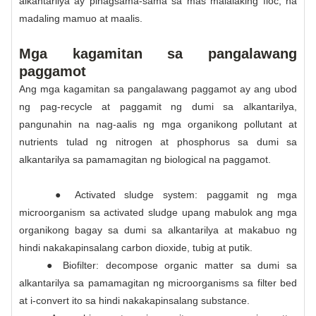
alkantarilya ay pinagsama-sama sa mas malalaking floc, na
madaling mamuo at maalis.
Mga kagamitan sa pangalawang
paggamot
Ang mga kagamitan sa pangalawang paggamot ay ang ubod
ng pag-recycle at paggamit ng dumi sa alkantarilya,
pangunahin na nag-aalis ng mga organikong pollutant at
nutrients tulad ng nitrogen at phosphorus sa dumi sa
alkantarilya sa pamamagitan ng biological na paggamot.
● Activated sludge system: paggamit ng mga
microorganism sa activated sludge upang mabulok ang mga
organikong bagay sa dumi sa alkantarilya at makabuo ng
hindi nakakapinsalang carbon dioxide, tubig at putik.
● Biofilter: decompose organic matter sa dumi sa
alkantarilya sa pamamagitan ng microorganisms sa filter bed
at i-convert ito sa hindi nakakapinsalang substance.