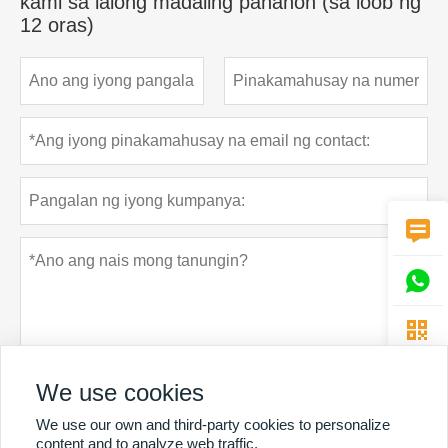
kami sa lalong madaling panahon (sa loob ng
12 oras)



We use cookies
We use our own and third-party cookies to personalize
Patakaran sa privacy
Ipasa
content and to analyze web traffic.