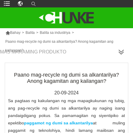

Bahay
>
Balita
>
Balita sa industriya
>
Paano mag-recycle ng dumi sa alkantarilya? Anong kagamitan ang
kailangan?
MAS MARAMING PRODUKTO
Paano mag-recycle ng dumi sa alkantarilya?
Anong kagamitan ang kailangan?
20-09-2024
Sa pagtaas ng kakulangan ng mga mapagkukunan ng tubig,
ang pag-recycle ng dumi sa alkantarilya ay naging isang
pandaigdigang pokus. Sa pamamagitan ng siyentipiko at
epektibo
paggamot ng dumi sa alkantarilya
at muling
paggamit ng teknolohiya, hindi lamang maiibsan ang