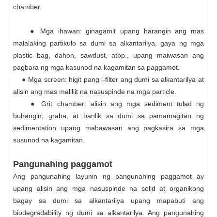
chamber.
● Mga ihawan: ginagamit upang harangin ang mas
malalaking partikulo sa dumi sa alkantarilya, gaya ng mga
plastic bag, dahon, sawdust, atbp., upang maiwasan ang
pagbara ng mga kasunod na kagamitan sa paggamot.
● Mga screen: higit pang i-filter ang dumi sa alkantarilya at
alisin ang mas maliliit na nasuspinde na mga particle.
● Grit chamber: alisin ang mga sediment tulad ng
buhangin, graba, at banlik sa dumi sa pamamagitan ng
sedimentation upang mabawasan ang pagkasira sa mga
susunod na kagamitan.
Pangunahing paggamot
Ang pangunahing layunin ng pangunahing paggamot ay
upang alisin ang mga nasuspinde na solid at organikong
bagay sa dumi sa alkantarilya upang mapabuti ang
biodegradability ng dumi sa alkantarilya. Ang pangunahing