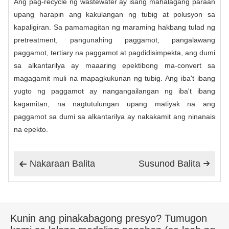
Ang pag-recycle ng wastewater ay isang mahalagang paraan
upang harapin ang kakulangan ng tubig at polusyon sa
kapaligiran. Sa pamamagitan ng maraming hakbang tulad ng
pretreatment, pangunahing paggamot, pangalawang
paggamot, tertiary na paggamot at pagdidisimpekta, ang dumi
sa alkantarilya ay maaaring epektibong ma-convert sa
magagamit muli na mapagkukunan ng tubig. Ang iba't ibang
yugto ng paggamot ay nangangailangan ng iba't ibang
kagamitan, na nagtutulungan upang matiyak na ang
paggamot sa dumi sa alkantarilya ay nakakamit ang ninanais
na epekto.
Nakaraan Balita
Susunod Balita


Kunin ang pinakabagong presyo? Tumugon