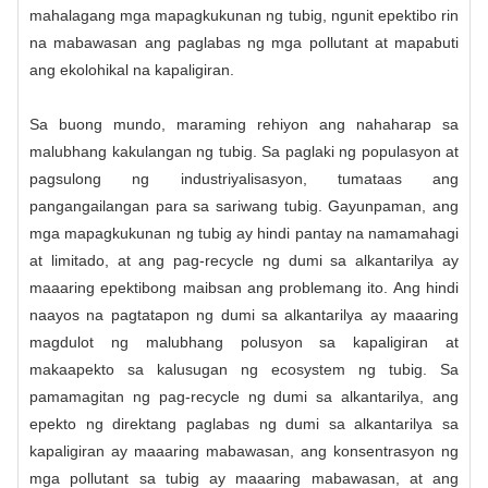
mahalagang mga mapagkukunan ng tubig, ngunit epektibo rin
na mabawasan ang paglabas ng mga pollutant at mapabuti
ang ekolohikal na kapaligiran.
Sa buong mundo, maraming rehiyon ang nahaharap sa
malubhang kakulangan ng tubig. Sa paglaki ng populasyon at
pagsulong ng industriyalisasyon, tumataas ang
pangangailangan para sa sariwang tubig. Gayunpaman, ang
mga mapagkukunan ng tubig ay hindi pantay na namamahagi
at limitado, at ang pag-recycle ng dumi sa alkantarilya ay
maaaring epektibong maibsan ang problemang ito. Ang hindi
naayos na pagtatapon ng dumi sa alkantarilya ay maaaring
magdulot ng malubhang polusyon sa kapaligiran at
makaapekto sa kalusugan ng ecosystem ng tubig. Sa
pamamagitan ng pag-recycle ng dumi sa alkantarilya, ang
epekto ng direktang paglabas ng dumi sa alkantarilya sa
kapaligiran ay maaaring mabawasan, ang konsentrasyon ng
mga pollutant sa tubig ay maaaring mabawasan, at ang