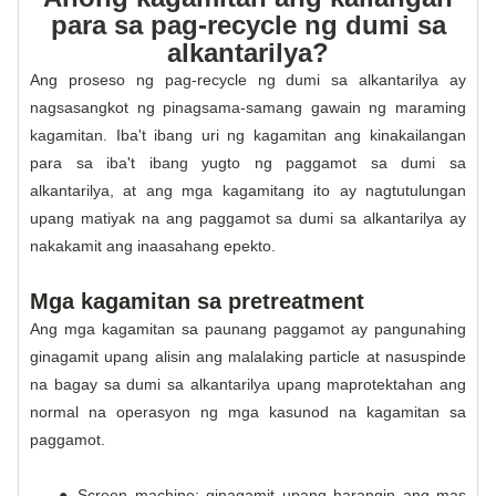
para sa pag-recycle ng dumi sa
alkantarilya?
Ang proseso ng pag-recycle ng dumi sa alkantarilya ay
nagsasangkot ng pinagsama-samang gawain ng maraming
kagamitan. Iba't ibang uri ng kagamitan ang kinakailangan
para sa iba't ibang yugto ng paggamot sa dumi sa
alkantarilya, at ang mga kagamitang ito ay nagtutulungan
upang matiyak na ang paggamot sa dumi sa alkantarilya ay
nakakamit ang inaasahang epekto.
Mga kagamitan sa pretreatment
Ang mga kagamitan sa paunang paggamot ay pangunahing
ginagamit upang alisin ang malalaking particle at nasuspinde
na bagay sa dumi sa alkantarilya upang maprotektahan ang
normal na operasyon ng mga kasunod na kagamitan sa
paggamot.
● Screen machine: ginagamit upang harangin ang mas