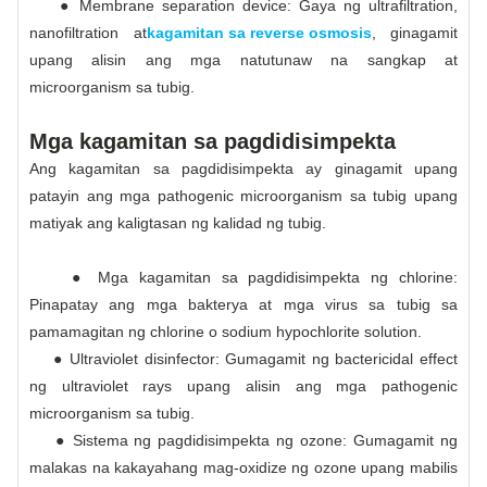
● Membrane separation device: Gaya ng ultrafiltration,
nanofiltration at
kagamitan sa reverse osmosis
, ginagamit
upang alisin ang mga natutunaw na sangkap at
microorganism sa tubig.
Mga kagamitan sa pagdidisimpekta
Ang kagamitan sa pagdidisimpekta ay ginagamit upang
patayin ang mga pathogenic microorganism sa tubig upang
matiyak ang kaligtasan ng kalidad ng tubig.
● Mga kagamitan sa pagdidisimpekta ng chlorine:
Pinapatay ang mga bakterya at mga virus sa tubig sa
pamamagitan ng chlorine o sodium hypochlorite solution.
● Ultraviolet disinfector: Gumagamit ng bactericidal effect
ng ultraviolet rays upang alisin ang mga pathogenic
microorganism sa tubig.
● Sistema ng pagdidisimpekta ng ozone: Gumagamit ng
malakas na kakayahang mag-oxidize ng ozone upang mabilis