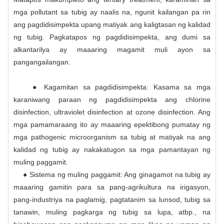
mga pollutant sa tubig ay naalis na, ngunit kailangan pa rin
ang pagdidisimpekta upang matiyak ang kaligtasan ng kalidad
ng tubig. Pagkatapos ng pagdidisimpekta, ang dumi sa
alkantarilya ay maaaring magamit muli ayon sa
pangangailangan.
● Kagamitan sa pagdidisimpekta: Kasama sa mga
karaniwang paraan ng pagdidisimpekta ang chlorine
disinfection, ultraviolet disinfection at ozone disinfection. Ang
mga pamamaraang ito ay maaaring epektibong pumatay ng
mga pathogenic microorganism sa tubig at matiyak na ang
kalidad ng tubig ay nakakatugon sa mga pamantayan ng
muling paggamit.
● Sistema ng muling paggamit: Ang ginagamot na tubig ay
maaaring gamitin para sa pang-agrikultura na irigasyon,
pang-industriya na paglamig, pagtatanim sa lunsod, tubig sa
tanawin, muling pagkarga ng tubig sa lupa, atbp., na