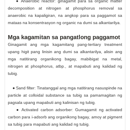
● Anaerobic reactor: ginagamit para sa organic matter
decomposition at nitrogen at phosphorus removal sa
anaerobic na kapaligiran, na angkop para sa paggamot sa
mataas na konsentrasyon ng organic na dumi sa alkantarilya.
Mga kagamitan sa pangatlong paggamot
Ginagamit ang mga kagamitang pang-tertiary treatment
upang higit pang linisin ang dumi sa alkantarilya, alisin ang
mga natitirang organikong bagay, mabibigat na metal,
nitrogen at phosphorus, atbp., at mapabuti ang kalidad ng
tubig.
● Sand filter: Tinatanggal ang mga natitirang nasuspinde na
particle at colloidal substance sa tubig sa pamamagitan ng
pagsala upang mapabuti ang kalinisan ng tubig.
● Activated carbon adsorber: Gumagamit ng activated
carbon para i-adsorb ang organikong bagay, amoy at pigment
sa tubig para mapabuti ang kalidad ng tubig.