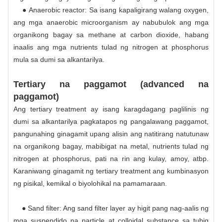
● Anaerobic reactor: Sa isang kapaligirang walang oxygen,
ang mga anaerobic microorganism ay nabubulok ang mga
organikong bagay sa methane at carbon dioxide, habang
inaalis ang mga nutrients tulad ng nitrogen at phosphorus
mula sa dumi sa alkantarilya.
Tertiary na paggamot (advanced na
paggamot)
Ang tertiary treatment ay isang karagdagang paglilinis ng
dumi sa alkantarilya pagkatapos ng pangalawang paggamot,
pangunahing ginagamit upang alisin ang natitirang natutunaw
na organikong bagay, mabibigat na metal, nutrients tulad ng
nitrogen at phosphorus, pati na rin ang kulay, amoy, atbp.
Karaniwang ginagamit ng tertiary treatment ang kumbinasyon
ng pisikal, kemikal o biyolohikal na pamamaraan.
● Sand filter: Ang sand filter layer ay higit pang nag-aalis ng
mga suspendido na particle at colloidal substance sa tubig