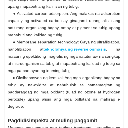
upang mapabuti ang kalinisan ng tubig.
● Activated carbon adsorption: Ang malakas na adsorption
capacity ng activated carbon ay ginagamit upang alisin ang
natitirang organikong bagay, amoy at pigment sa tubig upang
mapabuti ang kalidad ng tubig.
● Membrane separation technology: Gaya ng ultrafiltration,
nanofiltration at
teknolohiya ng reverse osmosis
, na
maaaring epektibong mag-alis ng mga natutunaw na sangkap
at microorganism sa tubig at mapabuti ang kalidad ng tubig sa
mga pamantayan ng inuming tubig.
● Oksihenasyon ng kemikal: Ang mga organikong bagay sa
tubig ay na-oxidize at nabubulok sa pamamagitan ng
pagdaragdag ng mga oxidant (tulad ng ozone at hydrogen
peroxide) upang alisin ang mga pollutant na mahirap i-
degrade.
Pagdidisimpekta at muling paggamit
Matapos makumpleto ang tertiary treatment, karamihan sa