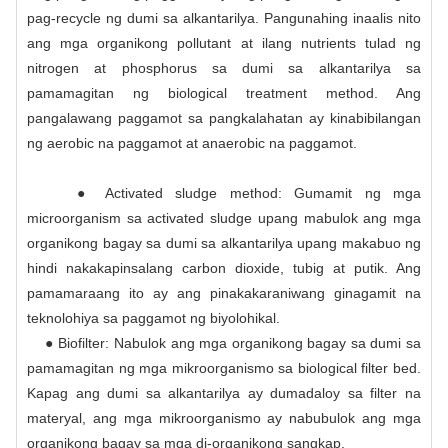
pag-recycle ng dumi sa alkantarilya. Pangunahing inaalis nito
ang mga organikong pollutant at ilang nutrients tulad ng
nitrogen at phosphorus sa dumi sa alkantarilya sa
pamamagitan ng biological treatment method. Ang
pangalawang paggamot sa pangkalahatan ay kinabibilangan
ng aerobic na paggamot at anaerobic na paggamot.
● Activated sludge method: Gumamit ng mga
microorganism sa activated sludge upang mabulok ang mga
organikong bagay sa dumi sa alkantarilya upang makabuo ng
hindi nakakapinsalang carbon dioxide, tubig at putik. Ang
pamamaraang ito ay ang pinakakaraniwang ginagamit na
teknolohiya sa paggamot ng biyolohikal.
● Biofilter: Nabulok ang mga organikong bagay sa dumi sa
pamamagitan ng mga mikroorganismo sa biological filter bed.
Kapag ang dumi sa alkantarilya ay dumadaloy sa filter na
materyal, ang mga mikroorganismo ay nabubulok ang mga
organikong bagay sa mga di-organikong sangkap.