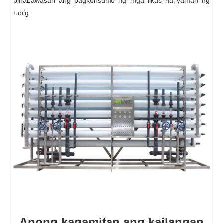
binabawasan ang pagkonsumo ng mga likas na yaman ng
tubig.
Anong kagamitan ang kailangan