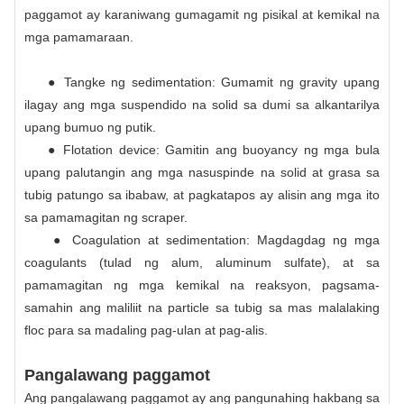
paggamot ay karaniwang gumagamit ng pisikal at kemikal na
mga pamamaraan.
● Tangke ng sedimentation: Gumamit ng gravity upang
ilagay ang mga suspendido na solid sa dumi sa alkantarilya
upang bumuo ng putik.
● Flotation device: Gamitin ang buoyancy ng mga bula
upang palutangin ang mga nasuspinde na solid at grasa sa
tubig patungo sa ibabaw, at pagkatapos ay alisin ang mga ito
sa pamamagitan ng scraper.
● Coagulation at sedimentation: Magdagdag ng mga
coagulants (tulad ng alum, aluminum sulfate), at sa
pamamagitan ng mga kemikal na reaksyon, pagsama-
samahin ang maliliit na particle sa tubig sa mas malalaking
floc para sa madaling pag-ulan at pag-alis.
Pangalawang paggamot
Ang pangalawang paggamot ay ang pangunahing hakbang sa