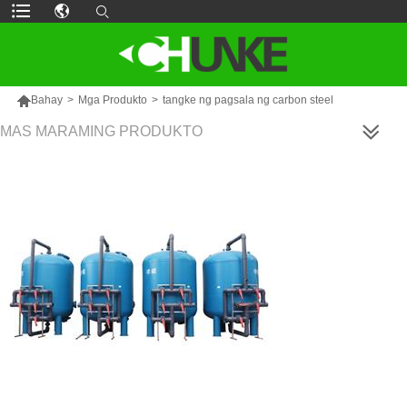

Bahay
>
Mga Produkto
>
tangke ng pagsala ng carbon steel
MAS MARAMING PRODUKTO