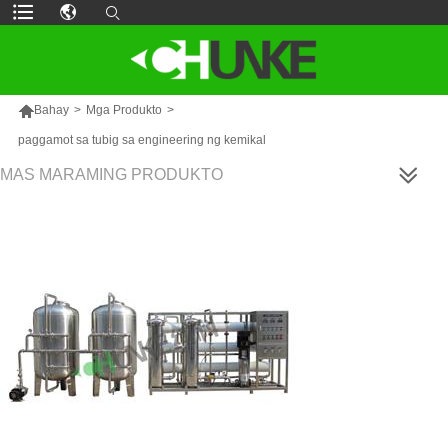

Bahay
>
Mga Produkto
>
paggamot sa tubig sa engineering ng kemikal
MAS MARAMING PRODUKTO