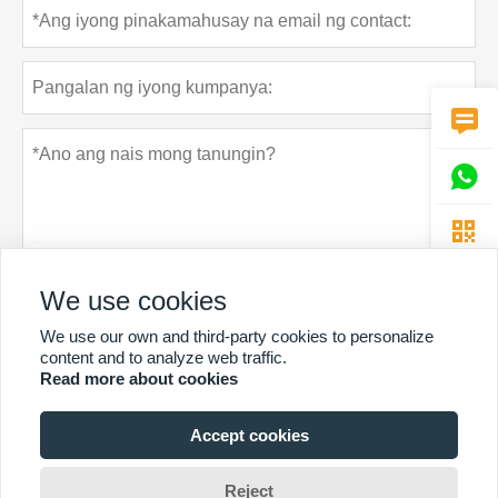



We use cookies
We use our own and third-party cookies to personalize
Patakaran sa privacy
Ipasa
content and to analyze web traffic.
Read more about cookies
Accept cookies
MAS MARAMING SERBISYO
Copyright Ni © Guangzhou Chunke Environmental Technology Co.
Reject