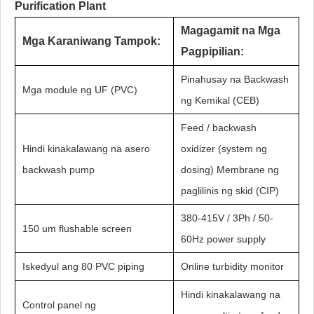
Purification Plant
Magagamit na Mga
Mga Karaniwang Tampok:
Pagpipilian:
Pinahusay na Backwash
Mga module ng UF (PVC)
ng Kemikal (CEB)
Feed / backwash
Hindi kinakalawang na asero
oxidizer (system ng
backwash pump
dosing) Membrane ng
paglilinis ng skid (CIP)
380-415V / 3Ph / 50-
150 um flushable screen
60Hz power supply
Iskedyul ang 80 PVC piping
Online turbidity monitor
Hindi kinakalawang na
Control panel ng