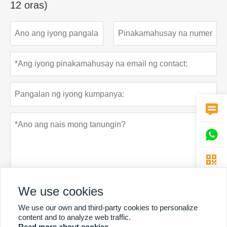
12 oras)



We use cookies
We use our own and third-party cookies to personalize
Patakaran sa privacy
Ipasa
content and to analyze web traffic.
Read more about cookies