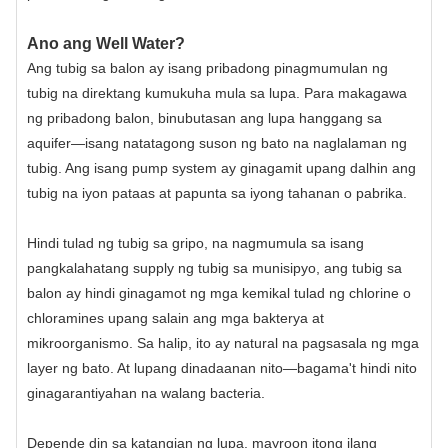
Ano ang Well Water?
Ang tubig sa balon ay isang pribadong pinagmumulan ng
tubig na direktang kumukuha mula sa lupa. Para makagawa
ng pribadong balon, binubutasan ang lupa hanggang sa
aquifer—isang natatagong suson ng bato na naglalaman ng
tubig. Ang isang pump system ay ginagamit upang dalhin ang
tubig na iyon pataas at papunta sa iyong tahanan o pabrika.
Hindi tulad ng tubig sa gripo, na nagmumula sa isang
pangkalahatang supply ng tubig sa munisipyo, ang tubig sa
balon ay hindi ginagamot ng mga kemikal tulad ng chlorine o
chloramines upang salain ang mga bakterya at
mikroorganismo. Sa halip, ito ay natural na pagsasala ng mga
layer ng bato. At lupang dinadaanan nito—bagama't hindi nito
ginagarantiyahan na walang bacteria.
Depende din sa katangian ng lupa, mayroon itong ilang