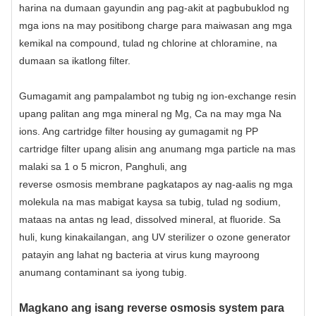
harina na dumaan gayundin ang pag-akit at pagbubuklod ng
mga ions na may positibong charge para maiwasan ang mga
kemikal na compound, tulad ng chlorine at chloramine, na
dumaan sa ikatlong filter.
Gumagamit ang pampalambot ng tubig ng ion-exchange resin
upang palitan ang mga mineral ng Mg, Ca na may mga Na
ions. Ang cartridge filter housing ay gumagamit ng PP
cartridge filter upang alisin ang anumang mga particle na mas
malaki sa 1 o 5 micron, Panghuli, ang
reverse osmosis membrane
pagkatapos ay nag-aalis ng mga
molekula na mas mabigat kaysa sa tubig, tulad ng sodium,
mataas na antas ng lead, dissolved mineral, at fluoride. Sa
huli, kung kinakailangan, ang
UV sterilizer o ozone generator
patayin ang lahat ng bacteria at virus kung mayroong
anumang contaminant sa iyong tubig.
Magkano ang isang reverse osmosis system para