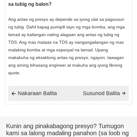
sa tubig ng balon?
Ang antas ng presyo ay depende sa iyong ulat sa pagsusuri
ng tubig. Dahil kapag pumipili tayo ng mga bomba, ang mga
lamad ay kailangan nating alagaan ang antas ng tubig ng
TDS. Ang mas mataas na TDS ay nangangailangan ng mas
malaking bomba at mga espesyal na lamad. Upang
makakuha ng eksaktong antas ng presyo, ngayon, tawagan
ang aming bihasang engineer at makuha ang iyong libreng
quote.
Nakaraan Balita
Susunod Balita


Kunin ang pinakabagong presyo? Tumugon
kami sa lalong madaling panahon (sa loob ng