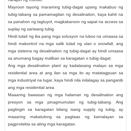
Mayroon tayong maraming tubig-dagat upang makabuo ng
tubig-tabang sa pamamagitan ng desalination, kaya kahit na
sa panahon ng tagtuyot, magkakaroon ng sapat na access sa
suplay ng sariwang tubig.
Hindi tulad ng iba pang mga solusyon na lubos na umaasa sa
hindi makontrol na mga salik tulad ng ulan o snowfall, ang
mga sistema ng desalination ng tubig-dagat ay hindi umaasa
sa anumang bagay maliban sa karagatan o tubig-dagat.
Ang mga desalination plant ay kadalasang malayo sa mga
residential area at ang ilan sa mga ito ay matatagpuan sa
mga industriyal na lugar, kaya hindi nila inilalagay sa panganib
ang mga residential area.
Maaaring bawasan ng mga halaman ng desalination ang
presyon sa mga pinagmumulan ng tubig-tabang. Ang
pagtingin sa karagatan bilang isang supply ng tubig, ay
maaaring makatulong sa pagtaas ng kamalayan sa
pagprotekta sa ating mga karagatan.