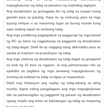
mapagkukunan ng tubig sa panahon ng matinding tagtuyot.
Ang desalination ay gumagawa din ng tubig na maaari mong
gamitin para sa patubig. Kaya ito ay mahusay para sa mga
tuyong rehiyon o sa maraming lugar sa buong mundo kung
saan walang sapat na sariwang tubig.
Ang mga positibong pagpapabuti sa pagganap ng mga lamad
ng RO ay lubos na nagpahusay sa paggamit ng desalination
ng tubig-dagat. Dahil ito ay nagiging isang alternatibo para sa
sariwa at maiinom na produksyon ng tubig.
Ang mga sistema ng desalination ng tubig-dagat ay ginagamit
sa loob ng 10 taon na ngayon, at ang pamamaraan nito ay
epektibo sa paglikha ng mga sariwang mapagkukunan ng
inuming de-kalidad na tubig na ligtas at maaasahan.
Dahil may limitasyon ang suplay ng tubig-tabang sa ating
mundo, dapat nating pangalagaan ang mga mapagkukunan
nito sa pamamagitan ng paggamit ng paraan ng desalination
upang maalis ang krisis sa kakulangan ng tubig na maaaring
harapin ng mundo.