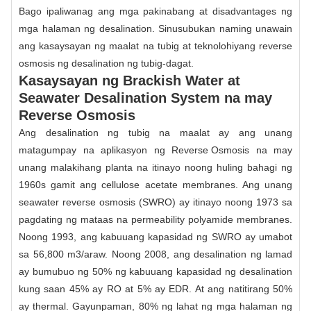
Bago ipaliwanag ang mga pakinabang at disadvantages ng
mga halaman ng desalination. Sinusubukan naming unawain
ang kasaysayan ng maalat na tubig at teknolohiyang reverse
osmosis ng desalination ng tubig-dagat.
Kasaysayan ng Brackish Water at
Seawater Desalination System na may
Reverse Osmosis
Ang desalination ng tubig na maalat ay ang unang
matagumpay na aplikasyon ng
Reverse Osmosis
na may
unang malakihang planta na itinayo noong huling bahagi ng
1960s gamit ang cellulose acetate membranes. Ang unang
seawater reverse osmosis (SWRO) ay itinayo noong 1973 sa
pagdating ng mataas na permeability polyamide membranes.
Noong 1993, ang kabuuang kapasidad ng SWRO ay umabot
sa 56,800 m3/araw. Noong 2008, ang desalination ng lamad
ay bumubuo ng 50% ng kabuuang kapasidad ng desalination
kung saan 45% ay RO at 5% ay EDR. At ang natitirang 50%
ay thermal. Gayunpaman, 80% ng lahat ng mga halaman ng