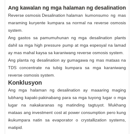
Ang kawalan ng mga halaman ng desalination
Reverse osmosis Desalination halaman
kumonsumo ng mas
maraming kuryente kumpara sa normal na reverse osmosis
system.
Ang gastos sa pamumuhunan ng mga desalination plants
dahil sa mga high pressure pump at mga espesyal na lamad
ay mas mahal kaysa sa karaniwang reverse osmosis system.
Ang planta ng desalination ay gumagawa ng mas mataas na
TDS concentrate na tubig kumpara sa mga karaniwang
reverse osmosis system.
Konklusyon
Ang mga halaman ng desalination ay maaaring maging
lubhang kapaki-pakinabang para sa mga tuyong lugar o mga
lugar na nakakaranas ng matinding tagtuyot. Mukhang
mataas ang investment cost at power consumption pero kung
ikukumpara natin sa evaporator o crystallization systems,
matipid.