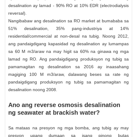
desalination ay lamad - 90% RO at 10% EDR (electrodialysis
reversal).
Nangibabaw ang desalination sa RO market at bumababa sa
51% desalination, 35% pang-industriya at 14%
residential/commercial at non-desal na tubig. Noong 2012,
ang pandaigdigang kapasidad ng desalination ay lumampas
sa 60 M m3/araw na may higit sa 60% na ginawa ng mga
lamad ng RO. Ang pandaigdigang produksyon ng tubig sa
pamamagitan ng desalination sa 2016 ay inaasahang
magiging 100 M m3/araw, dalawang beses sa rate ng
pandaigdigang produksyon ng tubig sa pamamagitan ng
desalination noong 2008.
Ano ang reverse osmosis desalination
ng seawater at brackish water?
Sa mataas na presyon ng mga bomba, ang tubig ay may
presyon upang dumaan sa isang pinong butas