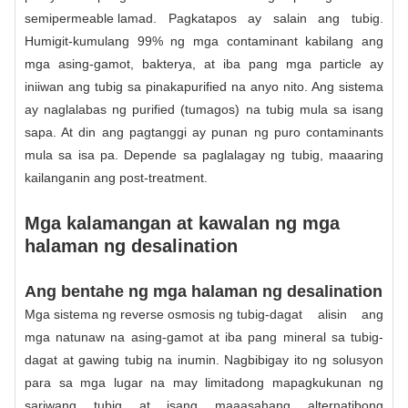
semipermeable lamad
. Pagkatapos ay salain ang tubig.
Humigit-kumulang 99% ng mga contaminant kabilang ang
mga asing-gamot, bakterya, at iba pang mga particle ay
iniiwan ang tubig sa pinakapurified na anyo nito. Ang sistema
ay naglalabas ng purified (tumagos) na tubig mula sa isang
sapa. At din ang pagtanggi ay punan ng puro contaminants
mula sa isa pa. Depende sa paglalagay ng tubig, maaaring
kailanganin ang post-treatment.
Mga kalamangan at kawalan ng mga
halaman ng desalination
Ang bentahe ng mga halaman ng desalination
Mga sistema ng reverse osmosis ng tubig-dagat
alisin ang
mga natunaw na asing-gamot at iba pang mineral sa tubig-
dagat at gawing tubig na inumin. Nagbibigay ito ng solusyon
para sa mga lugar na may limitadong mapagkukunan ng
sariwang tubig at isang maaasahang alternatibong