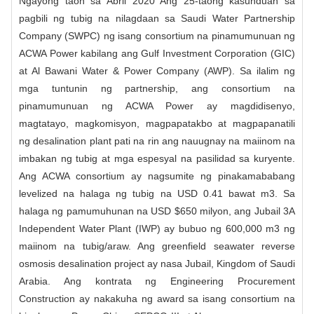
Ngayong taon sa Abril 2020 Ang 25-taong kasunduan sa
pagbili ng tubig na nilagdaan sa Saudi Water Partnership
Company (SWPC) ng isang consortium na pinamumunuan ng
ACWA Power kabilang ang Gulf Investment Corporation (GIC)
at Al Bawani Water & Power Company (AWP). Sa ilalim ng
mga tuntunin ng partnership, ang consortium na
pinamumunuan ng ACWA Power ay magdidisenyo,
magtatayo, magkomisyon, magpapatakbo at magpapanatili
ng desalination plant pati na rin ang nauugnay na maiinom na
imbakan ng tubig at mga espesyal na pasilidad sa kuryente.
Ang ACWA consortium ay nagsumite ng pinakamababang
levelized na halaga ng tubig na USD 0.41 bawat m3. Sa
halaga ng pamumuhunan na USD $650 milyon, ang Jubail 3A
Independent Water Plant (IWP) ay bubuo ng 600,000 m3 ng
maiinom na tubig/araw. Ang greenfield seawater reverse
osmosis desalination project ay nasa Jubail, Kingdom of Saudi
Arabia. Ang kontrata ng Engineering Procurement
Construction ay nakakuha ng award sa isang consortium na