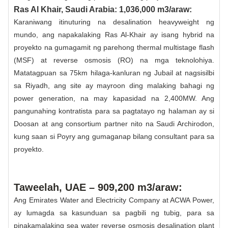
Ras Al Khair, Saudi Arabia: 1,036,000 m3/araw:
Karaniwang itinuturing na desalination heavyweight ng
mundo, ang napakalaking Ras Al-Khair ay isang hybrid na
proyekto na gumagamit ng parehong thermal multistage flash
(MSF) at reverse osmosis (RO) na mga teknolohiya.
Matatagpuan sa 75km hilaga-kanluran ng Jubail at nagsisilbi
sa Riyadh, ang site ay mayroon ding malaking bahagi ng
power generation, na may kapasidad na 2,400MW. Ang
pangunahing kontratista para sa pagtatayo ng halaman ay si
Doosan at ang consortium partner nito na Saudi Archirodon,
kung saan si Poyry ang gumaganap bilang consultant para sa
proyekto.
Taweelah, UAE – 909,200 m3/araw:
Ang Emirates Water and Electricity Company at ACWA Power,
ay lumagda sa kasunduan sa pagbili ng tubig, para sa
pinakamalaking sea water reverse osmosis desalination plant