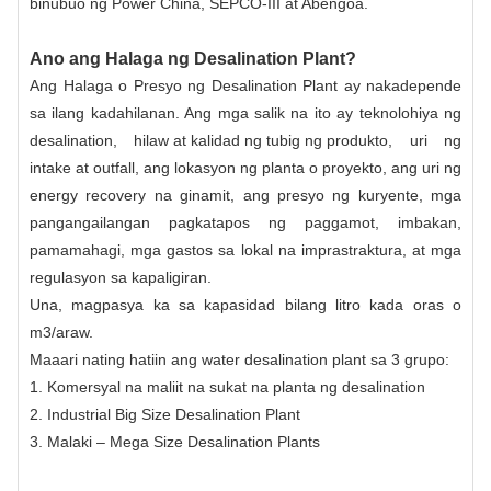
binubuo ng Power China, SEPCO-III at Abengoa.
Ano ang Halaga ng Desalination Plant?
Ang Halaga o Presyo ng Desalination Plant ay nakadepende
sa ilang kadahilanan. Ang mga salik na ito ay teknolohiya ng
desalination,
hilaw at kalidad ng tubig ng produkto
, uri ng
intake at outfall, ang lokasyon ng planta o proyekto, ang uri ng
energy recovery na ginamit, ang presyo ng kuryente, mga
pangangailangan pagkatapos ng paggamot, imbakan,
pamamahagi, mga gastos sa lokal na imprastraktura, at mga
regulasyon sa kapaligiran.
Una, magpasya ka sa kapasidad bilang litro kada oras o
m3/araw.
Maaari nating hatiin ang water desalination plant sa 3 grupo:
1. Komersyal na maliit na sukat na planta ng desalination
2. Industrial Big Size Desalination Plant
3. Malaki – Mega Size Desalination Plants