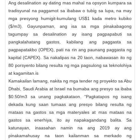
Ang desalination ay dating mas mahal na opsyon kumpara sa
tradisyunal na paggamot sa ibabaw o tubig sa lupa, na may
mga presyong humigit-kumulang US$1 kada metro kubiko
($/m3). Gayunpaman, ang isa sa mga pinakabagong
tagumpay sa desalination ay isang pagpapabuti sa
pangkalahatang gastos, kabilang ang paggasta sa
pagpapatakbo (OPEX), pati na rin ang paunang paggasta ng
kapital (CAPEX). Sa nakalipas na 20 taon, nabawasan ito ng
80 porsyento bilang resulta ng mga pagsulong sa teknolohiya
at kagamitan.is
Kamakailan lamang, nakita ng mga tender ng proyekto sa Abu
Dhabi, Saudi Arabia at Israel na bumaba ang presyo sa ibaba
$0.50/m3 sa unang pagkakataon. “Pagkatapos ng isang
dekada kung saan tumaas ang presyo bilang resulta ng
mataas na gastos sa mga materyales at mas mataas na
gastos sa enerhiya, ito ay napakagandang balita. Sa
katunayan, inaasahan namin na ang 2019 ay ang
pinakamahusay na taon kailanman sa merkado ng