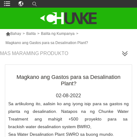

Bahay
>
Balita
>
Balita ng Kumpanya
>
Magkano ang Gastos para sa Desalination Plant?
MAS MARAMING PRODUKTO
Magkano ang Gastos para sa Desalination
Plant?
02-08-2022
Sa artikulong ito, aalisin ko ang iyong isip para sa gastos ng
planta ng desalination. Natapos na ng Chunke Water
Treatment ang mahigit +500 proyekto para sa
brackish water desalination system BWRO
,
Sea Water Desalination Plant SWRO
sa buong mundo.