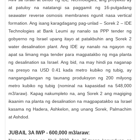
at patuloy na natatangi sa paggamit ng 16-pulgadang
seawater reverse osmosis membranes ngunit nasa vertical
formation. Ang isang karagdagang pag-unlad – Sorek 2 – IDE
Technologies at Bank Leumi ay nanalo sa PPP tender ng
gobyerno ng Israel upang itayo at patakbuhin ang Sorek 2
water desalination plant. Ang IDE ay nanalo na ngayon ng
apat sa limang mga tender para magpatakbo ng mga planta
ng desalination sa Israel. Ang bid, na may hindi pa naganap
na presyo na USD 0.41 kada metro kubiko ng tubig, ay
nangangailangan ng taunang produksyon ng 200 milyong
metro kubiko ng tubig (nominal na kapasidad na 548,000
m3/araw). Kapag nakumpleto na, ang Sorek 2 ang magiging
ikaanim na planta ng desalination na magpapatakbo sa Israel
kasama ng Hadera, Ashkelon, ang unang Sorek, Palmachim
at Ashdod.
JUBAIL 3A IWP - 600,000 m3/araw: