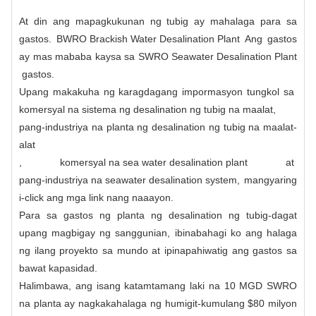
At din ang mapagkukunan ng tubig ay mahalaga para sa
gastos.
BWRO Brackish Water Desalination Plant
Ang gastos
ay mas mababa kaysa sa
SWRO Seawater Desalination Plant
gastos.
Upang makakuha ng karagdagang impormasyon tungkol sa
komersyal na sistema ng desalination ng tubig na maalat
,
pang-industriya na planta ng desalination ng tubig na maalat-
alat
,
komersyal na sea water desalination plant
at
pang-industriya na seawater desalination system
, mangyaring
i-click ang mga link nang naaayon.
Para sa gastos ng planta ng desalination ng tubig-dagat
upang magbigay ng sanggunian, ibinabahagi ko ang halaga
ng ilang proyekto sa mundo at ipinapahiwatig ang gastos sa
bawat kapasidad.
Halimbawa, ang isang katamtamang laki na 10 MGD SWRO
na planta ay nagkakahalaga ng humigit-kumulang $80 milyon