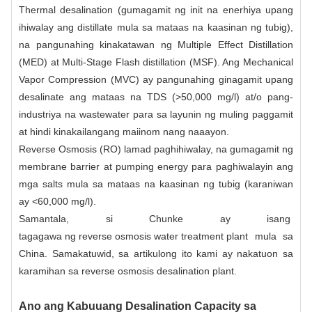
Thermal desalination (gumagamit ng init na enerhiya upang
ihiwalay ang distillate mula sa mataas na kaasinan ng tubig),
na pangunahing kinakatawan ng Multiple Effect Distillation
(MED) at Multi-Stage Flash distillation (MSF). Ang Mechanical
Vapor Compression (MVC) ay pangunahing ginagamit upang
desalinate ang mataas na TDS (>50,000 mg/l) at/o pang-
industriya na wastewater para sa layunin ng muling paggamit
at hindi kinakailangang maiinom nang naaayon.
Reverse Osmosis (RO) lamad
paghihiwalay, na gumagamit ng
membrane barrier at pumping energy para paghiwalayin ang
mga salts mula sa mataas na kaasinan ng tubig (karaniwan
ay <60,000 mg/l).
Samantala, si Chunke ay isang
tagagawa ng reverse osmosis water treatment plant
mula sa
China. Samakatuwid, sa artikulong ito kami ay nakatuon sa
karamihan sa reverse osmosis desalination plant.
Ano ang Kabuuang Desalination Capacity sa