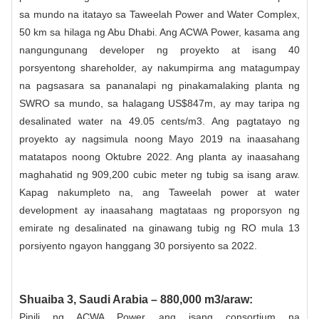
sa mundo na itatayo sa Taweelah Power and Water Complex,
50 km sa hilaga ng Abu Dhabi. Ang ACWA Power, kasama ang
nangungunang developer ng proyekto at isang 40
porsyentong shareholder, ay nakumpirma ang matagumpay
na pagsasara sa pananalapi ng pinakamalaking planta ng
SWRO sa mundo, sa halagang US$847m, ay may taripa ng
desalinated water na 49.05 cents/m3. Ang pagtatayo ng
proyekto ay nagsimula noong Mayo 2019 na inaasahang
matatapos noong Oktubre 2022. Ang planta ay inaasahang
maghahatid ng 909,200 cubic meter ng tubig sa isang araw.
Kapag nakumpleto na, ang Taweelah power at water
development ay inaasahang magtataas ng proporsyon ng
emirate ng desalinated na ginawang tubig ng RO mula 13
porsiyento ngayon hanggang 30 porsiyento sa 2022.
Shuaiba 3, Saudi Arabia – 880,000 m3/araw:
Pinili ng ACWA Power ang isang consortium na