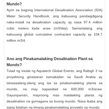
Mundo?
Ayon sa bagong International Desalination Association (IDA)
Water Security Handbook, ang kabuuang pandaigdigang
naka-install na desalination capacity ay nasa 97.4 million
cubic meters kada araw (m3/day). Samantalang, ang
kabuuang global cumulative contracted capacity ay 104.7
million m3/d.
Ano ang Pinakamalaking Desalination Plant sa
Mundo?
Tulad ng iniulat ng Aquatech Global Events, ang Rabigh 3 na
proyektong ginawaran kamakailan sa Saudi Arabia ay
isinasaalang-alang ang isa sa pinakamalaking planta sa
mundo, na may kapasidad na 600,000 m3/araw.
Gayunpaman, mayroong mas malalaking planta ng
desalination na gumagana sa buong mundo. Nasa ibaba ang
isang listahan ng limang pinakamalaking proyekto sa mundo.