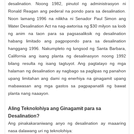
desalination. Noong 1982, pinutol ng administrasyon ni
Ronald Reagan ang pederal na pondo para sa desalination.
Noon lamang 1996 na nilikha ni Senador Paul Simon ang
Water Desalination Act na nag-awtorisa ng $30 milyon sa loob
ng anim na taon para sa pagsasaliksik ng desalination
habang limitado ang pagpopondo para sa desalination
hanggang 1996. Nakumpleto ng lungsod ng Santa Barbara,
California ang isang planta ng desalinasyon noong 1992
bilang resulta ng isang tagtuyot. Ang pagtatayo ng mga
halaman ng desalination ay nagbago sa paglipas ng panahon
upang limitahan ang dami ng enerhiya na ginagamit upang
mabawasan ang mga gastos sa pagpapanatili ng bawat
planta nang naaayon.
Aling Teknolohiya ang Ginagamit para sa
Desalination?
Ang pinakakaraniwang anyo ng desalination ay maaaring
nasa dalawang uri ng teknolohiya: