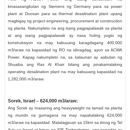
kinasasangkutan ng Siemens ng Germany para sa power
plant at Doosan para sa thermal desalination plant upang
magbigay ng project engineering, procurement at construction
ng planta. Nakumpleto na ang isang pagpapalawak sa planta
at ang isang pagpapalawak ay nasa huling yugto ng
konstruksiyon na may kabuuang karagdagang 400,000
m3/araw na kapasidad ng RO na idinagdag, ayon sa ACWA
Power. Kapag nakumpleto na, sa kalaunan ay aabutan ng
Shuaiba ang Ras Al Khair bilang ang pinakamalaking
operating desalination plant na may kabuuang kapasidad na
1,282,000 m3/araw.
Sorek, Israel – 624,000 m3/araw:
Ang Sorek ay maaaring ang heavyweight na lamad na planta
ng mundo na gumagana na may napakalaking 624,000
m3/araw na kapasidad. Matatagpuan sa 15km sa timog ng Tel
Aviv sa Israel at binuo ng IDE Technologies, ang proyekto ay