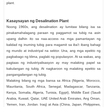
plant.
Kasaysayan ng Desalination Plant
Noong 1960s, ang desalination ay lumitaw bilang isa sa
pinakamahalagang paraan ng paggamot sa tubig na asin
upang dalhin ito sa naa-access na mga pamantayan ng
kalidad ng inuming tubig para magamit sa iba't ibang bahagi
ng mundo at industriyal na sektor. Una, ang mga epekto ng
pagbabago ng klima, paglaki ng populasyon. At sa wakas, ang
pagtaas ng industriyalisasyon ay may malaking papel sa
kakulangan ng tubig. At nagkaroon ng malaking epekto sa
pangangailangan ng tubig.
Malaking bilang ng mga bansa sa Africa (Nigeria, Morocco,
Mauritania, South Africa, Senegal, Madagascar, Tanzania,
Kenya, Somalia, Algeria, Tunisia, Egypt), Middle East (Saudi
Arabia, Kuwait, Qatar, UAE United Arab Emirates, Ang Oman,
Yemen, Iran, Jordan. Iraq) at Asia (China, Japan, Philippines,