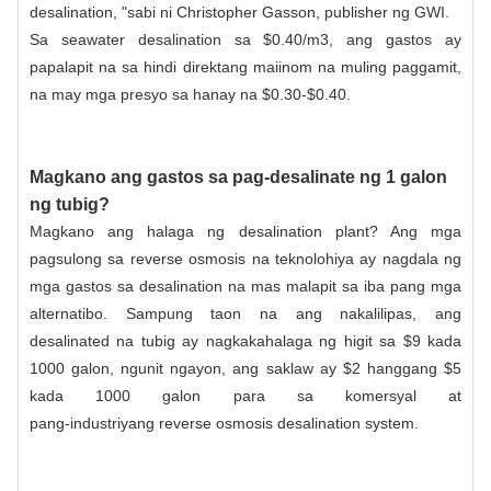
desalination, "sabi ni Christopher Gasson, publisher ng GWI.
Sa seawater desalination sa $0.40/m3, ang gastos ay
papalapit na sa hindi direktang maiinom na muling paggamit,
na may mga presyo sa hanay na $0.30-$0.40.
Magkano ang gastos sa pag-desalinate ng 1 galon
ng tubig?
Magkano ang halaga ng desalination plant? Ang mga
pagsulong sa reverse osmosis na teknolohiya ay nagdala ng
mga gastos sa desalination na mas malapit sa iba pang mga
alternatibo. Sampung taon na ang nakalilipas, ang
desalinated na tubig ay nagkakahalaga ng higit sa $9 kada
1000 galon, ngunit ngayon, ang saklaw ay $2 hanggang $5
kada 1000 galon para sa komersyal at
pang-industriyang reverse osmosis desalination system
.