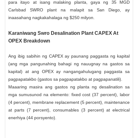
para itayo at isang malaking planta, gaya ng 35 MGD
Carlsbad SWRO plant na malapit sa San Diego, ay
inaasahang nagkakahalaga ng $250 milyon.
Karaniwang Swro Desalination Plant CAPEX At
OPEX Breakdown
Ang ibig sabihin ng CAPEX ay paunang paggasta ng kapital
(ang mga pangunahing bahagi ng nauugnay na gastos sa
kapital) at ang OPEX ay nangangahulugang paggasta sa
pagpapatakbo (gastos sa pagpapatakbo at pagpapanatili).
Maaaring masira ang gastos ng planta ng desalination sa
mga sumusunod na elemento: fixed cost (37 percent), labor
(4 percent), membrane replacement (5 percent), maintenance
at parts (7 percent), consumables (3 percent) at electrical
enerhiya (44 porsyento).