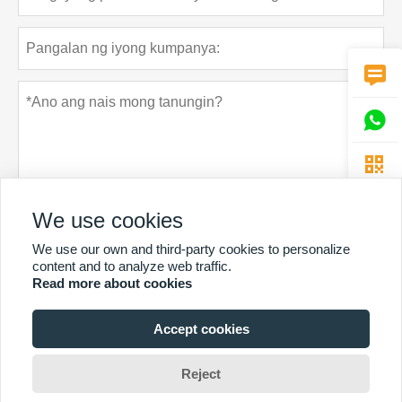



We use cookies
We use our own and third-party cookies to personalize
Patakaran sa privacy
Ipasa
content and to analyze web traffic.
Read more about cookies
Accept cookies
MAS MARAMING SERBISYO
Copyright Ni © Guangzhou Chunke Environmental Technology Co.
Reject
Ltd.Email:david@gzchunke.com