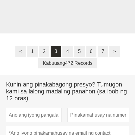
<
1
2
3
4
5
6
7
>
Kabuuang472 Records
Kunin ang pinakabagong presyo? Tumugon
kami sa lalong madaling panahon (sa loob ng
12 oras)