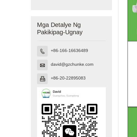
Paglilinis ng
Tubig
Mga Detalye Ng
Pakikipag-Ugnay
+86-166-16636489

david@gzchunke.com

+86-20-22895083
