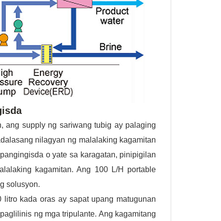
gisda
 ang supply ng sariwang tubig ay palaging
dalasang nilagyan ng malalaking kagamitan
 pangingisda o yate sa karagatan, pinipigilan
lalaking kagamitan. Ang 100 L/H portable
ng solusyon.
0 litro kada oras ay sapat upang matugunan
aglilinis ng mga tripulante. Ang kagamitang