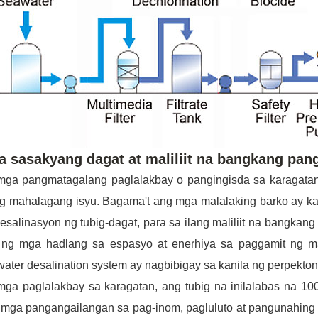
 sasakyang dagat at maliliit na bangkang pan
mga pangmatagalang paglalakbay o pangingisda sa karagatan,
ng mahalagang isyu. Bagama't ang mga malalaking barko ay ka
esalinasyon ng tubig-dagat, para sa ilang maliliit na bangkang
a ng mga hadlang sa espasyo at enerhiya sa paggamit ng ma
ater desalination system ay nagbibigay sa kanila ng perpekto
ga paglalakbay sa karagatan, ang tubig na inilalabas na 10
mga pangangailangan sa pag-inom, pagluluto at pangunahing p