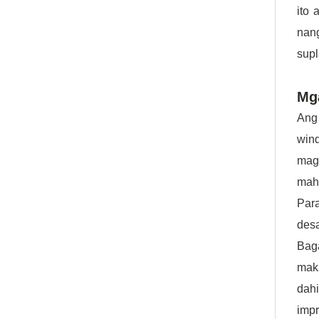
ito 
nang
supl
Mg
Ang 
win
mag
mah
Para
des
Bag
mak
dahi
impr