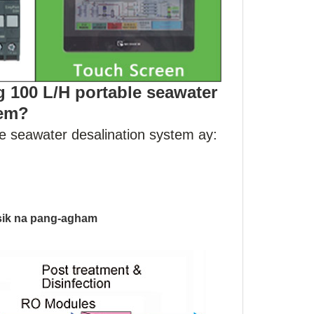
 100 L/H portable seawater
tem?
e seawater desalination system ay:
ksik na pang-agham