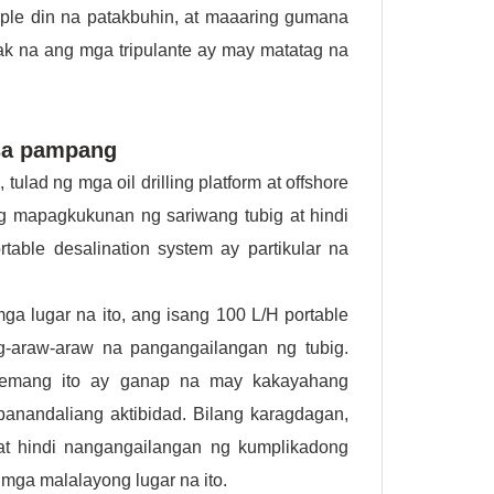
simple din na patakbuhin, at maaaring gumana
ak na ang mga tripulante ay may matatag na
 sa pampang
ulad ng mga oil drilling platform at offshore
g mapagkukunan ng sariwang tubig at hindi
ble desalination system ay partikular na
a lugar na ito, ang isang 100 L/H portable
-araw-araw na pangangailangan ng tubig.
istemang ito ay ganap na may kakayahang
anandaliang aktibidad. Bilang karagdagan,
l at hindi nangangailangan ng kumplikadong
 mga malalayong lugar na ito.