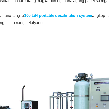
sidad, maaari silang magkaroon ng mahalagang papel sa mga p
a, ano ang a
100 L/H portable desalination system
angkop p
ng na ito nang detalyado.