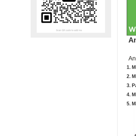
An
An
1. 
2. 
3. 
4. 
5. M