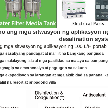
o ang mga sitwasyon ng aplikasyon ng
desalination sys
g mga sitwasyon ng aplikasyon ng 100 L/H portabl
Mga sasakyang pandagat at maliliit na bangkang pangisda
Mga malalayong isla at mga pasilidad sa malayo sa pampang
Pagsagip sa emerhensiya at pagtugon sa sakuna
Mga ekspedisyon sa larangan at mga aktibidad sa pananali
aliit na resort at pribadong villa