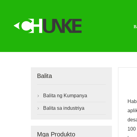
B
Balita
Balita ng Kumpanya

Hab
Balita sa industriya

apli
desa
100
Mga Produkto