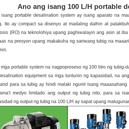
Ano ang isang 100 L/H portable d
 isang portable desalination system ay isang aparato na maa
ig. Ito ay compact sa disenyo at madaling dalhin at patakbu
sis (RO) na teknolohiya upang paghiwalayin ang asin at iba 
aas na presyon upang makakuha ng sariwang tubig na maaari
nin.
mga portable system na nagpoproseso ng 100 litro ng tubig-da
desalination equipment sa mga tuntunin ng kapasidad, na a
and para sa tubig ay hindi malaki ngunit isang maaasahang s
ama't medyo limitado ang output ng tubig nito, para sa is
asidad ng output ng tubig na 100 L/H ay sapat upang matugun