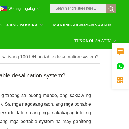
Wikang Tagalog
KITA ANG PABRIKA
MAKIPAG-UGNAYAN SA AMIN
TUNGKOL SA ATIN

sa isang 100 L/H portable desalination system?

able desalination system?

ig-tabang sa buong mundo, ang saklaw ng
ak. Sa mga nagdaang taon, ang mga portable
 merkado, lalo na ang mga nakakapagdulot ng
t ang mga portable system na may ganitong