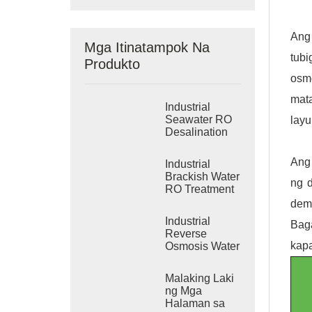
Ang
Mga Itinatampok Na
tub
Produkto
osmo
mat
Industrial
Seawater RO
layu
Desalination
Systems
Ang 
Industrial
Brackish Water
ng 
RO Treatment
Systems
dem
Industrial
Bag
Reverse
kap
Osmosis Water
Purification
System
Malaking Laki
ng Mga
Halaman sa