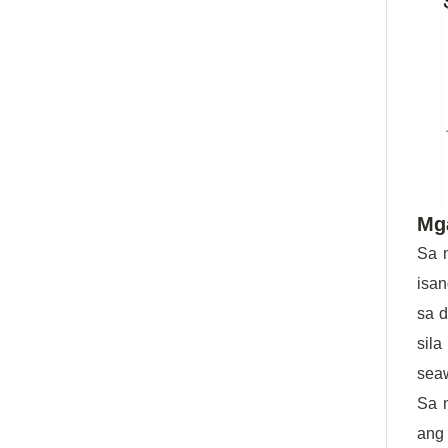
Mga
Sa 
isa
sa d
sil
seaw
Sa m
ang 