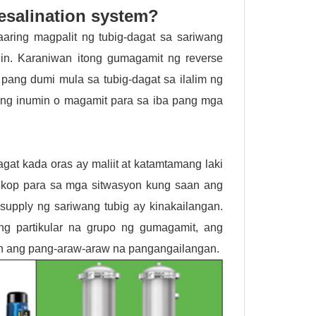
esalination system?
aring magpalit ng tubig-dagat sa sariwang
hin. Karaniwan itong gumagamit ng reverse
pang dumi mula sa tubig-dagat sa ilalim ng
ng inumin o magamit para sa iba pang mga
gat kada oras ay maliit at katamtamang laki
ngkop para sa mga sitwasyon kung saan ang
upply ng sariwang tubig ay kinakailangan.
ang partikular na grupo ng gumagamit, ang
an ang pang-araw-araw na pangangailangan.