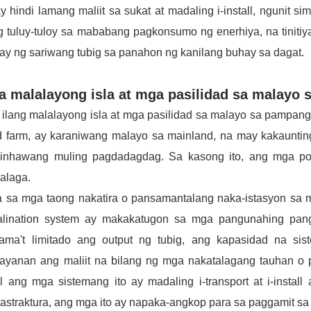
ay hindi lamang maliit sa sukat at madaling i-install, ngunit 
 tuluy-tuloy sa mababang pagkonsumo ng enerhiya, na tinitiy
ay ng sariwang tubig sa panahon ng kanilang buhay sa dagat.
a malalayong isla at mga pasilidad sa malayo
ilang malalayong isla at mga pasilidad sa malayo sa pampang, t
d farm, ay karaniwang malayo sa mainland, na may kakauntin
inhawang muling pagdadagdag. Sa kasong ito, ang mga porta
alaga.
 sa mga taong nakatira o pansamantalang naka-istasyon sa mg
alination system ay makakatugon sa mga pangunahing pang
ama't limitado ang output ng tubig, ang kapasidad na s
ayanan ang maliit na bilang ng mga nakatalagang tauhan o p
l ang mga sistemang ito ay madaling i-transport at i-instal
astraktura, ang mga ito ay napaka-angkop para sa paggamit sa