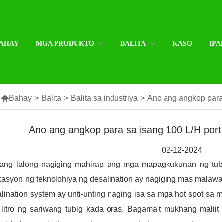
AHAY
MGA PRODUKTO
BALITA
KASO
IPA

Bahay
>
Balita
>
Balita sa industriya
>
Ano ang angkop para 
Ano ang angkop para sa isang 100 L/H port
02-12-2024
ang lalong nagiging mahirap ang mga mapagkukunan ng tub
kasyon ng teknolohiya ng desalination ay nagiging mas malaw
lination system ay unti-unting naging isa sa mga hot spot sa
 litro ng sariwang tubig kada oras. Bagama't mukhang malii