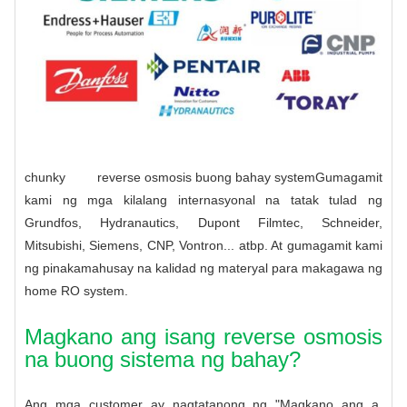
chunky
reverse osmosis buong bahay system
Gumagamit
kami ng mga kilalang internasyonal na tatak tulad ng
Grundfos, Hydranautics, Dupont Filmtec, Schneider,
Mitsubishi, Siemens, CNP, Vontron... atbp. At gumagamit kami
ng pinakamahusay na kalidad ng materyal para makagawa ng
home RO system.
Magkano ang isang reverse osmosis
na buong sistema ng bahay?
Ang mga customer ay nagtatanong ng "Magkano ang a