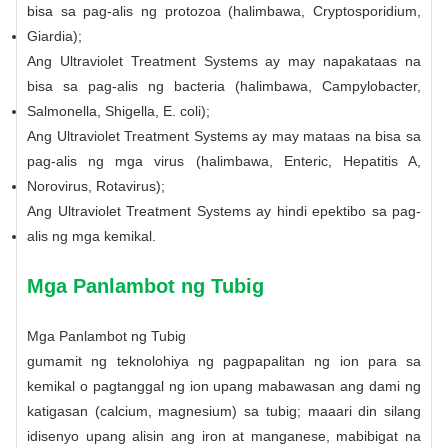
bisa sa pag-alis ng protozoa (halimbawa, Cryptosporidium,
Giardia);
Ang Ultraviolet Treatment Systems ay may napakataas na
bisa sa pag-alis ng bacteria (halimbawa, Campylobacter,
Salmonella, Shigella, E. coli);
Ang Ultraviolet Treatment Systems ay may mataas na bisa sa
pag-alis ng mga virus (halimbawa, Enteric, Hepatitis A,
Norovirus, Rotavirus);
Ang Ultraviolet Treatment Systems ay hindi epektibo sa pag-
alis ng mga kemikal.
Mga Panlambot ng Tubig
Mga Panlambot ng Tubig
gumamit ng teknolohiya ng pagpapalitan ng ion para sa
kemikal o pagtanggal ng ion upang mabawasan ang dami ng
katigasan (calcium, magnesium) sa tubig; maaari din silang
idisenyo upang alisin ang iron at manganese, mabibigat na