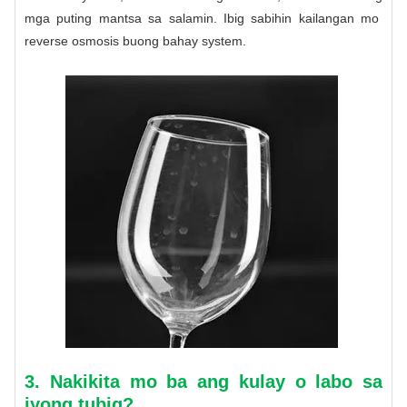
mga puting mantsa sa salamin. Ibig sabihin kailangan mo
reverse osmosis buong bahay system
.
3. Nakikita mo ba ang kulay o labo sa
iyong tubig?