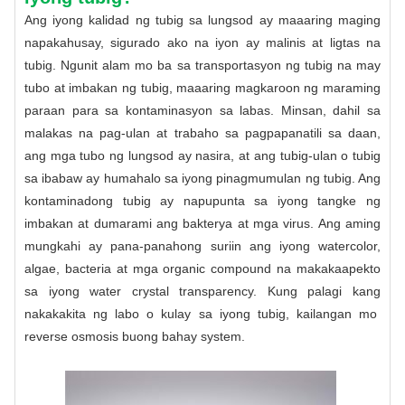
Ang iyong kalidad ng tubig sa lungsod ay maaaring maging
napakahusay, sigurado ako na iyon ay malinis at ligtas na
tubig. Ngunit alam mo ba sa transportasyon ng tubig na may
tubo at imbakan ng tubig, maaaring magkaroon ng maraming
paraan para sa kontaminasyon sa labas. Minsan, dahil sa
malakas na pag-ulan at trabaho sa pagpapanatili sa daan,
ang mga tubo ng lungsod ay nasira, at ang tubig-ulan o tubig
sa ibabaw ay humahalo sa iyong pinagmumulan ng tubig. Ang
kontaminadong tubig ay napupunta sa iyong tangke ng
imbakan at dumarami ang bakterya at mga virus. Ang aming
mungkahi ay pana-panahong suriin ang iyong watercolor,
algae, bacteria at mga organic compound na makakaapekto
sa iyong water crystal transparency. Kung palagi kang
nakakakita ng labo o kulay sa iyong tubig, kailangan mo
reverse osmosis buong bahay system
.