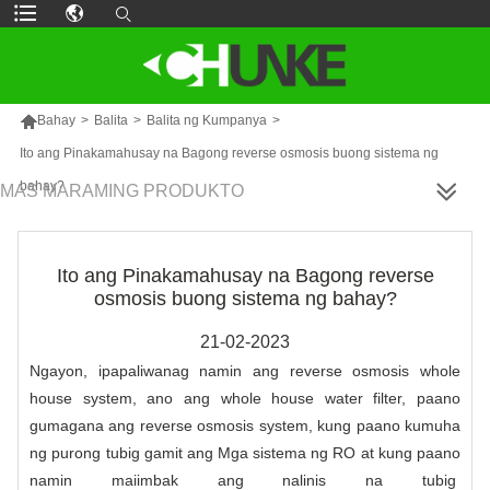

Bahay
>
Balita
>
Balita ng Kumpanya
>
Ito ang Pinakamahusay na Bagong reverse osmosis buong sistema ng
bahay?
MAS MARAMING PRODUKTO
Ito ang Pinakamahusay na Bagong reverse
osmosis buong sistema ng bahay?
21-02-2023
Ngayon, ipapaliwanag namin ang reverse osmosis whole
house system, ano ang whole house water filter, paano
gumagana ang reverse osmosis system, kung paano kumuha
ng purong tubig gamit ang
Mga sistema ng RO
at kung paano
namin maiimbak ang nalinis na tubig