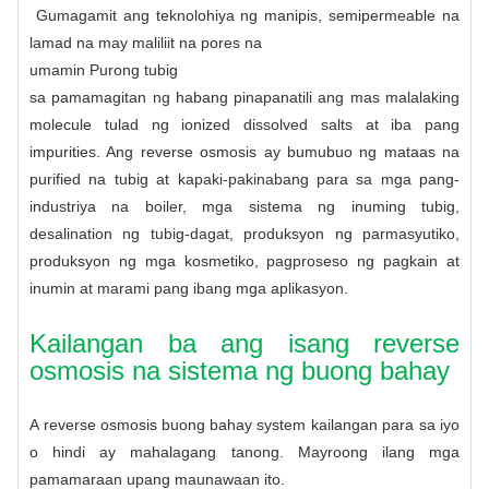
Gumagamit ang teknolohiya ng manipis, semipermeable na
lamad na may maliliit na pores na
umamin
Purong tubig
sa pamamagitan ng habang pinapanatili ang mas malalaking
molecule tulad ng ionized dissolved salts at iba pang
impurities. Ang reverse osmosis ay bumubuo ng mataas na
purified na tubig at kapaki-pakinabang para sa mga pang-
industriya na boiler, mga sistema ng inuming tubig,
desalination ng tubig-dagat, produksyon ng parmasyutiko,
produksyon ng mga kosmetiko, pagproseso ng pagkain at
inumin at marami pang ibang mga aplikasyon.
Kailangan ba ang isang reverse
osmosis na sistema ng buong bahay
A
reverse osmosis buong bahay system
kailangan para sa iyo
o hindi ay mahalagang tanong. Mayroong ilang mga
pamamaraan upang maunawaan ito.