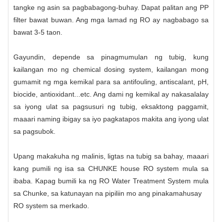
tangke ng asin sa pagbabagong-buhay. Dapat palitan ang PP
filter bawat buwan. Ang mga lamad ng RO ay nagbabago sa
bawat 3-5 taon.
Gayundin, depende sa pinagmumulan ng tubig, kung
kailangan mo ng chemical dosing system, kailangan mong
gumamit ng mga kemikal para sa antifouling, antiscalant, pH,
biocide, antioxidant...etc. Ang dami ng kemikal ay nakasalalay
sa iyong ulat sa pagsusuri ng tubig, eksaktong paggamit,
maaari naming ibigay sa iyo pagkatapos makita ang iyong ulat
sa pagsubok.
Upang makakuha ng malinis, ligtas na tubig sa bahay, maaari
kang pumili ng isa sa CHUNKE house RO system mula sa
ibaba. Kapag bumili ka ng RO Water Treatment System mula
sa Chunke, sa katunayan na pipiliin mo ang pinakamahusay
RO system sa merkado
.