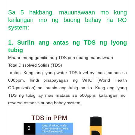
Sa 5 hakbang, mauunawaan mo kung
kailangan mo ng buong bahay na RO
system:
1. Suriin ang antas ng TDS ng iyong
tubig
Maaari mong gamitin ang TDS pen upang maunawaan
Total Dissolved Solids (TDS)
antas. Kung ang iyong water TDS level ay mas mataas sa
600ppm, hindi pinapayagan ng WHO (World Health
ORganization) na inumin ang tubig na ito. Kung ang iyong
TDS ng tubig ay mas mataas sa 600ppm, kailangan mo
reverse osmosis buong bahay system
.