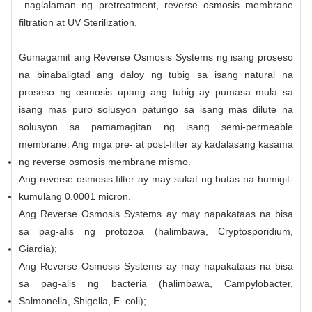
naglalaman ng pretreatment, reverse osmosis membrane
filtration at UV Sterilization.
Gumagamit ang Reverse Osmosis Systems ng isang proseso
na binabaligtad ang daloy ng tubig sa isang natural na
proseso ng osmosis upang ang tubig ay pumasa mula sa
isang mas puro solusyon patungo sa isang mas dilute na
solusyon sa pamamagitan ng isang semi-permeable
membrane. Ang mga pre- at post-filter ay kadalasang kasama
ng reverse osmosis membrane mismo.
Ang reverse osmosis filter ay may sukat ng butas na humigit-
kumulang 0.0001 micron.
Ang Reverse Osmosis Systems ay may napakataas na bisa
sa pag-alis ng protozoa (halimbawa, Cryptosporidium,
Giardia);
Ang Reverse Osmosis Systems ay may napakataas na bisa
sa pag-alis ng bacteria (halimbawa, Campylobacter,
Salmonella, Shigella, E. coli);