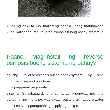
Tulad ng nakikita mo, maraming babala upang maunawaan
kung kailangan mo
reverse osmosis buong bahay system
o
hindi.
Paano Mag-install ng reverse
osmosis buong sistema ng bahay?
chunky
reverse osmosis buong bahay system
ay skid
mounted plug and play type
tubig
paggamot
pagsasala
sistema. Samakatuwid, una sa lahat, ikinonekta mo ang
pangunahing inlet pipe, wastewater out to drain, at pure water
outlet sa iyong pangunahing supply ng tubig o