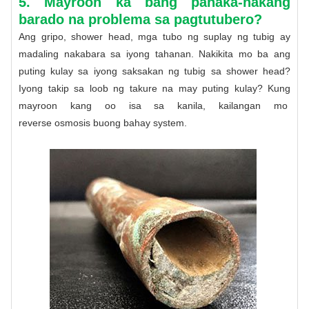
5. Mayroon ka bang panaka-nakang
barado na problema sa pagtutubero?
Ang gripo, shower head, mga tubo ng suplay ng tubig ay
madaling nakabara sa iyong tahanan. Nakikita mo ba ang
puting kulay sa iyong saksakan ng tubig sa shower head?
Iyong takip sa loob ng takure na may puting kulay? Kung
mayroon kang oo isa sa kanila, kailangan mo
reverse osmosis buong bahay system
.