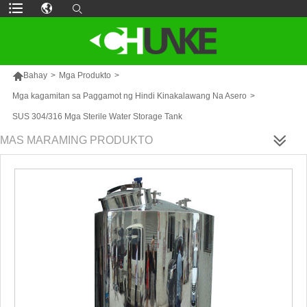

Bahay
>
Mga Produkto
>
Mga kagamitan sa Paggamot ng Hindi Kinakalawang Na Asero
>
SUS 304/316 Mga Sterile Water Storage Tank
MAS MARAMING PRODUKTO