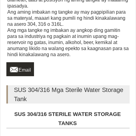
ipasadya.
Ang aming imbakan ng tangke ay may pagpipilian para
sa materyal, maaari kang pumili ng hindi kinakalawang
na asero 304, 316 o 316L.
Ang mga tangke ng imbakan ay angkop ding gamitin
para sa industriya ng pagkain at inumin upang mag-
reservoir ng gatas, inumin, alkohol, beer, kemikal at
anumang likido na walang epekto sa kaagnasan para sa
hindi kinakalawang na asero.

Email
SUS 304/316 Mga Sterile Water Storage
Tank
SUS 304/316 STERILE WATER STORAGE
TANKS