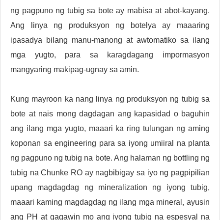
ng pagpuno ng tubig sa bote ay mabisa at abot-kayang.
Ang linya ng produksyon ng botelya ay maaaring
ipasadya bilang manu-manong at awtomatiko sa ilang
mga yugto, para sa karagdagang impormasyon
mangyaring makipag-ugnay sa amin.
Kung mayroon ka nang linya ng produksyon ng tubig sa
bote at nais mong dagdagan ang kapasidad o baguhin
ang ilang mga yugto, maaari ka ring tulungan ng aming
koponan sa engineering para sa iyong umiiral na planta
ng pagpuno ng tubig na bote. Ang halaman ng bottling ng
tubig na Chunke RO ay nagbibigay sa iyo ng pagpipilian
upang magdagdag ng mineralization ng iyong tubig,
maaari kaming magdagdag ng ilang mga mineral, ayusin
ang PH at gagawin mo ang iyong tubig na espesyal na