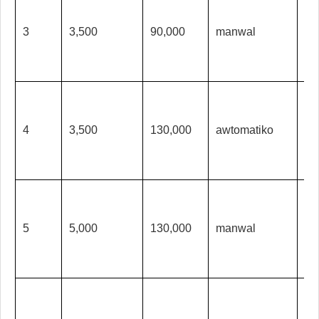
3
3,500
90,000
manwal
ma
4
3,500
130,000
awtomatiko
aw
5
5,000
130,000
manwal
ma