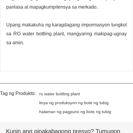
panlasa at mapagkumpitensya sa merkado.
Upang makakuha ng karagdagang impormasyon tungkol
sa RO water bottling plant, mangyaring makipag-ugnay
sa amin.
Tag ng Produkto:
ro water bottling plant
linya ng produksyon ng bote ng tubig
halaman ng pagpuno ng bote ng tubig
Kunin ang pinakabagong presyo? Tumugon