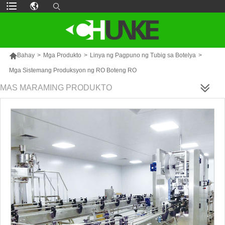

Bahay
>
Mga Produkto
>
Linya ng Pagpuno ng Tubig sa Botelya
>
Mga Sistemang Produksyon ng RO Boteng RO
MAS MARAMING PRODUKTO