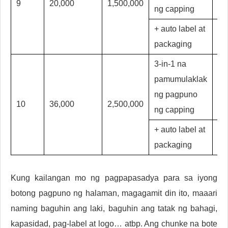
9
20,000
1,500,000
ng capping
+ auto label at
packaging
3-in-1 na
pamumulaklak
ng pagpuno
10
36,000
2,500,000
ng capping
+ auto label at
packaging
Kung kailangan mo ng pagpapasadya para sa iyong
botong pagpuno ng halaman, magagamit din ito, maaari
naming baguhin ang laki, baguhin ang tatak ng bahagi,
kapasidad, pag-label at logo… atbp. Ang chunke na bote