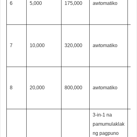
6
5,000
175,000
awtomatiko
aw
7
10,000
320,000
awtomatiko
aw
8
20,000
800,000
awtomatiko
aw
3-in-1 na
pamumulaklak
ng pagpuno