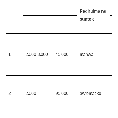
Wa
la
Paghulma ng
suntok
pa
ng
1
2,000-3,000
45,000
manwal
ma
2
2,000
95,000
awtomatiko
aw