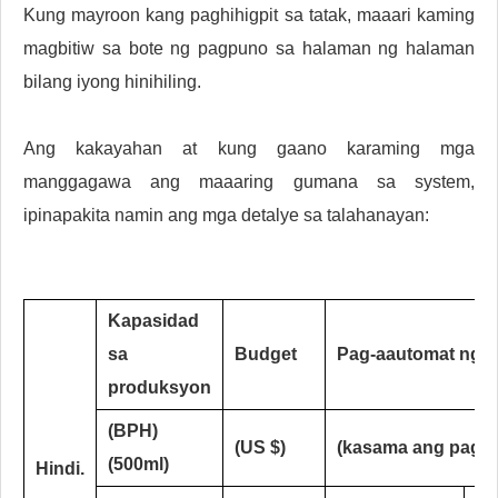
Kung mayroon kang paghihigpit sa tatak, maaari kaming
magbitiw sa bote ng pagpuno sa halaman ng halaman
bilang iyong hinihiling.
Ang kakayahan at kung gaano karaming mga
manggagawa ang maaaring gumana sa system,
ipinapakita namin ang mga detalye sa talahanayan:
Kapasidad
sa
Budget
Pag-aautomat ng k
produksyon
(BPH)
(US $)
(kasama ang pagga
(500ml)
Hindi.