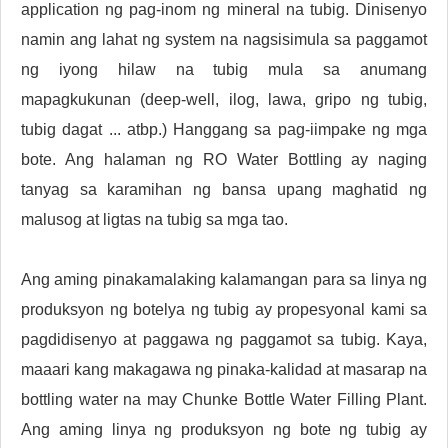
application ng pag-inom ng mineral na tubig. Dinisenyo
namin ang lahat ng system na nagsisimula sa paggamot
ng iyong hilaw na tubig mula sa anumang
mapagkukunan (deep-well, ilog, lawa, gripo ng tubig,
tubig dagat ... atbp.) Hanggang sa pag-iimpake ng mga
bote. Ang halaman ng RO Water Bottling ay naging
tanyag sa karamihan ng bansa upang maghatid ng
malusog at ligtas na tubig sa mga tao.
Ang aming pinakamalaking kalamangan para sa linya ng
produksyon ng botelya ng tubig ay propesyonal kami sa
pagdidisenyo at paggawa ng paggamot sa tubig. Kaya,
maaari kang makagawa ng pinaka-kalidad at masarap na
bottling water na may Chunke Bottle Water Filling Plant.
Ang aming linya ng produksyon ng bote ng tubig ay