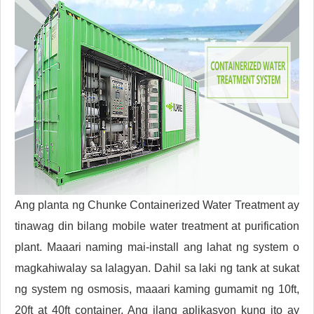
Ang planta ng Chunke Containerized Water Treatment ay
tinawag din bilang mobile water treatment at purification
plant. Maaari naming mai-install ang lahat ng system o
magkahiwalay sa lalagyan. Dahil sa laki ng tank at sukat
ng system ng osmosis, maaari kaming gumamit ng 10ft,
20ft at 40ft container. Ang ilang aplikasyon kung ito ay