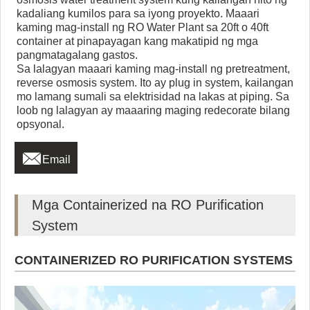
kadaliang kumilos para sa iyong proyekto. Maaari
kaming mag-install ng RO Water Plant sa 20ft o 40ft
container at pinapayagan kang makatipid ng mga
pangmatagalang gastos.
Sa lalagyan maaari kaming mag-install ng pretreatment,
reverse osmosis system. Ito ay plug in system, kailangan
mo lamang sumali sa elektrisidad na lakas at piping. Sa
loob ng lalagyan ay maaaring maging redecorate bilang
opsyonal.

Email
Mga Containerized na RO Purification
System
CONTAINERIZED RO PURIFICATION SYSTEMS