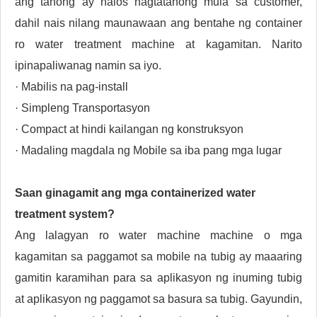
ang tanong ay halos nagtatanong mula sa customer,
dahil nais nilang maunawaan ang bentahe ng container
ro water treatment machine at kagamitan. Narito
ipinapaliwanag namin sa iyo.
· Mabilis na pag-install
· Simpleng Transportasyon
· Compact at hindi kailangan ng konstruksyon
· Madaling magdala ng Mobile sa iba pang mga lugar
Saan ginagamit ang mga containerized water
treatment system?
Ang lalagyan ro water machine machine o mga
kagamitan sa paggamot sa mobile na tubig ay maaaring
gamitin karamihan para sa aplikasyon ng inuming tubig
at aplikasyon ng paggamot sa basura sa tubig. Gayundin,