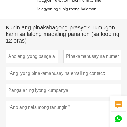
lalagyan ro water machine machine
lalagyan ng tubig roong halaman
Kunin ang pinakabagong presyo? Tumugon
kami sa lalong madaling panahon (sa loob ng
12 oras)

