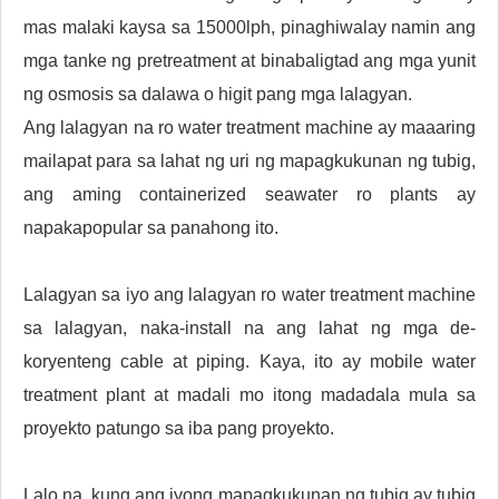
mas malaki kaysa sa 15000lph, pinaghiwalay namin ang
mga tanke ng pretreatment at binabaligtad ang mga yunit
ng osmosis sa dalawa o higit pang mga lalagyan.
Ang lalagyan na ro water treatment machine ay maaaring
mailapat para sa lahat ng uri ng mapagkukunan ng tubig,
ang aming containerized seawater ro plants ay
napakapopular sa panahong ito.
Lalagyan sa iyo ang lalagyan ro water treatment machine
sa lalagyan, naka-install na ang lahat ng mga de-
koryenteng cable at piping. Kaya, ito ay mobile water
treatment plant at madali mo itong madadala mula sa
proyekto patungo sa iba pang proyekto.
Lalo na, kung ang iyong mapagkukunan ng tubig ay tubig