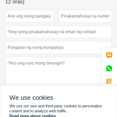
12 oras)



We use cookies
We use our own and third-party cookies to personalize
Patakaran sa privacy
Ipasa
content and to analyze web traffic.
Read more about cookies