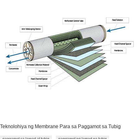
Teknolohiya ng Membrane Para sa Paggamot sa Tubig
paggamot sa lamad at tubig
paggamot ng lamad na tubig