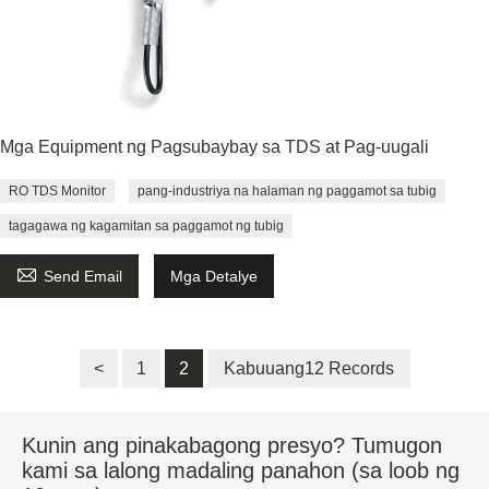
Mga Equipment ng Pagsubaybay sa TDS at Pag-uugali
RO TDS Monitor
pang-industriya na halaman ng paggamot sa tubig
tagagawa ng kagamitan sa paggamot ng tubig

Send Email
Mga Detalye
<
1
2
Kabuuang12 Records
Kunin ang pinakabagong presyo? Tumugon
kami sa lalong madaling panahon (sa loob ng