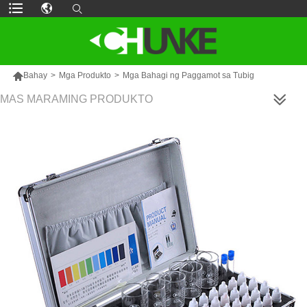

Bahay
>
Mga Produkto
>
Mga Bahagi ng Paggamot sa Tubig
MAS MARAMING PRODUKTO