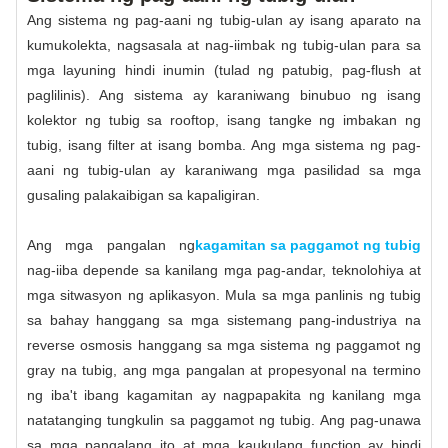
Ang sistema ng pag-aani ng tubig-ulan ay isang aparato na
kumukolekta, nagsasala at nag-iimbak ng tubig-ulan para sa
mga layuning hindi inumin (tulad ng patubig, pag-flush at
paglilinis). Ang sistema ay karaniwang binubuo ng isang
kolektor ng tubig sa rooftop, isang tangke ng imbakan ng
tubig, isang filter at isang bomba. Ang mga sistema ng pag-
aani ng tubig-ulan ay karaniwang mga pasilidad sa mga
gusaling palakaibigan sa kapaligiran.
Ang mga pangalan ng
kagamitan sa paggamot ng tubig
nag-iiba depende sa kanilang mga pag-andar, teknolohiya at
mga sitwasyon ng aplikasyon. Mula sa mga panlinis ng tubig
sa bahay hanggang sa mga sistemang pang-industriya na
reverse osmosis hanggang sa mga sistema ng paggamot ng
gray na tubig, ang mga pangalan at propesyonal na termino
ng iba't ibang kagamitan ay nagpapakita ng kanilang mga
natatanging tungkulin sa paggamot ng tubig. Ang pag-unawa
sa mga pangalang ito at mga kaukulang function ay hindi