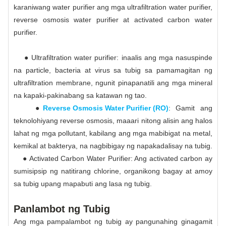
karaniwang water purifier ang mga ultrafiltration water purifier,
reverse osmosis water purifier at activated carbon water
purifier.
● Ultrafiltration water purifier: inaalis ang mga nasuspinde
na particle, bacteria at virus sa tubig sa pamamagitan ng
ultrafiltration membrane, ngunit pinapanatili ang mga mineral
na kapaki-pakinabang sa katawan ng tao.
●
Reverse Osmosis Water Purifier (RO)
: Gamit ang
teknolohiyang reverse osmosis, maaari nitong alisin ang halos
lahat ng mga pollutant, kabilang ang mga mabibigat na metal,
kemikal at bakterya, na nagbibigay ng napakadalisay na tubig.
● Activated Carbon Water Purifier: Ang activated carbon ay
sumisipsip ng natitirang chlorine, organikong bagay at amoy
sa tubig upang mapabuti ang lasa ng tubig.
Panlambot ng Tubig
Ang mga pampalambot ng tubig ay pangunahing ginagamit