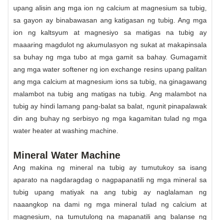
upang alisin ang mga ion ng calcium at magnesium sa tubig,
sa gayon ay binabawasan ang katigasan ng tubig. Ang mga
ion ng kaltsyum at magnesiyo sa matigas na tubig ay
maaaring magdulot ng akumulasyon ng sukat at makapinsala
sa buhay ng mga tubo at mga gamit sa bahay. Gumagamit
ang mga water softener ng ion exchange resins upang palitan
ang mga calcium at magnesium ions sa tubig, na ginagawang
malambot na tubig ang matigas na tubig. Ang malambot na
tubig ay hindi lamang pang-balat sa balat, ngunit pinapalawak
din ang buhay ng serbisyo ng mga kagamitan tulad ng mga
water heater at washing machine.
Mineral Water Machine
Ang makina ng mineral na tubig ay tumutukoy sa isang
aparato na nagdaragdag o nagpapanatili ng mga mineral sa
tubig upang matiyak na ang tubig ay naglalaman ng
naaangkop na dami ng mga mineral tulad ng calcium at
magnesium, na tumutulong na mapanatili ang balanse ng