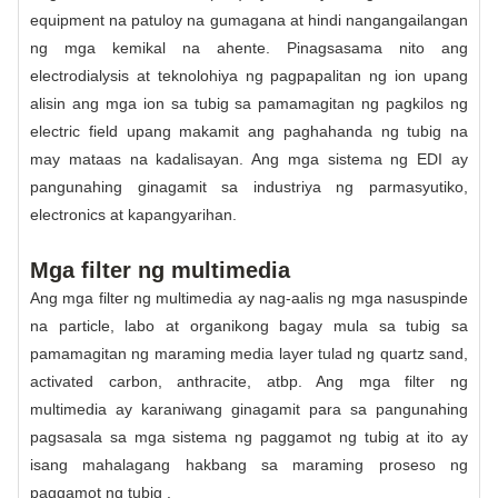
equipment na patuloy na gumagana at hindi nangangailangan
ng mga kemikal na ahente. Pinagsasama nito ang
electrodialysis at teknolohiya ng pagpapalitan ng ion upang
alisin ang mga ion sa tubig sa pamamagitan ng pagkilos ng
electric field upang makamit ang paghahanda ng tubig na
may mataas na kadalisayan. Ang mga sistema ng EDI ay
pangunahing ginagamit sa industriya ng parmasyutiko,
electronics at kapangyarihan.
Mga filter ng multimedia
Ang mga filter ng multimedia ay nag-aalis ng mga nasuspinde
na particle, labo at organikong bagay mula sa tubig sa
pamamagitan ng maraming media layer tulad ng quartz sand,
activated carbon, anthracite, atbp. Ang mga filter ng
multimedia ay karaniwang ginagamit para sa pangunahing
pagsasala sa mga sistema ng paggamot ng tubig at ito ay
isang mahalagang hakbang sa maraming proseso ng
paggamot ng tubig .