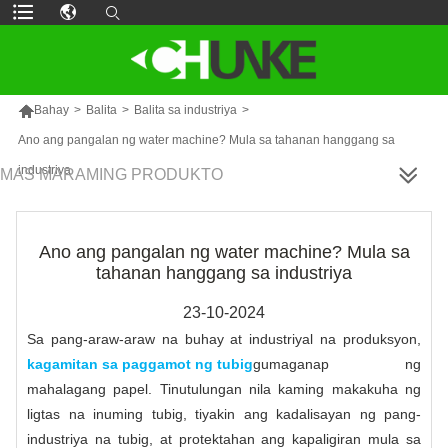

Bahay
>
Balita
>
Balita sa industriya
>
Ano ang pangalan ng water machine? Mula sa tahanan hanggang sa
industriya
MAS MARAMING PRODUKTO
Ano ang pangalan ng water machine? Mula sa
tahanan hanggang sa industriya
23-10-2024
Sa pang-araw-araw na buhay at industriyal na produksyon,
kagamitan sa paggamot ng tubig
gumaganap ng
mahalagang papel. Tinutulungan nila kaming makakuha ng
ligtas na inuming tubig, tiyakin ang kadalisayan ng pang-
industriya na tubig, at protektahan ang kapaligiran mula sa