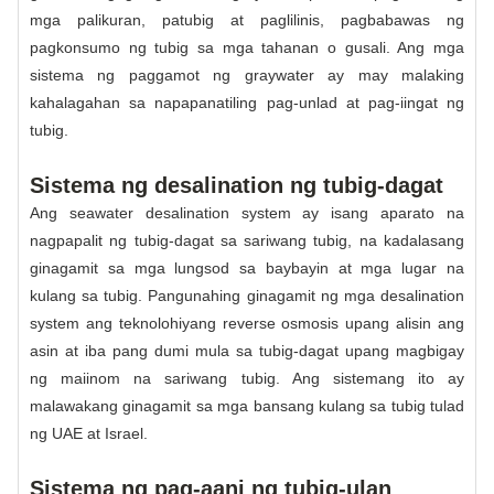
mga palikuran, patubig at paglilinis, pagbabawas ng
pagkonsumo ng tubig sa mga tahanan o gusali. Ang mga
sistema ng paggamot ng graywater ay may malaking
kahalagahan sa napapanatiling pag-unlad at pag-iingat ng
tubig.
Sistema ng desalination ng tubig-dagat
Ang seawater desalination system ay isang aparato na
nagpapalit ng tubig-dagat sa sariwang tubig, na kadalasang
ginagamit sa mga lungsod sa baybayin at mga lugar na
kulang sa tubig. Pangunahing ginagamit ng mga desalination
system ang teknolohiyang reverse osmosis upang alisin ang
asin at iba pang dumi mula sa tubig-dagat upang magbigay
ng maiinom na sariwang tubig. Ang sistemang ito ay
malawakang ginagamit sa mga bansang kulang sa tubig tulad
ng UAE at Israel.
Sistema ng pag-aani ng tubig-ulan