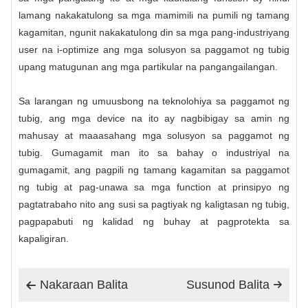
lamang nakakatulong sa mga mamimili na pumili ng tamang
kagamitan, ngunit nakakatulong din sa mga pang-industriyang
user na i-optimize ang mga solusyon sa paggamot ng tubig
upang matugunan ang mga partikular na pangangailangan.
Sa larangan ng umuusbong na teknolohiya sa paggamot ng
tubig, ang mga device na ito ay nagbibigay sa amin ng
mahusay at maaasahang mga solusyon sa paggamot ng
tubig. Gumagamit man ito sa bahay o industriyal na
gumagamit, ang pagpili ng tamang kagamitan sa paggamot
ng tubig at pag-unawa sa mga function at prinsipyo ng
pagtatrabaho nito ang susi sa pagtiyak ng kaligtasan ng tubig,
pagpapabuti ng kalidad ng buhay at pagprotekta sa
kapaligiran.
Nakaraan Balita
Susunod Balita

