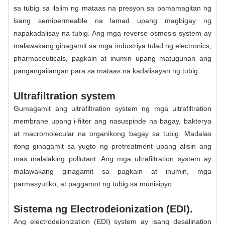
sa tubig sa ilalim ng mataas na presyon sa pamamagitan ng
isang semipermeable na lamad upang magbigay ng
napakadalisay na tubig. Ang mga reverse osmosis system ay
malawakang ginagamit sa mga industriya tulad ng electronics,
pharmaceuticals, pagkain at inumin upang matugunan ang
pangangailangan para sa mataas na kadalisayan ng tubig.
Ultrafiltration system
Gumagamit ang ultrafiltration system ng mga ultrafiltration
membrane upang i-filter ang nasuspinde na bagay, bakterya
at macromolecular na organikong bagay sa tubig. Madalas
itong ginagamit sa yugto ng pretreatment upang alisin ang
mas malalaking pollutant. Ang mga ultrafiltration system ay
malawakang ginagamit sa pagkain at inumin, mga
parmasyutiko, at paggamot ng tubig sa munisipyo.
Sistema ng Electrodeionization (EDI).
Ang electrodeionization (EDI) system ay isang desalination