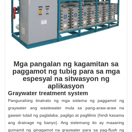
Mga pangalan ng kagamitan sa
paggamot ng tubig para sa mga
espesyal na sitwasyon ng
aplikasyon
Graywater treatment system
Pangunahing tinatrato ng mga sistema ng paggamot ng
graywater ang wastewater mula sa pang-araw-araw na
gawain tulad ng paglalaba, pagligo at paglilinis (hindi kasama
ang drainage ng banyo). Ang sistemang ito ay maaaring
gumamit ng ginagamot na graywater para sa pag-flush ng