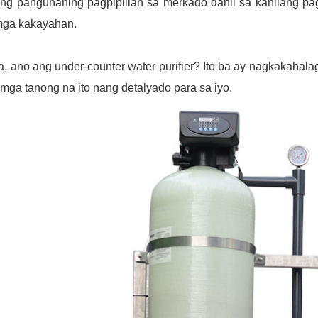
ing pangunahing pagpipilian sa merkado dahil sa kanilang pa
mga kakayahan.
, ano ang under-counter water purifier? Ito ba ay nagkakahalag
mga tanong na ito nang detalyado para sa iyo.