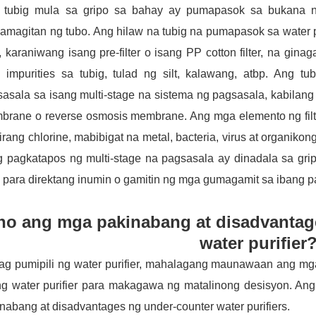
 tubig mula sa gripo sa bahay ay pumapasok sa bukana ng 
amagitan ng tubo. Ang hilaw na tubig na pumapasok sa water 
er, karaniwang isang pre-filter o isang PP cotton filter, na gin
 impurities sa tubig, tulad ng silt, kalawang, atbp. Ang 
asala sa isang multi-stage na sistema ng pagsasala, kabilang ang
rane o reverse osmosis membrane. Ang mga elemento ng filter
tirang chlorine, mabibigat na metal, bacteria, virus at organiko
g pagkatapos ng multi-stage na pagsasala ay dinadala sa gri
 para direktang inumin o gamitin ng mga gumagamit sa ibang 
no ang mga pakinabang at disadvantag
water purifier
g pumipili ng water purifier, mahalagang maunawaan ang mga
 ng water purifier para makagawa ng matalinong desisyon. 
nabang at disadvantages ng under-counter water purifiers.