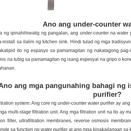
Ano ang under-counter wat
 ng ipinahihiwatig ng pangalan, ang under-counter na water pu
-install sa ilalim ng kitchen sink. Hindi tulad ng mga tradisyu
katipid ito ng espasyo sa pamamagitan ng nakatagong pag-ins
nis na tubig sa pamamagitan ng isang espesyal na gripo o kone
ahanan.
Ano ang mga pangunahing bahagi ng i
purifier?
ltration system: Ang core ng under-counter water purifier ay ang
ga multi-stage filtration unit. Ang mga filtration unit na ito ay 
on filter, ultrafiltration membranes, reverse osmosis membran
nde sa function ng water purifier at ang mga kinakailangan sa k