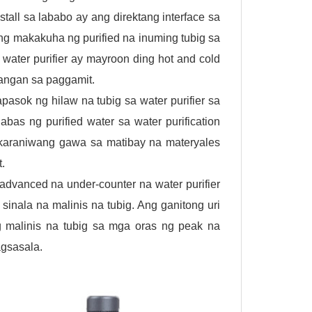
nstall sa lababo ay ang direktang interface sa
kang makakuha ng purified na inuming tubig sa
water purifier ay mayroon ding hot and cold
langan sa paggamit.
pasok ng hilaw na tubig sa water purifier sa
as ng purified water sa water purification
 karaniwang gawa sa matibay na materyales
.
advanced na under-counter na water purifier
inala na malinis na tubig. Ang ganitong uri
g malinis na tubig sa mga oras ng peak na
gsasala.