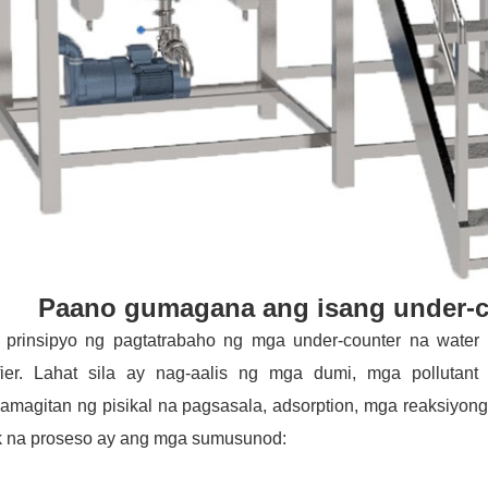
Paano gumagana ang isang under-co
 prinsipyo ng pagtatrabaho ng mga under-counter na water 
ifier. Lahat sila ay nag-aalis ng mga dumi, mga pollutan
amagitan ng pisikal na pagsasala, adsorption, mga reaksiyon
ak na proseso ay ang mga sumusunod: