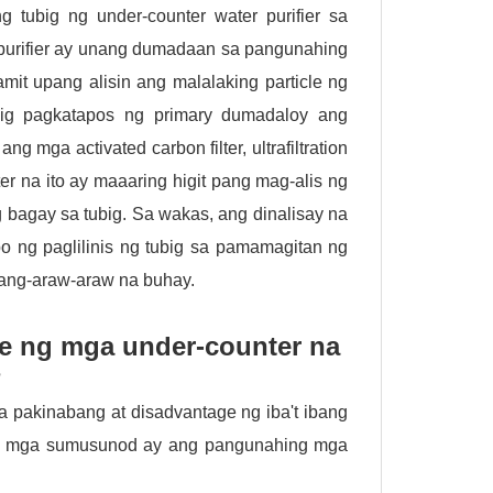
tubig ng under-counter water purifier sa
purifier ay unang dumadaan sa pangunahing
agamit upang alisin ang malalaking particle ng
tubig pagkatapos ng primary dumadaloy ang
 mga activated carbon filter, ultrafiltration
 na ito ay maaaring higit pang mag-alis ng
ng bagay sa tubig. Sa wakas, ang dinalisay na
po ng paglilinis ng tubig sa pamamagitan ng
pang-araw-araw na buhay.
e ng mga under-counter na
?
 pakinabang at disadvantage ng iba't ibang
Ang mga sumusunod ay ang pangunahing mga