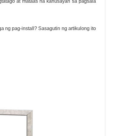
gtatago at mataas na kahusayan sa pagsala
a ng pag-install? Sasagutin ng artikulong ito