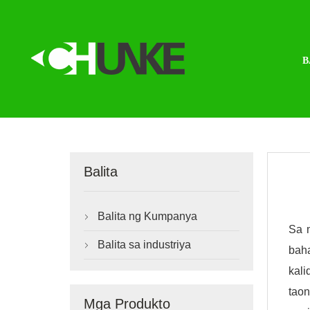
B
Balita
Balita ng Kumpanya

Sa m
Balita sa industriya

bah
kali
tao
Mga Produkto