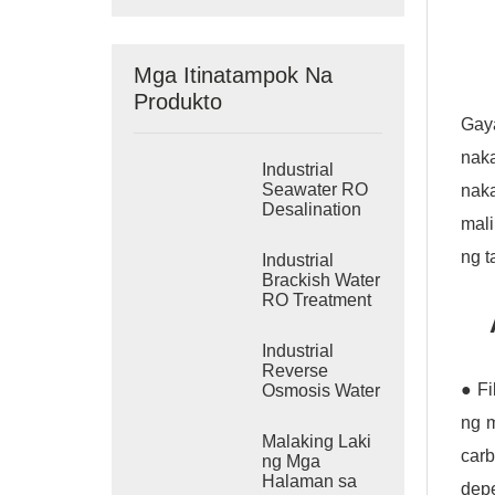
Mga Itinatampok Na
Produkto
Gaya
naka
Industrial
Seawater RO
naka
Desalination
mali
Systems
ng t
Industrial
Brackish Water
RO Treatment
Systems
Industrial
Reverse
● Fi
Osmosis Water
Purification
ng m
System
Malaking Laki
carb
ng Mga
Halaman sa
depe