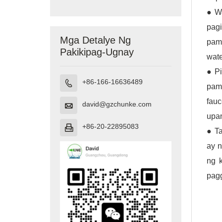
Paglilinis ng
Tubig
● Wa
pagi
Mga Detalye Ng
pama
Pakikipag-Ugnay
wate
● Pi
+86-166-16636489

pama
fau
david@gzchunke.com

upan
+86-20-22895083

● Ta
ay n
ng 
pag