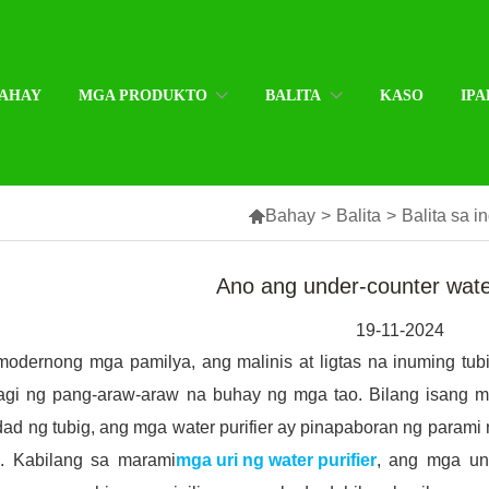
AHAY
MGA PRODUKTO
BALITA
KASO
IPA

Bahay
>
Balita
>
Balita sa i
Ano ang under-counter water
19-11-2024
odernong mga pamilya, ang malinis at ligtas na inuming tub
agi ng pang-araw-araw na buhay ng mga tao. Bilang isang m
dad ng tubig, ang mga water purifier ay pinapaboran ng param
n. Kabilang sa marami
mga uri ng water purifier
, ang mga und