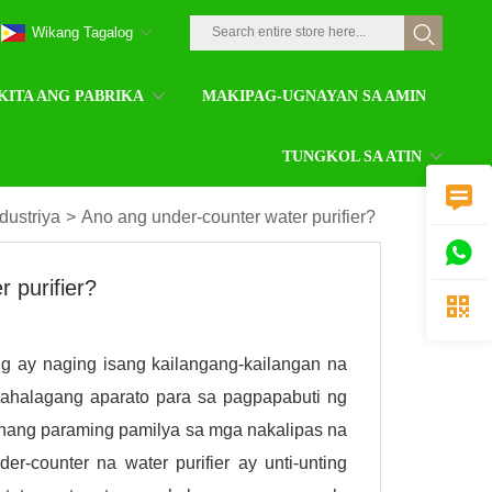
Wikang Tagalog
KITA ANG PABRIKA
MAKIPAG-UGNAYAN SA AMIN
TUNGKOL SA ATIN

ndustriya
>
Ano ang under-counter water purifier?

 purifier?

ig ay naging isang kailangang-kailangan na
ahalagang aparato para sa pagpapabuti ng
i nang paraming pamilya sa mga nakalipas na
er-counter na water purifier ay unti-unting