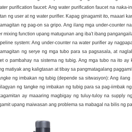
ter purification faucet: Ang water purification faucet na naka-i
tan ng user at ng water purifier. Kapag ginagamit ito, maaari 
magitan ng pag-on sa gripo. Ang ilang mga under-counter na 
r mixing function upang matugunan ang iba't ibang pangangai
peline system: Ang under-counter na water purifier ay nagpapa
magitan ng serye ng mga tubo para sa pagsasala, at naglalab
cet o pambahay na sistema ng tubig. Ang mga tubo na ito ay
g matiyak ang kaligtasan at tibay sa pangmatagalang paggamit
ngke ng imbakan ng tubig (depende sa sitwasyon): Ang ilang 
ilagyan ng tangke ng imbakan ng tubig para sa pag-iimbak ng s
kagamitan ay maaaring magbigay ng tuluy-tuloy na supply n
gamit upang maiwasan ang problema sa mabagal na bilis ng pa