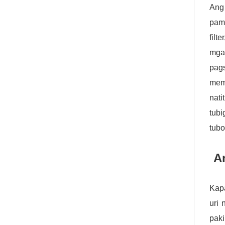
Ang
pam
filt
mga
pags
memb
nati
tubi
tubo
A
Kapa
uri
paki