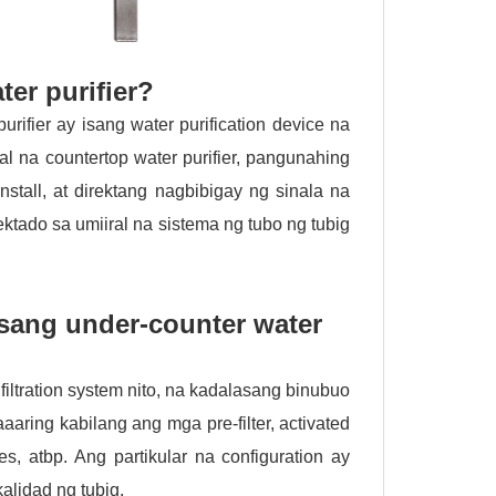
er purifier?
rifier ay isang water purification device na
nal na countertop water purifier, pangunahing
tall, at direktang nagbibigay ng sinala na
ktado sa umiiral na sistema ng tubo ng tubig
sang under-counter water
 filtration system nito, na kadalasang binubuo
maaaring kabilang ang mga pre-filter, activated
es, atbp. Ang partikular na configuration ay
alidad ng tubig.