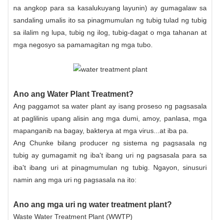
na angkop para sa kasalukuyang layunin) ay gumagalaw sa
sandaling umalis ito sa pinagmumulan ng tubig tulad ng tubig
sa ilalim ng lupa, tubig ng ilog, tubig-dagat o mga tahanan at
mga negosyo sa pamamagitan ng mga tubo.
Ano ang Water Plant Treatment?
Ang paggamot sa water plant ay isang proseso ng pagsasala
at paglilinis upang alisin ang mga dumi, amoy, panlasa, mga
mapanganib na bagay, bakterya at mga virus...at iba pa.
Ang Chunke bilang producer ng sistema ng pagsasala ng
tubig ay gumagamit ng iba't ibang uri ng pagsasala para sa
iba't ibang uri at pinagmumulan ng tubig. Ngayon, sinusuri
namin ang mga uri ng pagsasala na ito:
Ano ang mga uri ng water treatment plant?
Waste Water Treatment Plant (WWTP)