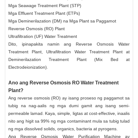
Mga Seawage Treatment Plant (STP)
Mga Effluent Treatment Plant (ETPs)
Mga Deminerilazation (DM) na Mga Plant sa Paggamot
Reverse Osmosis (RO) Plant
Ultrafiltration (UF) Water Treatment
Dito, ipinapakita namin ang Reverse Osmosis Water
Treatment Plant, Ultrafiltration Water Treatment Plant at
Deminerilazation Treatment Plant (Mix Bed at
Electrodeionization).
Ano ang Reverse Osmosis RO Water Treatment
Plant?
Ang reverse osmosis (RO) ay isang proseso ng paggamot sa
tubig na nag-aalis ng mga dumi gamit ang isang semi-
permeable
lamad
. Kaya, simple, ligtas at cost-effective, inaalis
nito ang higit sa 99% ng mga contaminant mula sa tubig tulad
ng mga dissolved solids, organics, bacteria at pyrogens.
Ang Reverse Osmosis Water Purification Machine ay