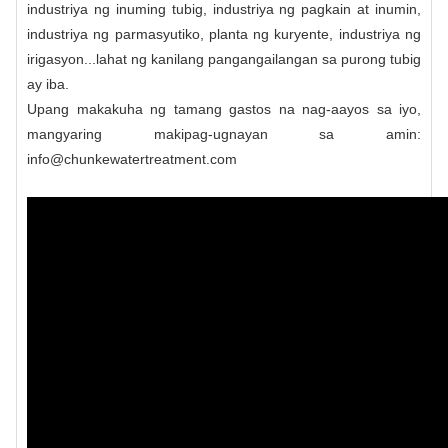
industriya ng inuming tubig, industriya ng pagkain at inumin,
industriya ng parmasyutiko, planta ng kuryente, industriya ng
irigasyon...lahat ng kanilang pangangailangan sa purong tubig
ay iba.
Upang makakuha ng tamang gastos na nag-aayos sa iyo,
mangyaring makipag-ugnayan sa amin:
info@chunkewatertreatment.com