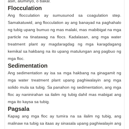
asin, aluminyo, o bakal.
Flocculation
Ang flocculation ay sumusunod sa coagulation step.
Samakatuwid, ang flocculation ay ang banayad na paghahalo
ng tubig upang bumuo ng mas malaki, mas mabibigat na mga
particle na tinatawag na flocs. Kadalasan, ang mga water
treatment plant ay magdaragdag ng mga karagdagang
kemikal sa hakbang na ito upang matulungan ang pagbuo ng
mga floc.
Sedimentation
Ang sedimentation ay isa sa mga hakbang na ginagamit ng
mga water treatment plant upang paghiwalayin ang mga
solido mula sa tubig. Sa panahon ng sedimentation, ang mga
floc ay naninirahan sa ilalim ng tubig dahil mas mabigat ang
mga ito kaysa sa tubig.
Pagsala
Kapag ang mga floc ay tumira na sa ilalim ng tubig, ang
malinaw na tubig sa itaas ay sinasala upang paghiwalayin ang