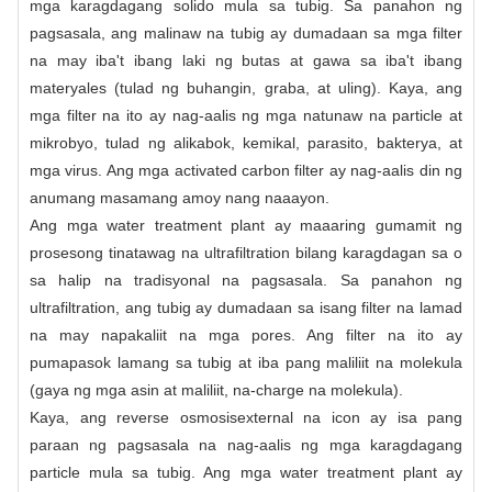
mga karagdagang solido mula sa tubig. Sa panahon ng
pagsasala, ang malinaw na tubig ay dumadaan sa mga filter
na may iba't ibang laki ng butas at gawa sa iba't ibang
materyales (tulad ng buhangin, graba, at uling). Kaya, ang
mga filter na ito ay nag-aalis ng mga natunaw na particle at
mikrobyo, tulad ng alikabok, kemikal, parasito, bakterya, at
mga virus. Ang mga activated carbon filter ay nag-aalis din ng
anumang masamang amoy nang naaayon.
Ang mga water treatment plant ay maaaring gumamit ng
prosesong tinatawag na ultrafiltration bilang karagdagan sa o
sa halip na tradisyonal na pagsasala. Sa panahon ng
ultrafiltration, ang tubig ay dumadaan sa isang filter na lamad
na may napakaliit na mga pores. Ang filter na ito ay
pumapasok lamang sa tubig at iba pang maliliit na molekula
(gaya ng mga asin at maliliit, na-charge na molekula).
Kaya, ang reverse osmosisexternal na icon ay isa pang
paraan ng pagsasala na nag-aalis ng mga karagdagang
particle mula sa tubig. Ang mga water treatment plant ay