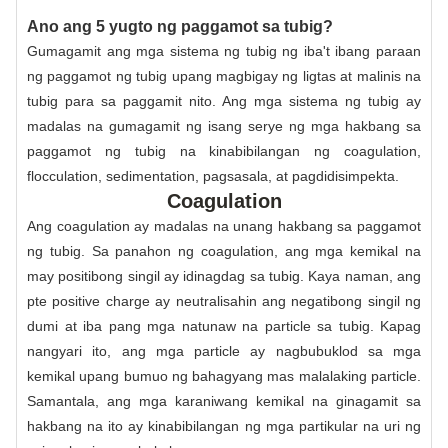
Ano ang 5 yugto ng paggamot sa tubig?
Gumagamit ang mga sistema ng tubig ng iba't ibang paraan
ng paggamot ng tubig upang magbigay ng ligtas at malinis na
tubig para sa paggamit nito. Ang mga sistema ng tubig ay
madalas na gumagamit ng isang serye ng mga hakbang sa
paggamot ng tubig na kinabibilangan ng coagulation,
flocculation, sedimentation, pagsasala, at pagdidisimpekta.
Coagulation
Ang coagulation ay madalas na unang hakbang sa paggamot
ng tubig. Sa panahon ng coagulation, ang mga kemikal na
may positibong singil ay idinagdag sa tubig. Kaya naman, ang
pte positive charge ay neutralisahin ang negatibong singil ng
dumi at iba pang mga natunaw na particle sa tubig. Kapag
nangyari ito, ang mga particle ay nagbubuklod sa mga
kemikal upang bumuo ng bahagyang mas malalaking particle.
Samantala, ang mga karaniwang kemikal na ginagamit sa
hakbang na ito ay kinabibilangan ng mga partikular na uri ng