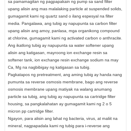
sa pamamagitan ng pagpapakain ng pump sa sand filter
upang alisin ang mas malalaking particle at suspended solids,
gumagamit kami ng quartz sand o ilang espesyal na filter
media. Pangalawa, ang tubig ay napupunta sa carbon filter
upang alisin ang amoy, panlasa, mga organikong compound
at chlorine, gumagamit kami ng activated carbon o anthracite.
Ang ikatlong tubig ay napupunta sa water softener upang
alisin ang katigasan, mayroong ion exchange resin sa
softener tank, ion exchange resin exchange sodium na may
Ca, Mg na nagbibigay ng katigasan sa tubig.
Pagkatapos ng pretreatment, ang aming tubig ay handa nang
pumunta sa reverse osmosis membrane, bago ang reverse
osmosis membrane upang matiyak na walang anumang
particle sa tubig, ang tubig ay napupunta sa cartridge filter
housing, sa pangkalahatan ay gumagamit kami ng 2 o 5
micron pp cartridge filter.
Ngayon, para alisin ang lahat ng bacteria, virus, at maliit na
mineral, nagpapadala kami ng tubig para i-reverse ang