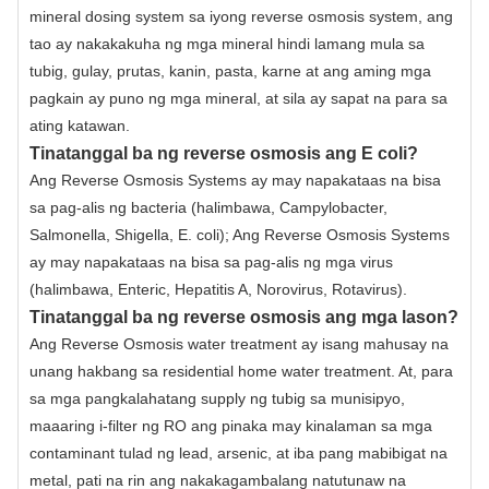
mineral dosing system sa iyong reverse osmosis system, ang
tao ay nakakakuha ng mga mineral hindi lamang mula sa
tubig, gulay, prutas, kanin, pasta, karne at ang aming mga
pagkain ay puno ng mga mineral, at sila ay sapat na para sa
ating katawan.
Tinatanggal ba ng reverse osmosis ang E coli?
Ang Reverse Osmosis Systems ay may napakataas na bisa
sa pag-alis ng bacteria (halimbawa, Campylobacter,
Salmonella, Shigella, E. coli); Ang Reverse Osmosis Systems
ay may napakataas na bisa sa pag-alis ng mga virus
(halimbawa, Enteric, Hepatitis A, Norovirus, Rotavirus).
Tinatanggal ba ng reverse osmosis ang mga lason?
Ang Reverse Osmosis water treatment ay isang mahusay na
unang hakbang sa residential home water treatment. At, para
sa mga pangkalahatang supply ng tubig sa munisipyo,
maaaring i-filter ng RO ang pinaka may kinalaman sa mga
contaminant tulad ng lead, arsenic, at iba pang mabibigat na
metal, pati na rin ang nakakagambalang natutunaw na