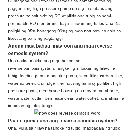
Gumagana ang Reverse Osmosis sa pamamagitan ng
paggamit ng high pressure pump upang mapataas ang
pressure sa salt side ng RO at pilitin ang tubig sa semi-
permeable RO membrane, kaya, iniiwan ang halos lahat (sa
paligid ng 95% hanggang 99%) ng mga natunaw na asin sa
likod. ang batis ng pagtanggi.
Anong mga bahagi mayroon ang mga reverse
osmosis system?
Una nating makita ang mga bahagi ng
reverse osmosis system
. tangke ng imbakan ng hilaw na
tubig, feeding pump o booster pump, sand filter, carbon filter,
water softener, Cartridge filter housing na may pp filter, high
pressure pump, membrane housing na may ro membrane,
waste water outlet, permeate clean water outlet, at malinis na
imbakan ng tubig tangke.
Paano gumagana ang reverse osmosis system?
Una, Mula sa hilaw na tangke ng tubig, magpadala ng tubig