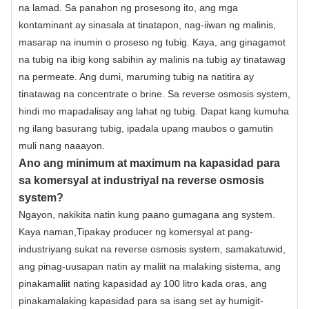
na lamad. Sa panahon ng prosesong ito, ang mga
kontaminant ay sinasala at tinatapon, nag-iiwan ng malinis,
masarap na inumin o proseso ng tubig. Kaya, ang ginagamot
na tubig na ibig kong sabihin ay malinis na tubig ay tinatawag
na permeate. Ang dumi, maruming tubig na natitira ay
tinatawag na concentrate o brine. Sa reverse osmosis system,
hindi mo mapadalisay ang lahat ng tubig. Dapat kang kumuha
ng ilang basurang tubig, ipadala upang maubos o gamutin
muli nang naaayon.
Ano ang minimum at maximum na kapasidad para
sa komersyal at industriyal na reverse osmosis
system?
Ngayon, nakikita natin kung paano gumagana ang system.
Kaya naman,
Tipak
ay producer ng komersyal at pang-
industriyang sukat na reverse osmosis system, samakatuwid,
ang pinag-uusapan natin ay maliit na malaking sistema, ang
pinakamaliit nating kapasidad ay 100 litro kada oras, ang
pinakamalaking kapasidad para sa isang set ay humigit-