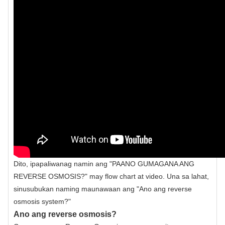
Dito, ipapaliwanag namin ang "PAANO GUMAGANA ANG
REVERSE OSMOSIS?" may flow chart at video. Una sa lahat,
sinusubukan naming maunawaan ang "Ano ang reverse
osmosis system?"
Ano ang reverse osmosis?