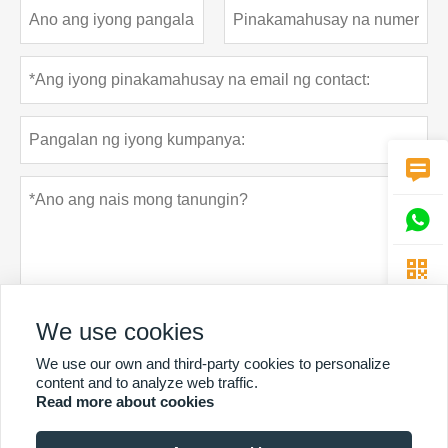



We use cookies
We use our own and third-party cookies to personalize
Patakaran sa privacy
Ipasa
content and to analyze web traffic.
Read more about cookies