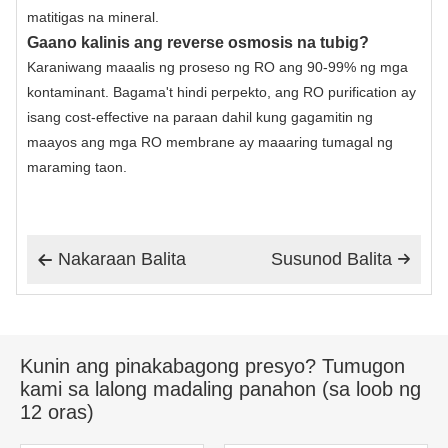
matitigas na mineral.
Gaano kalinis ang reverse osmosis na tubig?
Karaniwang maaalis ng proseso ng RO ang 90-99% ng mga
kontaminant. Bagama't hindi perpekto, ang RO purification ay
isang cost-effective na paraan dahil kung gagamitin ng
maayos ang mga RO membrane ay maaaring tumagal ng
maraming taon.
Nakaraan Balita
Susunod Balita


Kunin ang pinakabagong presyo? Tumugon
kami sa lalong madaling panahon (sa loob ng
12 oras)