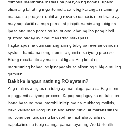
osmosis membrane
mataas na presyon ng bomba
, upang
alisin ang lahat ng mga ito mula sa tubig kailangan namin ng
mataas na presyon, dahil ang reverse osmosis membrane ay
may napakaliit na mga pores, at pinipilit namin ang tubig na
ipasa ang mga pores na ito, at ang lahat ng iba pang hindi
gustong bagay ay hindi maaaring makapasa.
Pagkatapos na dumaan ang aming tubig sa reverse osmosis
system, handa na itong inumin o gamitin sa iyong proseso.
Bilang resulta, ito ay malinis at ligtas. Ang lahat ng
maruruming bahagi ay ipinapadala sa alisan ng tubig o muling
gamutin.
Bakit kailangan natin ng RO system?
Ang malinis at ligtas na tubig ay mahalaga para sa Pag-inom
o paggamit sa iyong proseso. Kapag naglagay ka ng tubig sa
isang baso ng tasa, marahil iniisip mo na mukhang malinis,
bakit kailangan kong linisin ang aking tubig. At marahil sinabi
ng iyong pamunuan ng lungsod na naghahatid sila ng
napakalinis na tubig sa mga pamantayan ng World Health