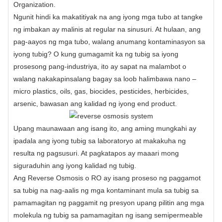
Organization.
Ngunit hindi ka makatitiyak na ang iyong mga tubo at tangke
ng imbakan ay malinis at regular na sinusuri. At hulaan, ang
pag-aayos ng mga tubo, walang anumang kontaminasyon sa
iyong tubig? O kung gumagamit ka ng tubig sa iyong
prosesong pang-industriya, ito ay sapat na malambot o
walang nakakapinsalang bagay sa loob halimbawa nano –
micro plastics, oils, gas, biocides, pesticides, herbicides,
arsenic, bawasan ang kalidad ng iyong end product.
Upang maunawaan ang isang ito, ang aming mungkahi ay
ipadala ang iyong tubig sa laboratoryo at makakuha ng
resulta ng pagsusuri. At pagkatapos ay maaari mong
siguraduhin ang iyong kalidad ng tubig.
Ang Reverse Osmosis o RO ay isang proseso ng paggamot
sa tubig na nag-aalis ng mga kontaminant mula sa tubig sa
pamamagitan ng paggamit ng presyon upang pilitin ang mga
molekula ng tubig sa pamamagitan ng isang semipermeable