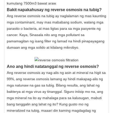
kumulang 7500m3 bawat araw.
Bakit napakahusay ng reverse osmosis na tubig?
Ang reverse osmosis na tubig ay naglalaman ng mas kaunting
mga contaminant, may mas mababang sodium, walang mga
parasito o bacteria, at mas ligtas para sa mga pasyente ng
cancer. Kaya, Sinasala nito ang mga pollutant sa
pamamagitan ng isang filter ng lamad na hindi pinapayagang
dumaan ang mga solido at kilalang mikrobyo.
Ano ang hindi natatanggal ng reverse osmosis?
Ang reverse osmosis ay nag-alis ng asin at mineral na higit sa
99%, ang reverse osmosis lamang ay hindi makapag-alis ng
mga natunaw na gas sa tubig. Bilang resulta, ang lahat ng
bakterya at mga virus ay tinanggal. Siguro iniisip mo na, ang
mga mineral na ito ay mahalaga para sa kalusugan, mabuti
bang tanggalin ang lahat ng ito? Kung gusto mo ng
mineralized na tubig, maaari din kaming magdagdag ng