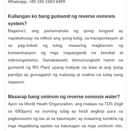
Whatsapp: +86 166 1663 6489
Kailangan ko bang gumamit ng reverse osmosis
system?
Bagama't, ang pamamahala ng iyong lungsod ay
napakahusay na nililinis ang iyong tubig, sa transportasyon at
sa pag-imbak ng tubig, maaaring magkaroon ng
kontaminasyon ng mga mapanganib na kemikal at
mikroorganismo. Samakatuwid, iminumungkahi namin na
gumamit ng RO Plant upang matiyak na ikaw at ang iyong
pamilya ay gumagamit ng malusog at malinis na tubig nang
naaayon.
Masarap bang uminom ng reverse osmosis water?
Ayon sa World Heath Organization, ang mataas na TDS (higit
sa 600ppm) na inuming tubig ay hindi angkop para sa
pagkonsumo ng tao at sa katunayan, ay maaaring lumikha ng
mga negatibong epekto sa kalusugan sa mga umiinom nito.