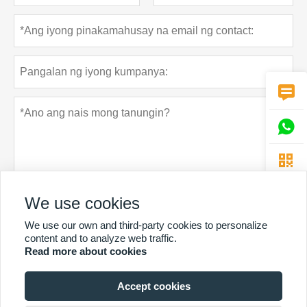



We use cookies
We use our own and third-party cookies to personalize
Patakaran sa privacy
Ipasa
content and to analyze web traffic.
Read more about cookies
Accept cookies
MAS MARAMING SERBISYO