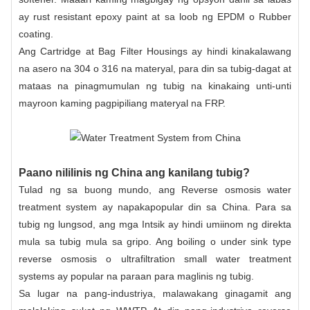
ay rust resistant epoxy paint at sa loob ng EPDM o Rubber
coating.
Ang Cartridge at Bag Filter Housings ay hindi kinakalawang
na asero na 304 o 316 na materyal, para din sa tubig-dagat at
mataas na pinagmumulan ng tubig na kinakaing unti-unti
mayroon kaming pagpipiliang materyal na FRP.
Paano nililinis ng China ang kanilang tubig?
Tulad ng sa buong mundo, ang Reverse osmosis water
treatment system ay napakapopular din sa China. Para sa
tubig ng lungsod, ang mga Intsik ay hindi umiinom ng direkta
mula sa tubig mula sa gripo. Ang boiling o under sink type
reverse osmosis o ultrafiltration small water treatment
systems ay popular na paraan para maglinis ng tubig.
Sa lugar na pang-industriya, malawakang ginagamit ang