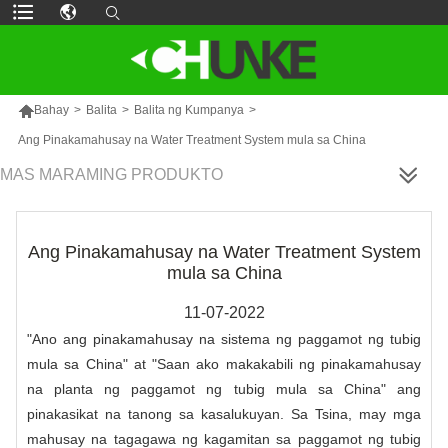

Bahay
>
Balita
>
Balita ng Kumpanya
>
Ang Pinakamahusay na Water Treatment System mula sa China
MAS MARAMING PRODUKTO
Ang Pinakamahusay na Water Treatment System
mula sa China
11-07-2022
"Ano ang pinakamahusay na sistema ng paggamot ng tubig
mula sa China" at "Saan ako makakabili ng pinakamahusay
na planta ng paggamot ng tubig mula sa China" ang
pinakasikat na tanong sa kasalukuyan. Sa Tsina, may mga
mahusay na tagagawa ng kagamitan sa paggamot ng tubig