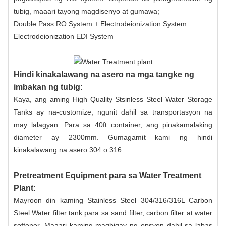
tubig, maaari tayong magdisenyo at gumawa;
Double Pass RO System + Electrodeionization System
Electrodeionization EDI System
Hindi kinakalawang na asero na mga tangke ng
imbakan ng tubig:
Kaya, ang aming High Quality Stsinless Steel Water Storage
Tanks ay na-customize, ngunit dahil sa transportasyon na
may lalagyan. Para sa 40ft container, ang pinakamalaking
diameter ay 2300mm. Gumagamit kami ng hindi
kinakalawang na asero 304 o 316.
Pretreatment Equipment para sa Water Treatment
Plant:
Mayroon din kaming Stainless Steel 304/316/316L Carbon
Steel Water filter tank para sa sand filter, carbon filter at water
softener. Maaari kaming magbigay ng opsyon dahil sa labas