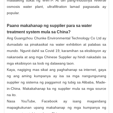
malalaking sukat ng WWTP. At din pang-industriya reverse
osmosis water plant, ultrafiltration lamad pagsasala ay
popular.
Paano makahanap ng supplier para sa water
treatment system mula sa China?
Ang Guangzhou Chunke Environmental Technology Co Ltd ay
dumadalo sa pinakasikat na water exhibition at palabas sa
mundo. Ngunit dahil sa Covid 19, karamihan sa eksibisyon ay
nakansela at ang mga Chinese Supplier ay hindi nakadalo sa
mga eksibisyon sa loob ng dalawang taon.
Kaya, nagiging mas sikat ang paghahanap sa internet, gaya
ng ang aming kumpanya ay isa sa mga nangungunang
supplier ng sistema ng paggamot ng tubig sa Alibaba, Made-
in-China. Makakahanap ka ng supplier mula sa mga source
na ito.
Nasa
YouTube
,
Facebook
ay isang magandang
mapagkukunan upang makahanap ng mga kumpanya ng