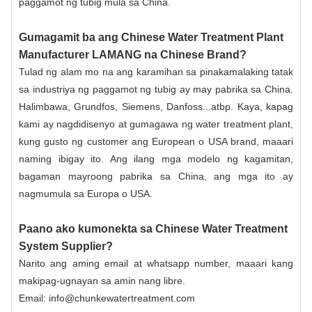
paggamot ng tubig mula sa China.
Gumagamit ba ang Chinese Water Treatment Plant
Manufacturer LAMANG na Chinese Brand?
Tulad ng alam mo na ang karamihan sa pinakamalaking tatak
sa industriya ng paggamot ng tubig ay may pabrika sa China.
Halimbawa,
Grundfos
, Siemens, Danfoss...atbp. Kaya, kapag
kami ay nagdidisenyo at gumagawa ng water treatment plant,
kung gusto ng customer ang European o USA brand, maaari
naming ibigay ito. Ang ilang mga modelo ng kagamitan,
bagaman mayroong pabrika sa China, ang mga ito ay
nagmumula sa Europa o USA.
Paano ako kumonekta sa Chinese Water Treatment
System Supplier?
Narito ang aming email at whatsapp number, maaari kang
makipag-ugnayan sa amin nang libre.
Email: info@chunkewatertreatment.com