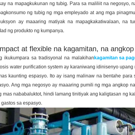
say na mapagkukunan ng tubig. Para sa maliliit na negosyo,
pagkonsumo ng tubig ng mga empleyado at ang mga pinagmum
duksyon ay maaaring matiyak na mapagkakatiwalaan, na t
dad ng produkto ng kumpanya.
mpact at flexible na kagamitan, na angkop p
g ikukumpara sa tradisyonal na malakihan
kagamitan sa pag
sis water purification system ay karaniwang idinisenyo upang
as kaunting espasyo. Ito ay isang malinaw na bentahe para sa
asyo. Ang mga negosyo ay maaaring pumili ng mga angkop na
 mas nababaluktot, hindi lamang tinitiyak ang kaligtasan ng kali
 gastos sa espasyo.