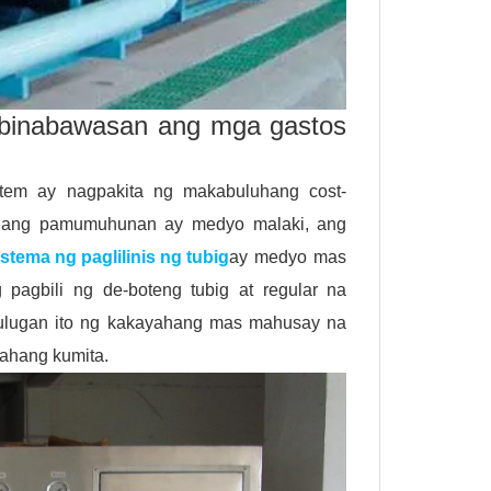
, binabawasan ang mga gastos
stem ay nagpakita ng makabuluhang cost-
aunang pamumuhunan ay medyo malaki, ang
stema ng paglilinis ng tubig
ay medyo mas
agbili ng de-boteng tubig at regular na
ahulugan ito ng kakayahang mas mahusay na
ahang kumita.