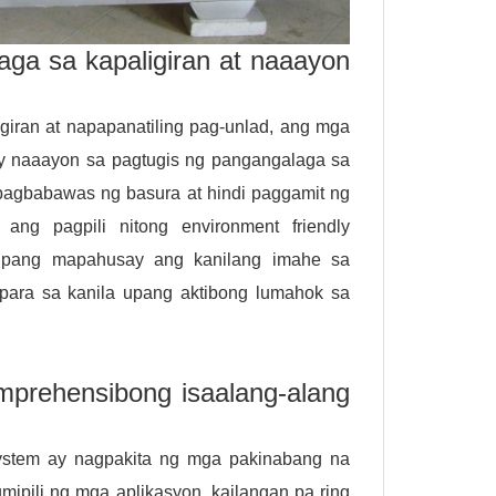
ga sa kapaligiran at naaayon
giran at napapanatiling pag-unlad, ang mga
 ay naaayon sa pagtugis ng pangangalaga sa
pagbabawas ng basura at hindi paggamit ng
ng pagpili nitong environment friendly
 upang mapahusay ang kanilang imahe sa
 para sa kanila upang aktibong lumahok sa
prehensibong isaalang-alang
 system ay nagpakita ng mga pakinabang na
mipili ng mga aplikasyon, kailangan pa ring