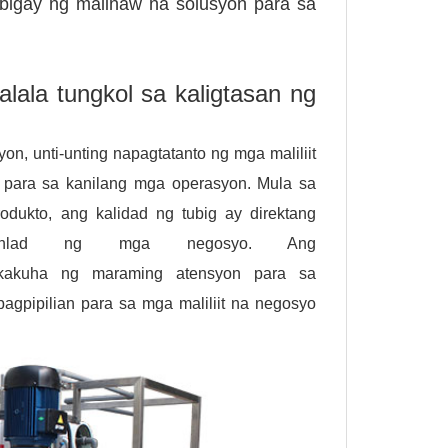
ibigay ng malinaw na solusyon para sa
alala tungkol sa kaligtasan ng
, unti-unting napagtatanto ng mga maliliit
 para sa kanilang mga operasyon. Mula sa
ukto, ang kalidad ng tubig ay direktang
-unlad ng mga negosyo. Ang
kakuha ng maraming atensyon para sa
gpipilian para sa mga maliliit na negosyo