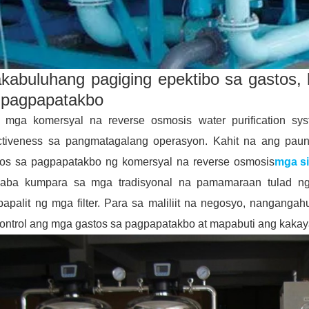
kabuluhang pagiging epektibo sa gastos
 pagpapatakbo
 mga komersyal na reverse osmosis water purification sy
ectiveness sa pangmatagalang operasyon. Kahit na ang p
tos sa pagpapatakbo ng komersyal na reverse osmosis
mga si
aba kumpara sa mga tradisyonal na pamamaraan tulad ng p
papalit ng mga filter. Para sa maliliit na negosyo, nangang
ontrol ang mga gastos sa pagpapatakbo at mapabuti ang kakay