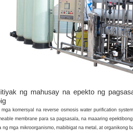
nitiyak ng mahusay na epekto ng pagsasa
ig
 mga komersyal na reverse osmosis water purification syste
meable membrane para sa pagsasala, na maaaring epektibong
 ng mga mikroorganismo, mabibigat na metal, at organikong b