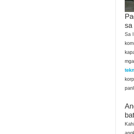
Pa
sa
Sa l
kome
kap
mga
tek
kor
panl
An
ba
Kah
angk