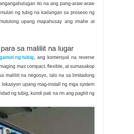
 nangangahulugan ito na ang pang-araw-araw
ulan ng tubig na kailangan sa proseso ng
umutulong upang mapahusay ang imahe at
ara sa maliliit na lugar
gamot ng tubig
, ang komersyal na reverse
 maging mas compact, flexible, at sumasakop
 maliliit na negosyo, lalo na sa limitadong
 lokasyon upang mag-install ng mga system
dad ng tubig, kundi pati na rin ang pagliit ng