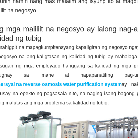
uriin namin nang mas malalim ang isyung ito at magb
liit na negosyo.
g mga maliliit na negosyo ay lalong nag-a
lidad ng tubig
ahigpit na mapagkumpitensyang kapaligiran ng negosyo ngayon
negosyo na ang kaligtasan ng kalidad ng tubig ay mahalaga
usugan ng mga empleyado hanggang sa kalidad ng mga prod
uugnay sa imahe at napapanatiling pag
ersyal na reverse osmosis water purification system
ay na
usay na epekto ng pagsasala nito, na naging isang bagong pa
g malutas ang mga problema sa kalidad ng tubig.