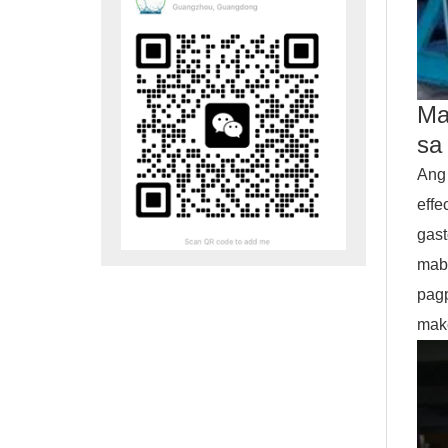
Ma
sa
Ang
eff
gas
mab
pag
mak