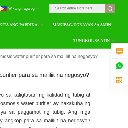
Wikang Tagalog
KITA ANG PABRIKA
MAKIPAG-UGNAYAN SA AMIN
TUNGKOL SA ATIN

osis water purifier para sa maliliit na negosyo?

rifier para sa maliliit na negosyo?

o sa kaligtasan ng kalidad ng tubig at
osmosis water purifier ay nakakuha ng
hiya sa paggamot ng tubig. Ang mga
y angkop para sa maliliit na negosyo?