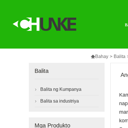
B

Bahay
>
Balita
Balita
An
Balita ng Kumpanya

Kam
Balita sa industriya

nap
mar
kom
Mga Produkto