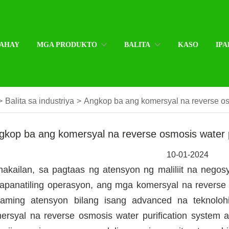
AHAY
MGA PRODUKTO
BALITA
KASO
IPA
>
Balita sa industriya
>
Angkop ba ang komersyal na reverse osm
gkop ba ang komersyal na reverse osmosis water pu
10-01-2024
akailan, sa pagtaas ng atensyon ng maliliit na negosy
apanatiling operasyon, ang mga komersyal na reverse 
aming atensyon bilang isang advanced na teknolo
ersyal na reverse osmosis water purification system a