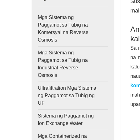
Sus
mali
Mga Sistema ng
Paggamot sa Tubig na
An
Komersyal na Reverse
ka
Osmosis
Sa m
Mga Sistema ng
na 
Paggamot sa Tubig na
kal
Industrial Reverse
Osmosis
na
kom
Ultrafiltration Mga Sistema
mah
ng Paggamot sa Tubig ng
UF
upan
Sistema ng Paggamot ng
Ion Exchange Water
Mga Containerized na