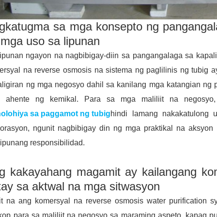
gkatugma sa mga konsepto ng pangangala
 mga uso sa lipunan
ipunan ngayon na nagbibigay-diin sa pangangalaga sa kapali
rsyal na reverse osmosis na sistema ng paglilinis ng tubig
aligiran ng mga negosyo dahil sa kanilang mga katangian ng 
 ahente ng kemikal. Para sa mga maliliit na negosyo, a
nolohiya sa paggamot ng tubig
hindi lamang nakakatulong
porasyon, ngunit nagbibigay din ng mga praktikal na aksyon
ipunang responsibilidad.
g kakayahang magamit ay kailangang kom
tay sa aktwal na mga sitwasyon
it na ang komersyal na reverse osmosis water purification
op para sa maliliit na negosyo sa maraming aspeto, kapag pu