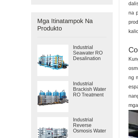
dali
na 
Mga Itinatampok Na
pro
Produkto
kali
Industrial
Co
Seawater RO
Desalination
Kun
Systems
osmo
ng m
Industrial
esp
Brackish Water
RO Treatment
nang
Systems
mga
Industrial
Reverse
Osmosis Water
Purification