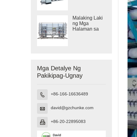
System
Malaking Laki
ng Mga
Halaman sa
Paglilinis ng
Tubig
Mga Detalye Ng
Pakikipag-Ugnay
+86-166-16636489

david@gzchunke.com

+86-20-22895083
