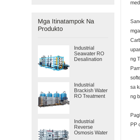
medi
Mga Itinatampok Na
Sand
Produkto
mga 
Carb
Industrial
upan
Seawater RO
ng 
Desalination
Systems
Pam
soft
Industrial
sa k
Brackish Water
RO Treatment
ng b
Systems
Pagk
Industrial
PP c
Reverse
Osmosis Water
Purification