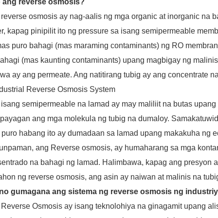
 ang reverse osmosis?
reverse osmosis ay nag-aalis ng mga organic at inorganic na bag
r, kapag pinipilit ito ng pressure sa isang semipermeable me
mas puro bahagi (mas maraming contaminants) ng RO membrane
ahagi (mas kaunting contaminants) upang magbigay ng malinis 
wa ay ang permeate. Ang natitirang tubig ay ang concentrate 
isang semipermeable na lamad ay may maliliit na butas upan
payagan ang mga molekula ng tubig na dumaloy. Samakatuwid, 
 puro habang ito ay dumadaan sa lamad upang makakuha ng eq
unpaman, ang Reverse osmosis, ay humaharang sa mga kontam
entrado na bahagi ng lamad. Halimbawa, kapag ang presyon ay 
hon ng reverse osmosis, ang asin ay naiwan at malinis na tub
no gumagana ang sistema ng reverse osmosis ng industri
Reverse Osmosis ay isang teknolohiya na ginagamit upang al