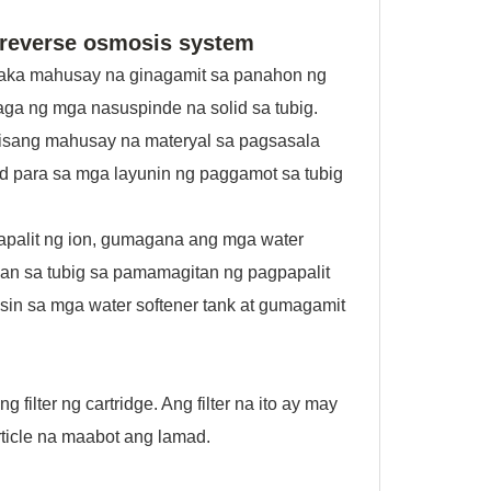
 reverse osmosis system
pinaka mahusay na ginagamit sa panahon ng
ga ng mga nasuspinde na solid sa tubig.
y isang mahusay na materyal sa pagsasala
lid para sa mga layunin ng paggamot sa tubig
apalit ng ion, gumagana ang mga water
uan sa tubig sa pamamagitan ng pagpapalit
sin sa mga water softener tank at gumagamit
g filter ng cartridge
. Ang filter na ito ay may
rticle na maabot ang lamad.