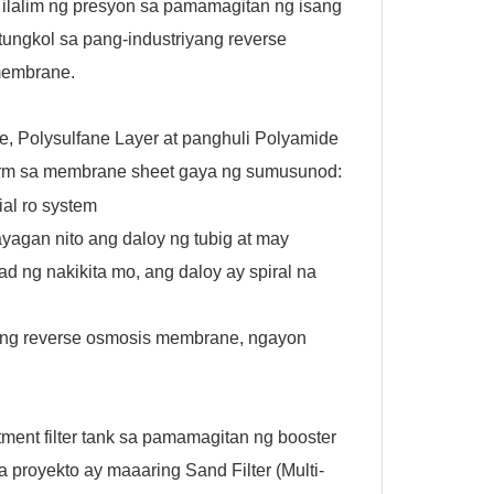
 ilalim ng presyon sa pamamagitan ng isang
ungkol sa pang-industriyang reverse
 membrane
.
e, Polysulfane Layer at panghuli Polyamide
form sa membrane sheet gaya ng sumusunod:
yagan nito ang daloy ng tubig at may
 ng nakikita mo, ang daloy ay spiral na
ng reverse osmosis membrane, ngayon
ment filter tank sa pamamagitan ng booster
 proyekto ay maaaring Sand Filter (Multi-