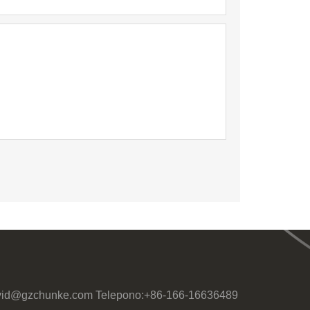
vid@gzchunke.com
Telepono:
+86-166-16636489