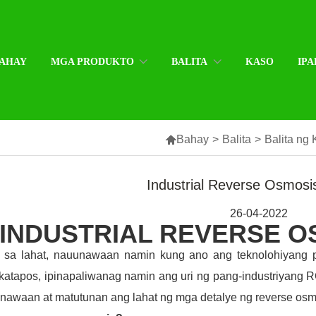
AHAY
MGA PRODUKTO
BALITA
KASO
IPA

Bahay
>
Balita
>
Balita ng
Industrial Reverse Osmos
26-04-2022
INDUSTRIAL REVERSE O
 sa lahat, nauunawaan namin kung ano ang teknolohiyang pa
atapos, ipinapaliwanag namin ang uri ng pang-industriyang RO
awaan at matutunan ang lahat ng mga detalye ng reverse osmo