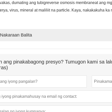
akas, dumating ang tubig
reverse osmosis membrane
at ang mg
erya, virus, mineral at maliliit na particle. Kaya, nakakakuha ka
Nakaraan Balita
n ang pinakabagong presyo? Tumugon kami sa lal
ras)