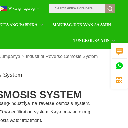
Wikang Tagalog
KITA ANG PABRIKA
MAKIPAG-UGNAYAN SA AMIN
TUNGKOL SA ATIN

 Kumpanya
>
Industrial Reverse Osmosis System

is System

SMOSIS SYSTEM
ng-industriya na reverse osmosis system.
 water filtration system. Kaya, maaari mong
sis water treatment.