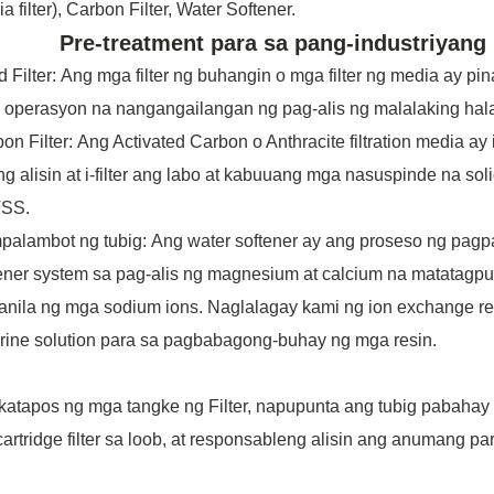
a filter), Carbon Filter, Water Softener.
Pre-treatment para sa pang-industriyang
 Filter:
Ang mga filter ng buhangin o mga filter ng media ay 
operasyon na nangangailangan ng pag-alis ng malalaking hala
on Filter:
Ang Activated Carbon o Anthracite filtration media a
g alisin at i-filter ang labo at kabuuang mga nasuspinde na so
TSS.
palambot ng tubig:
Ang water softener ay ang proseso ng pagp
ener system sa pag-alis ng magnesium at calcium na matatagp
anila ng mga sodium ions. Naglalagay kami ng ion exchange re
rine solution para sa pagbabagong-buhay ng mga resin.
atapos ng mga tangke ng Filter, napupunta ang tubig
pabahay n
artridge filter sa loob, at responsableng alisin ang anumang pa