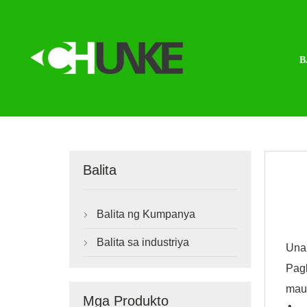
B
Balita
Balita ng Kumpanya

Balita sa industriya

Una
Pagk
maun
Mga Produkto