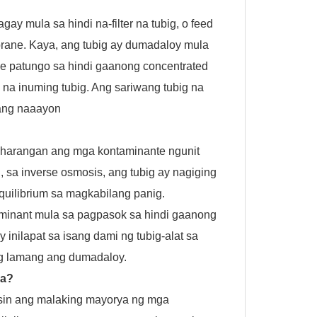
ay mula sa hindi na-filter na tubig, o feed
mbrane. Kaya, ang tubig ay dumadaloy mula
 patungo sa hindi gaanong concentrated
na inuming tubig. Ang sariwang tubig na
nang naaayon
g harangan ang mga kontaminante ngunit
sa inverse osmosis, ang tubig ay nagiging
uilibrium sa magkabilang panig.
inant mula sa pagpasok sa hindi gaanong
inilapat sa isang dami ng tubig-alat sa
ig lamang ang dumadaloy.
ya?
isin ang malaking mayorya ng mga