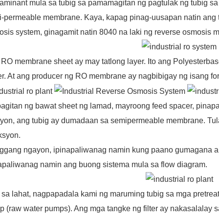
aminant mula sa tubig sa pamamagitan ng pagtulak ng tubig sa
-permeable membrane. Kaya, kapag pinag-uusapan natin ang t
sis system, ginagamit natin
8040 na laki ng reverse osmosis
RO membrane sheet ay may tatlong layer. Ito ang Polyesterbas
er. At ang producer ng RO membrane ay nagbibigay ng isang 
agitan ng bawat sheet ng lamad, mayroong feed spacer, pinapa
yon, ang tubig ay dumadaan sa semipermeable membrane. Tulad
ksyon.
ggang ngayon, ipinapaliwanag namin kung paano gumagana a
apaliwanag namin ang buong sistema mula sa flow diagram.
sa lahat, nagpapadala kami ng maruming tubig sa mga pretreat
 (raw water pumps). Ang mga tangke ng filter ay nakasalalay sa