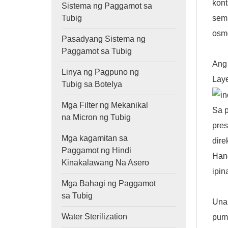
kont
Sistema ng Paggamot sa
semi
Tubig
osmo
Pasadyang Sistema ng
Paggamot sa Tubig
Ang 
Linya ng Pagpuno ng
Lay
Tubig sa Botelya
Mga Filter ng Mekanikal
Sa p
na Micron ng Tubig
pres
Mga kagamitan sa
dire
Paggamot ng Hindi
Han
Kinakalawang Na Asero
ipin
Mga Bahagi ng Paggamot
sa Tubig
Una 
Water Sterilization
pump