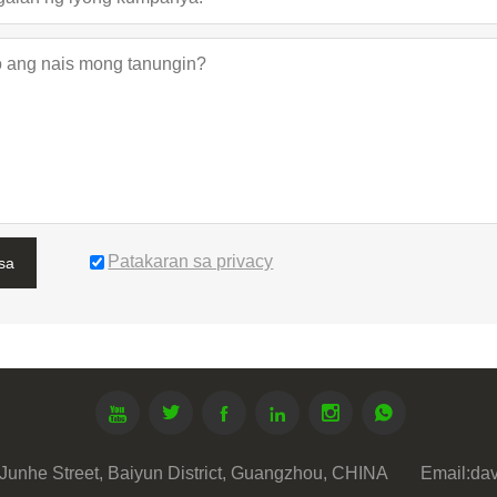
Patakaran sa privacy
sa






Junhe Street, Baiyun District, Guangzhou, CHINA
Email:
da