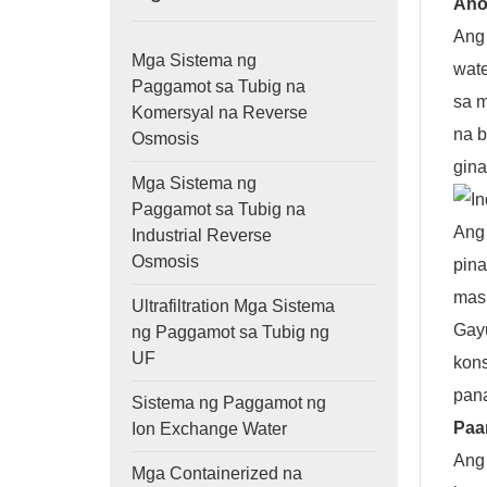
Ano
Ang 
Mga Sistema ng
wate
Paggamot sa Tubig na
sa 
Komersyal na Reverse
na b
Osmosis
gina
Mga Sistema ng
Paggamot sa Tubig na
Ang 
Industrial Reverse
Osmosis
pina
mas
Ultrafiltration Mga Sistema
Gay
ng Paggamot sa Tubig ng
UF
kons
pana
Sistema ng Paggamot ng
Paa
Ion Exchange Water
Ang 
Mga Containerized na