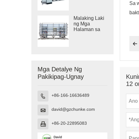
Sa w
System
bakt
Malaking Laki
ng Mga
Halaman sa
Paglilinis ng
Tubig

Mga Detalye Ng
Kuni
Pakikipag-Ugnay
12 o
+86-166-16636489

david@gzchunke.com

+86-20-22895083
