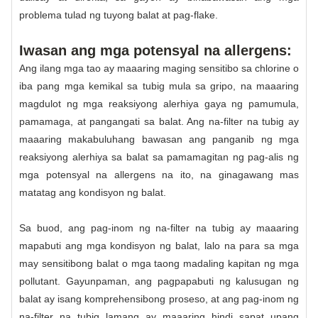
problema tulad ng tuyong balat at pag-flake.
Iwasan ang mga potensyal na allergens:
Ang ilang mga tao ay maaaring maging sensitibo sa chlorine o
iba pang mga kemikal sa tubig mula sa gripo, na maaaring
magdulot ng mga reaksiyong alerhiya gaya ng pamumula,
pamamaga, at pangangati sa balat. Ang na-filter na tubig ay
maaaring makabuluhang bawasan ang panganib ng mga
reaksiyong alerhiya sa balat sa pamamagitan ng pag-alis ng
mga potensyal na allergens na ito, na ginagawang mas
matatag ang kondisyon ng balat.
Sa buod, ang pag-inom ng na-filter na tubig ay maaaring
mapabuti ang mga kondisyon ng balat, lalo na para sa mga
may sensitibong balat o mga taong madaling kapitan ng mga
pollutant. Gayunpaman, ang pagpapabuti ng kalusugan ng
balat ay isang komprehensibong proseso, at ang pag-inom ng
na-filter na tubig lamang ay maaaring hindi sapat upang