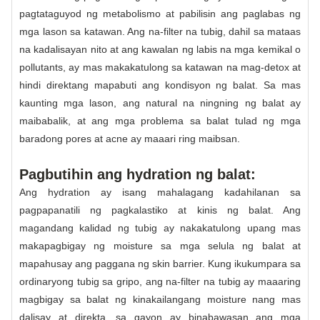
pagtataguyod ng metabolismo at pabilisin ang paglabas ng
mga lason sa katawan. Ang na-filter na tubig, dahil sa mataas
na kadalisayan nito at ang kawalan ng labis na mga kemikal o
pollutants, ay mas makakatulong sa katawan na mag-detox at
hindi direktang mapabuti ang kondisyon ng balat. Sa mas
kaunting mga lason, ang natural na ningning ng balat ay
maibabalik, at ang mga problema sa balat tulad ng mga
baradong pores at acne ay maaari ring maibsan.
Pagbutihin ang hydration ng balat:
Ang hydration ay isang mahalagang kadahilanan sa
pagpapanatili ng pagkalastiko at kinis ng balat. Ang
magandang kalidad ng tubig ay nakakatulong upang mas
makapagbigay ng moisture sa mga selula ng balat at
mapahusay ang paggana ng skin barrier. Kung ikukumpara sa
ordinaryong tubig sa gripo, ang na-filter na tubig ay maaaring
magbigay sa balat ng kinakailangang moisture nang mas
dalisay at direkta, sa gayon ay binabawasan ang mga