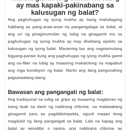
ay mas kapaki-pakinabang sa
kalusugan ng balat?
Ang paghuhugas ng iyong mukha ay isang mahalagang
hakbang sa pang-araw-araw na pangangalaga sa balat, at
ang uri ng pinagmumulan ng tubig na ginagamit mo sa
paghuhugas ng iyong mukha ay may direktang epekto sa
kalusugan ng iyong balat. Maraming tao ang nagsisimulang
bigyang-pansin kung ang paghuhugas ng iyong mukha gamit
ang na-filter na tubig ay maaaring makatulong na mapabuti
ang mga kondisyon ng balat. Narito ang ilang pangunahing
pagsasaalang-alang.
Bawasan ang pangangati ng balat:
Ang tradisyunal na tubig sa gripo ay maaaring maglaman ng
isang tiyak na dami ng natitirang chlorine, na malawakang
ginagamit para sa pagdidisimpekta, ngunit maaari itong
magdulot ng ilang pangangati sa balat. Lalo na kapag ang
balat ay sensitibo o nasira, ang natitirang chlorine ay