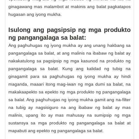
ginagawang mas malambot at makinis ang balat pagkatapos
hugasan ang iyong mukha.
Isulong ang pagsipsip ng mga produkto
ng pangangalaga sa balat:
Ang paghuhugas ng iyong mukha ay ang unang hakbang sa
pangangalaga sa balat, at ang malinis na ibabaw ng balat ay
nakakatulong sa pagsipsip ng mga kasunod na produkto ng
pangangalaga sa balat. Kung ang kalidad ng tubig na
ginagamit para sa paghuhugas ng iyong mukha ay hindi
maganda, maaari itong mag-iwan ng mga dumi sa balat, na
makakaapekto sa epekto ng mga produkto ng pangangalaga
sa balat. Ang paghuhugas ng iyong mukha gamit ang na-filter
na tubig ay nagsisiguro na ang ibabaw ng balat ay mas
malinis, upang ito ay mas mahusay na sumipsip ng mga
sustansya sa mga produkto ng pangangalaga sa balat at
mapabuti ang epekto ng pangangalaga sa balat.