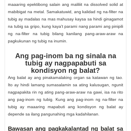
maaaring epektibong salain ang maliliit na dissolved solid at
mabibigat na metal. Samakatuwid, ang kalidad ng na-filter na
tubig ay madalas na mas mahusay kaysa sa hindi ginagamot
na tubig sa gripo, kung kaya't parami nang parami ang pinipili
ng na-filter na tubig bilang kanilang pang-araw-araw na
pagkukunan ng tubig na inumin.
Ang pag-inom ba ng sinala na
tubig ay nagpapabuti sa
kondisyon ng balat?
Ang balat ay ang pinakamalaking organ sa katawan ng tao.
Ito ay hindi lamang sumasalamin sa ating kalusugan, ngunit
nagpapakita rin ng ating pang-araw-araw na gawi, isa na rito
ang pag-inom ng tubig. Kung ang pag-inom ng na-filter na
tubig ay maaaring mapabuti ang kondisyon ng balat ay
depende sa ilang pangunahing mga kadahilanan.
Bawasan ang pagkakalantad ng balat sa