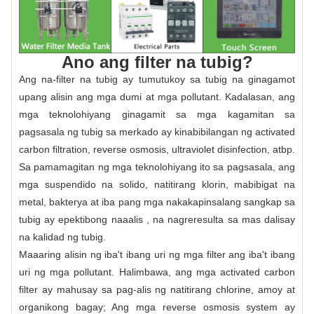
Ano ang filter na tubig?
Ang na-filter na tubig ay tumutukoy sa tubig na ginagamot
upang alisin ang mga dumi at mga pollutant. Kadalasan, ang
mga teknolohiyang ginagamit sa mga kagamitan sa
pagsasala ng tubig sa merkado ay kinabibilangan ng activated
carbon filtration, reverse osmosis, ultraviolet disinfection, atbp.
Sa pamamagitan ng mga teknolohiyang ito sa pagsasala, ang
mga suspendido na solido, natitirang klorin, mabibigat na
metal, bakterya at iba pang mga nakakapinsalang sangkap sa
tubig ay epektibong naaalis , na nagreresulta sa mas dalisay
na kalidad ng tubig.
Maaaring alisin ng iba't ibang uri ng mga filter ang iba't ibang
uri ng mga pollutant. Halimbawa, ang mga activated carbon
filter ay mahusay sa pag-alis ng natitirang chlorine, amoy at
organikong bagay; Ang mga reverse osmosis system ay