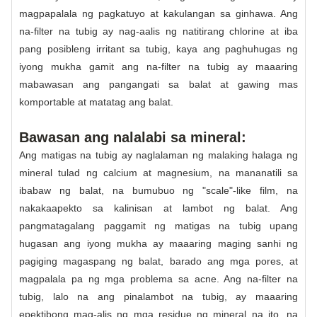
magpapalala ng pagkatuyo at kakulangan sa ginhawa. Ang
na-filter na tubig ay nag-aalis ng natitirang chlorine at iba
pang posibleng irritant sa tubig, kaya ang paghuhugas ng
iyong mukha gamit ang na-filter na tubig ay maaaring
mabawasan ang pangangati sa balat at gawing mas
komportable at matatag ang balat.
Bawasan ang nalalabi sa mineral:
Ang matigas na tubig ay naglalaman ng malaking halaga ng
mineral tulad ng calcium at magnesium, na mananatili sa
ibabaw ng balat, na bumubuo ng "scale"-like film, na
nakakaapekto sa kalinisan at lambot ng balat. Ang
pangmatagalang paggamit ng matigas na tubig upang
hugasan ang iyong mukha ay maaaring maging sanhi ng
pagiging magaspang ng balat, barado ang mga pores, at
magpalala pa ng mga problema sa acne. Ang na-filter na
tubig, lalo na ang pinalambot na tubig, ay maaaring
epektibong mag-alis ng mga residue ng mineral na ito, na