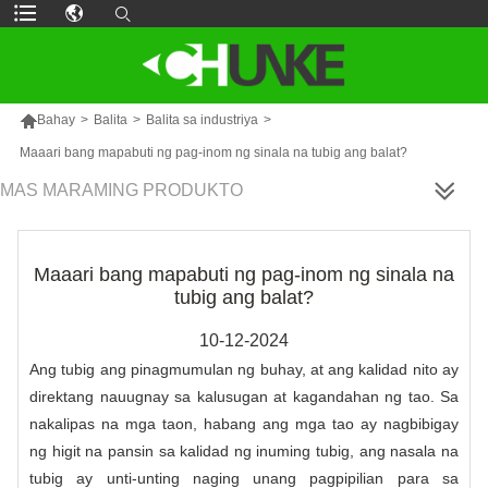

Bahay
>
Balita
>
Balita sa industriya
>
Maaari bang mapabuti ng pag-inom ng sinala na tubig ang balat?
MAS MARAMING PRODUKTO
Maaari bang mapabuti ng pag-inom ng sinala na
tubig ang balat?
10-12-2024
Ang tubig ang pinagmumulan ng buhay, at ang kalidad nito ay
direktang nauugnay sa kalusugan at kagandahan ng tao. Sa
nakalipas na mga taon, habang ang mga tao ay nagbibigay
ng higit na pansin sa kalidad ng inuming tubig, ang nasala na
tubig ay unti-unting naging unang pagpipilian para sa