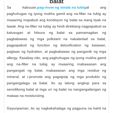
balat
Sa kabuuan,
pag-inom ng sinala na tubig
at ang
paghuhugas ng iyong mukha gamit ang na-filter na tubig ay
maaaring mapabuti ang kondisyon ng balat sa isang tiyak na
lawak. Ang na-filter na tubig ay hindi direktang nagpapabuti sa
kalusugan at hitsura ng balat sa pamamagitan ng
pagbabawas ng mga pollutant na nakalantad sa balat,
pagpapabuti ng function ng detoxification ng katawan,
pagtaas ng hydration, at pagbabawas ng panganib ng mga
allergy. Kasabay nito, ang paghuhugas ng iyong mukha gamit
ang na-filter na tubig ay maaaring mabawasan ang
pangangati ng balat, mabawasan ang mga residue ng
mineral, at i-promote ang pagsipsip ng mga produkto ng
pangangalaga sa balat. Ito ay lalong angkop para sa
sensitibong balat at mga uri ng balat na nangangailangan ng
mataas na moisturizing.
Gayunpaman, ito ay nagkakahalaga ng pagpuna na kahit na