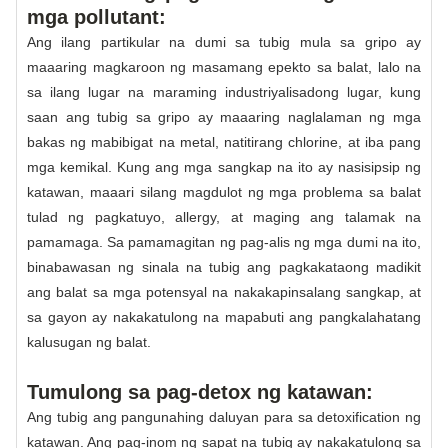
mga pollutant:
Ang ilang partikular na dumi sa tubig mula sa gripo ay
maaaring magkaroon ng masamang epekto sa balat, lalo na
sa ilang lugar na maraming industriyalisadong lugar, kung
saan ang tubig sa gripo ay maaaring naglalaman ng mga
bakas ng mabibigat na metal, natitirang chlorine, at iba pang
mga kemikal. Kung ang mga sangkap na ito ay nasisipsip ng
katawan, maaari silang magdulot ng mga problema sa balat
tulad ng pagkatuyo, allergy, at maging ang talamak na
pamamaga. Sa pamamagitan ng pag-alis ng mga dumi na ito,
binabawasan ng sinala na tubig ang pagkakataong madikit
ang balat sa mga potensyal na nakakapinsalang sangkap, at
sa gayon ay nakakatulong na mapabuti ang pangkalahatang
kalusugan ng balat.
Tumulong sa pag-detox ng katawan:
Ang tubig ang pangunahing daluyan para sa detoxification ng
katawan. Ang pag-inom ng sapat na tubig ay nakakatulong sa