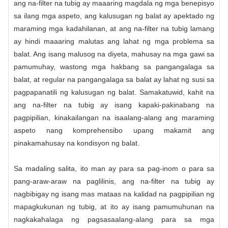
ang na-filter na tubig ay maaaring magdala ng mga benepisyo
sa ilang mga aspeto, ang kalusugan ng balat ay apektado ng
maraming mga kadahilanan, at ang na-filter na tubig lamang
ay hindi maaaring malutas ang lahat ng mga problema sa
balat. Ang isang malusog na diyeta, mahusay na mga gawi sa
pamumuhay, wastong mga hakbang sa pangangalaga sa
balat, at regular na pangangalaga sa balat ay lahat ng susi sa
pagpapanatili ng kalusugan ng balat. Samakatuwid, kahit na
ang na-filter na tubig ay isang kapaki-pakinabang na
pagpipilian, kinakailangan na isaalang-alang ang maraming
aspeto nang komprehensibo upang makamit ang
pinakamahusay na kondisyon ng balat.
Sa madaling salita, ito man ay para sa pag-inom o para sa
pang-araw-araw na paglilinis, ang na-filter na tubig ay
nagbibigay ng isang mas mataas na kalidad na pagpipilian ng
mapagkukunan ng tubig, at ito ay isang pamumuhunan na
nagkakahalaga ng pagsasaalang-alang para sa mga