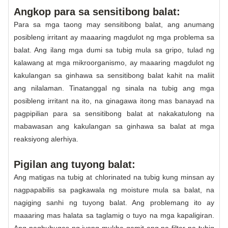
Angkop para sa sensitibong balat:
Para sa mga taong may sensitibong balat, ang anumang
posibleng irritant ay maaaring magdulot ng mga problema sa
balat. Ang ilang mga dumi sa tubig mula sa gripo, tulad ng
kalawang at mga mikroorganismo, ay maaaring magdulot ng
kakulangan sa ginhawa sa sensitibong balat kahit na maliit
ang nilalaman. Tinatanggal ng sinala na tubig ang mga
posibleng irritant na ito, na ginagawa itong mas banayad na
pagpipilian para sa sensitibong balat at nakakatulong na
mabawasan ang kakulangan sa ginhawa sa balat at mga
reaksiyong alerhiya.
Pigilan ang tuyong balat:
Ang matigas na tubig at chlorinated na tubig kung minsan ay
nagpapabilis sa pagkawala ng moisture mula sa balat, na
nagiging sanhi ng tuyong balat. Ang problemang ito ay
maaaring mas halata sa taglamig o tuyo na mga kapaligiran.
Ang paghuhugas ng iyong mukha gamit ang na-filter na tubig