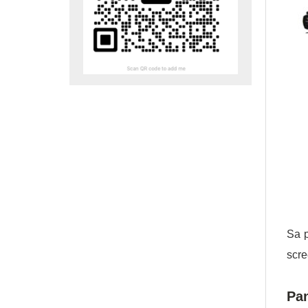
Sa p
scre
Pa