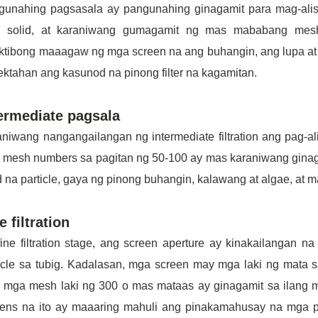
gunahing pagsasala ay pangunahing ginagamit para mag-alis 
 solid, at karaniwang gumagamit ng mas mababang mes
tibong maaagaw ng mga screen na ang buhangin, ang lupa at i
ektahan ang kasunod na pinong filter na kagamitan.
ermediate pagsala
niwang nangangailangan ng intermediate filtration ang pag-al
mesh numbers sa pagitan ng 50-100 ay mas karaniwang ginagami
d na particle, gaya ng pinong buhangin, kalawang at algae, at ma
e filtration
ine filtration stage, ang screen aperture ay kinakailangan n
icle sa tubig. Kadalasan, mga screen may mga laki ng mata s
 mga mesh laki ng 300 o mas mataas ay ginagamit sa ilang m
ens na ito ay maaaring mahuli ang pinakamahusay na mga par