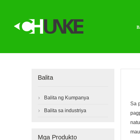
B
Balita
Balita ng Kumpanya

Sa 
Balita sa industriya

pag
nat
maun
Mga Produkto