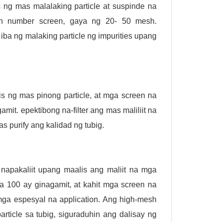
ng mas malalaking particle at suspinde na
h number screen, gaya ng 20- 50 mesh.
ba ng malaking particle ng impurities upang
is ng mas pinong particle, at mga screen na
t. epektibong na-filter ang mas maliliit na
s purify ang kalidad ng tubig.
a napakaliit upang maalis ang maliit na mga
a 100 ay ginagamit, at kahit mga screen na
ga espesyal na application. Ang high-mesh
ticle sa tubig, siguraduhin ang dalisay ng