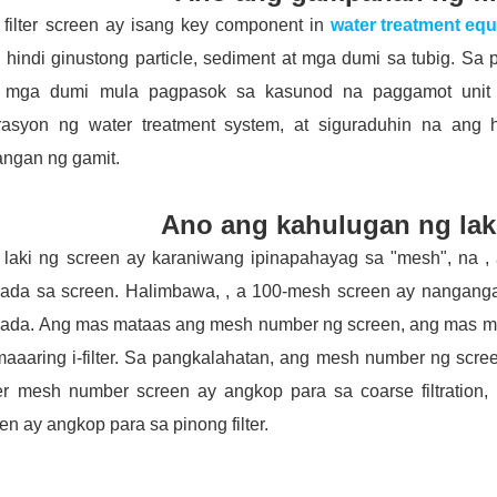
filter screen ay isang key component in
water treatment eq
hindi ginustong particle, sediment at mga dumi sa tubig. Sa p
 mga dumi mula pagpasok sa kasunod na paggamot unit n
rasyon ng water treatment system, at siguraduhin na ang 
angan ng gamit.
Ano ang kahulugan ng lak
 laki ng screen ay karaniwang ipinapahayag sa "mesh", na 
gada sa screen. Halimbawa, , a 100-mesh screen ay nangan
ada. Ang mas mataas ang mesh number ng screen, ang mas mali
aaaring i-filter. Sa pangkalahatan, ang mesh number ng screen
er mesh number screen ay angkop para sa coarse filtratio
en ay angkop para sa pinong filter.