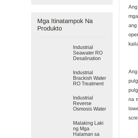
Ang 
mga 
Mga Itinatampok Na
ang
Produkto
ope
kail
Industrial
Seawater RO
Desalination
Systems
Ang
Industrial
Brackish Water
pul
RO Treatment
Systems
pulg
Industrial
na m
Reverse
low
Osmosis Water
Purification
scre
System
Malaking Laki
ng Mga
Halaman sa