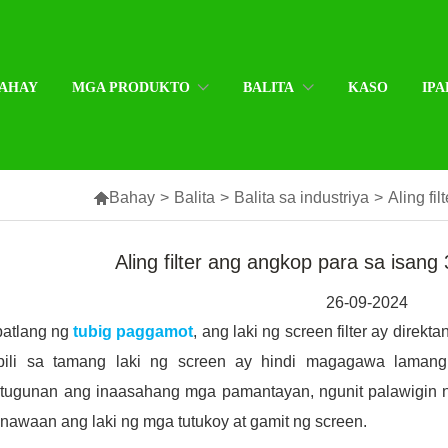
AHAY
MGA PRODUKTO
BALITA
KASO
IPA

Bahay
>
Balita
>
Balita sa industriya
>
Aling fi
Aling filter ang angkop para sa isang
26-09-2024
patlang ng
tubig paggamot
, ang laki ng screen filter ay direk
pili sa tamang laki ng screen ay hindi magagawa lamang
utugunan ang inaasahang mga pamantayan, ngunit palawigin 
awaan ang laki ng mga tutukoy at gamit ng screen.