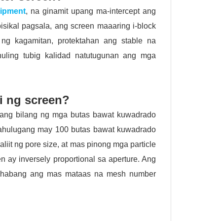
uipment
, na ginamit upang ma-intercept ang
isikal pagsala, ang screen maaaring i-block
g kagamitan, protektahan ang stable na
huling tubig kalidad natutugunan ang mga
i ng screen?
, ang bilang ng mga butas bawat kuwadrado
gahulugang may 100 butas bawat kuwadrado
it ng pore size, at mas pinong mga particle
 ay inversely proportional sa aperture. Ang
n, habang ang mas mataas na mesh number