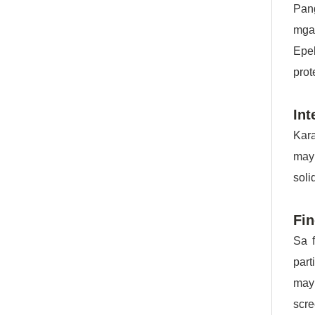
Pan
mga
Epek
prot
Int
Kara
may 
soli
Fin
Sa f
part
may
scre