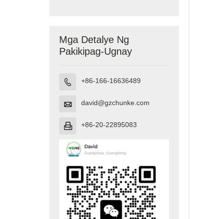
Paglilinis ng
Tubig
Mga Detalye Ng
Pakikipag-Ugnay
+86-166-16636489

david@gzchunke.com

+86-20-22895083
