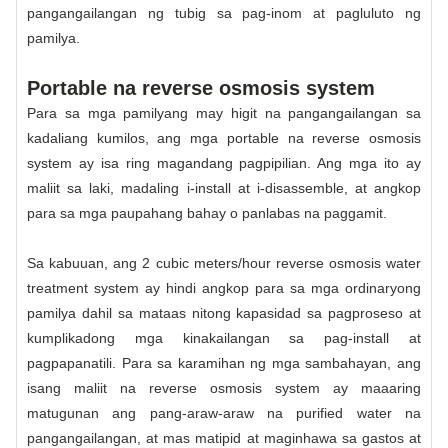
pangangailangan ng tubig sa pag-inom at pagluluto ng
pamilya.
Portable na reverse osmosis system
Para sa mga pamilyang may higit na pangangailangan sa
kadaliang kumilos, ang mga portable na reverse osmosis
system ay isa ring magandang pagpipilian. Ang mga ito ay
maliit sa laki, madaling i-install at i-disassemble, at angkop
para sa mga paupahang bahay o panlabas na paggamit.
Sa kabuuan, ang 2 cubic meters/hour reverse osmosis water
treatment system ay hindi angkop para sa mga ordinaryong
pamilya dahil sa mataas nitong kapasidad sa pagproseso at
kumplikadong mga kinakailangan sa pag-install at
pagpapanatili. Para sa karamihan ng mga sambahayan, ang
isang maliit na reverse osmosis system ay maaaring
matugunan ang pang-araw-araw na purified water na
pangangailangan, at mas matipid at maginhawa sa gastos at