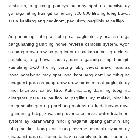
istatistika, ang isang pamilya na may apat na pamilya ay
gumagamit ng humigit-kumulang 300-500 litro ng tubig bawat
araw, kabilang ang pag-inom, pagluluto, paglilinis at paliligo.
Ang inuming tubig at tubig sa pagluluto ay isa sa mga
pangunahing gamit ng home reverse osmosis system. Ayon
sa pang-araw-araw na pag-inom at pagkonsumo ng tubig sa
pagluluto, ang bawat tao ay nangangailangan ng humigit-
kumulang 5-10 litro ng purong tubig bawat araw. Para sa
isang pamilyang may apat, ang kabuuang dami ng tubig na
ginagamit para sa pang-araw-araw na inumin at pagluluto ay
hindi lalampas sa 50 litro. Kahit na ang dami ng tubig na
ginagamit para sa paliligo at paglilinis ay malaki, hindi ito
nangangailangan ng parehong mataas na kadalisayan gaya
ng inuming tubig, kaya ang reverse osmosis water treatment
system ay karaniwang hindi ginagamit upang gamutin ang
tubig na ito. Kung ang isang reverse osmosis system ay
ginagamit para sa buong bahay na supply ng tubig, bagaman