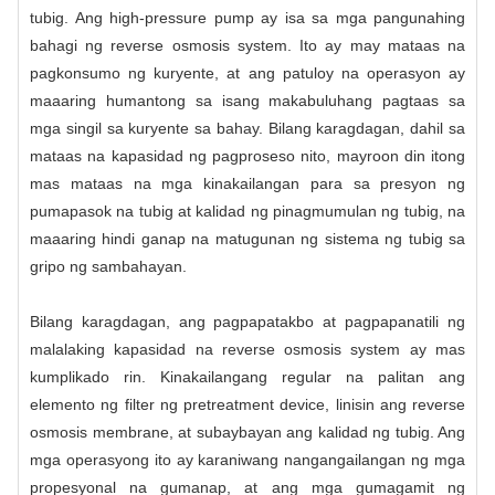
tubig. Ang high-pressure pump ay isa sa mga pangunahing
bahagi ng reverse osmosis system. Ito ay may mataas na
pagkonsumo ng kuryente, at ang patuloy na operasyon ay
maaaring humantong sa isang makabuluhang pagtaas sa
mga singil sa kuryente sa bahay. Bilang karagdagan, dahil sa
mataas na kapasidad ng pagproseso nito, mayroon din itong
mas mataas na mga kinakailangan para sa presyon ng
pumapasok na tubig at kalidad ng pinagmumulan ng tubig, na
maaaring hindi ganap na matugunan ng sistema ng tubig sa
gripo ng sambahayan.
Bilang karagdagan, ang pagpapatakbo at pagpapanatili ng
malalaking kapasidad na reverse osmosis system ay mas
kumplikado rin. Kinakailangang regular na palitan ang
elemento ng filter ng pretreatment device, linisin ang reverse
osmosis membrane, at subaybayan ang kalidad ng tubig. Ang
mga operasyong ito ay karaniwang nangangailangan ng mga
propesyonal na gumanap, at ang mga gumagamit ng