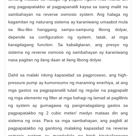
ang pagpapatakbo at pagpapanatili kaysa sa isang maliit na
sambahayan na reverse osmosis system. Ang halaga ng
kagamitan ng naturang sistema ay karaniwang umaabot mula
sa libu-libo hanggang sampu-sampung libong dolyar,
depende sa configuration ng system, tatak, at mga
karagdagang function. Sa kabaligtaran, ang presyo ng
sistema ng reverse osmosis ng sambahayan ay karaniwang
nasa pagitan ng ilang daan at ilang libong dolyar.
Dahil sa malaki nitong kapasidad sa pagproseso, ang high-
pressure pump ay kumonsumo ng maraming enerhiya, at ang
mga gastos sa pagpapanatili tulad ng regular na pagpapalit
ng mga elemento ng filter at mga bahagi ng lamad at paglilinis
ng system ay gumagawa ng pangmatagalang gastos sa
pagpapatakbo ng 2 cubic meter/ medyo mataas din ang
sistema ng oras. Para sa mga sambahayan, ang pagbili at
pagpapatakbo ng ganitong malaking kapasidad na reverse
osmosis system ay magdadala ng hindi kinakailangang