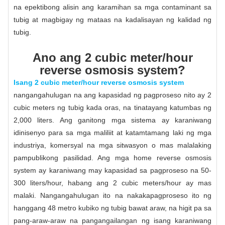
na epektibong alisin ang karamihan sa mga contaminant sa
tubig at magbigay ng mataas na kadalisayan ng kalidad ng
tubig.
Ano ang 2 cubic meter/hour
reverse osmosis system?
Isang 2 cubic meter/hour reverse osmosis system
nangangahulugan na ang kapasidad ng pagproseso nito ay 2
cubic meters ng tubig kada oras, na tinatayang katumbas ng
2,000 liters. Ang ganitong mga sistema ay karaniwang
idinisenyo para sa mga maliliit at katamtamang laki ng mga
industriya, komersyal na mga sitwasyon o mas malalaking
pampublikong pasilidad. Ang mga home reverse osmosis
system ay karaniwang may kapasidad sa pagproseso na 50-
300 liters/hour, habang ang 2 cubic meters/hour ay mas
malaki. Nangangahulugan ito na nakakapagproseso ito ng
hanggang 48 metro kubiko ng tubig bawat araw, na higit pa sa
pang-araw-araw na pangangailangan ng isang karaniwang