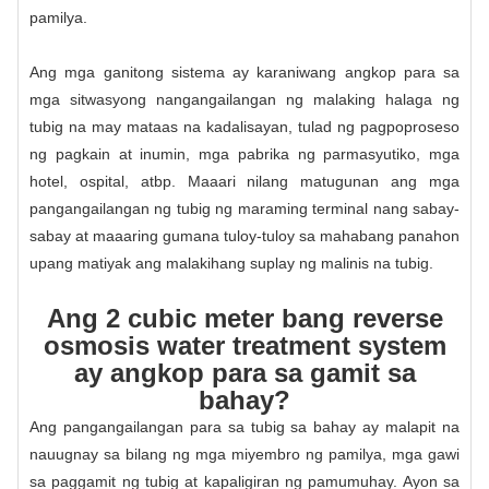
pamilya.
Ang mga ganitong sistema ay karaniwang angkop para sa
mga sitwasyong nangangailangan ng malaking halaga ng
tubig na may mataas na kadalisayan, tulad ng pagpoproseso
ng pagkain at inumin, mga pabrika ng parmasyutiko, mga
hotel, ospital, atbp. Maaari nilang matugunan ang mga
pangangailangan ng tubig ng maraming terminal nang sabay-
sabay at maaaring gumana tuloy-tuloy sa mahabang panahon
upang matiyak ang malakihang suplay ng malinis na tubig.
Ang 2 cubic meter bang reverse
osmosis water treatment system
ay angkop para sa gamit sa
bahay?
Ang pangangailangan para sa tubig sa bahay ay malapit na
nauugnay sa bilang ng mga miyembro ng pamilya, mga gawi
sa paggamit ng tubig at kapaligiran ng pamumuhay. Ayon sa