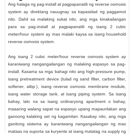
Ang halaga ng pag-install at pagpapanatili ng reverse osmosis
system ay direktang nauugnay sa kapasidad ng paggamot
nito. Dahil sa malaking sukat nito, ang mga kinakailangan
para sa pag-install at pagpapanatili ng isang 2 cubic
meter/hour system ay mas malaki kaysa sa isang household
reverse osmosis system.
Ang isang 2 cubic meter/hour reverse osmosis system ay
karaniwang nangangailangan ng malaking espasyo sa pag-
install. Kasama sa mga bahagi nito ang high-pressure pump,
isang pretreatment device (tulad ng sand filter, carbon filter,
softener, atbp.), isang reverse osmosis membrane module,
isang water storage tank, at isang piping system. Sa isang
bahay, lalo na sa isang ordinaryong apartment o bahay,
maaaring walang sapat na espasyo upang mapaunlakan ang
ganoong kalaking set ng kagamitan. Kasabay nito, ang mga
ganitong sistema ay karaniwang nangangailangan ng mas
mataas na suporta sa kuryente at isang matatag na supply ng