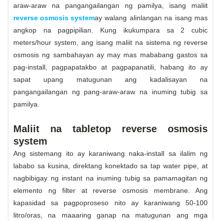
araw-araw na pangangailangan ng pamilya, isang maliit
reverse osmosis system
ay walang alinlangan na isang mas
angkop na pagpipilian. Kung ikukumpara sa 2 cubic
meters/hour system, ang isang maliit na sistema ng reverse
osmosis ng sambahayan ay may mas mababang gastos sa
pag-install, pagpapatakbo at pagpapanatili, habang ito ay
sapat upang matugunan ang kadalisayan na
pangangailangan ng pang-araw-araw na inuming tubig sa
pamilya.
Maliit na tabletop reverse osmosis
system
Ang sistemang ito ay karaniwang naka-install sa ilalim ng
lababo sa kusina, direktang konektado sa tap water pipe, at
nagbibigay ng instant na inuming tubig sa pamamagitan ng
elemento ng filter at reverse osmosis membrane. Ang
kapasidad sa pagpoproseso nito ay karaniwang 50-100
litro/oras, na maaaring ganap na matugunan ang mga