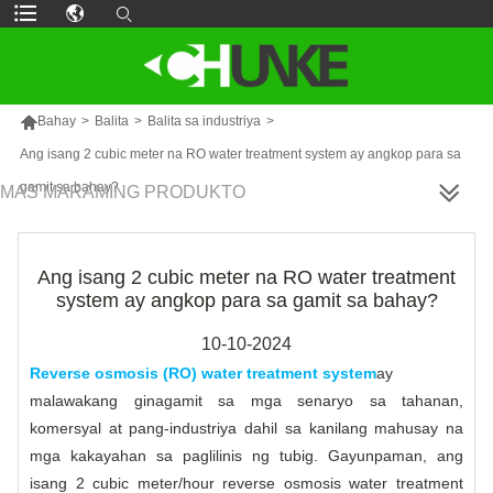

Bahay
>
Balita
>
Balita sa industriya
>
Ang isang 2 cubic meter na RO water treatment system ay angkop para sa
gamit sa bahay?
MAS MARAMING PRODUKTO
Ang isang 2 cubic meter na RO water treatment
system ay angkop para sa gamit sa bahay?
10-10-2024
Reverse osmosis (RO) water treatment system
ay
malawakang ginagamit sa mga senaryo sa tahanan,
komersyal at pang-industriya dahil sa kanilang mahusay na
mga kakayahan sa paglilinis ng tubig. Gayunpaman, ang
isang 2 cubic meter/hour reverse osmosis water treatment