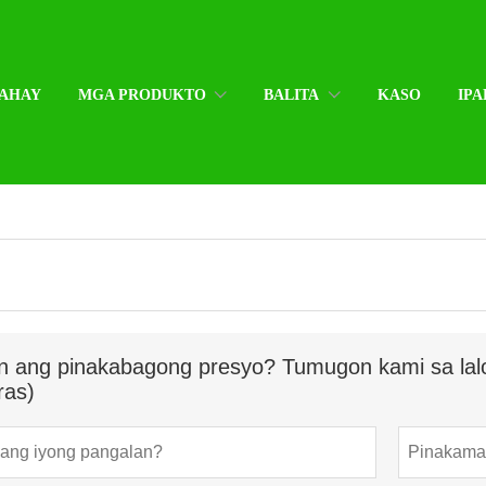
AHAY
MGA PRODUKTO
BALITA
KASO
IPA
n ang pinakabagong presyo? Tumugon kami sa lal
ras)