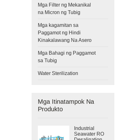
Mga Filter ng Mekanikal
na Micron ng Tubig
Mga kagamitan sa
Paggamot ng Hindi
Kinakalawang Na Asero
Mga Bahagi ng Paggamot
sa Tubig
Water Sterilization
Mga Itinatampok Na
Produkto
Industrial
Seawater RO
Desalination