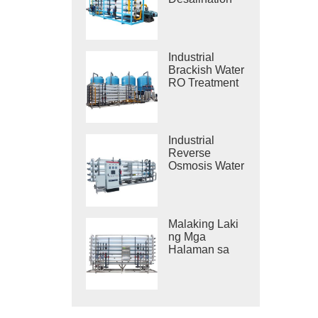
Systems
Industrial
Brackish Water
RO Treatment
Systems
Industrial
Reverse
Osmosis Water
Purification
System
Malaking Laki
ng Mga
Halaman sa
Paglilinis ng
Tubig