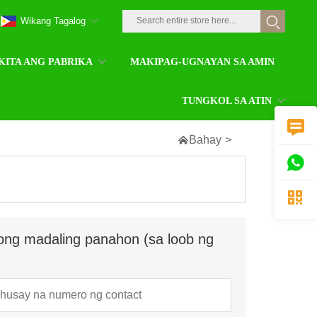
Wikang Tagalog
KITA ANG PABRIKA
MAKIPAG-UGNAYAN SA AMIN
TUNGKOL SA ATIN


Bahay
>


ong madaling panahon (sa loob ng