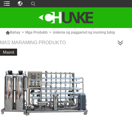

Bahay
>
Mga Produkto
>
sistema ng paggamot ng inuming tubig
MAS MARAMING PRODUKTO
Mainit