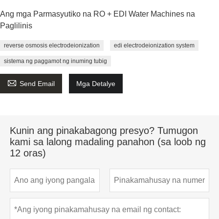
Ang mga Parmasyutiko na RO + EDI Water Machines na
Paglilinis
reverse osmosis electrodeionization
edi electrodeionization system
sistema ng paggamot ng inuming tubig

Send Email
Mga Detalye
Kunin ang pinakabagong presyo? Tumugon
kami sa lalong madaling panahon (sa loob ng
12 oras)