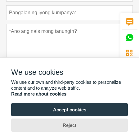



We use cookies
We use our own and third-party cookies to personalize
Patakaran sa privacy
Ipasa
content and to analyze web traffic.
Read more about cookies
Accept cookies
MAS MARAMING SERBISYO
Copyright Ni © Guangzhou Chunke Environmental Technology Co.
Reject
Ltd.Email:david@gzchunke.com