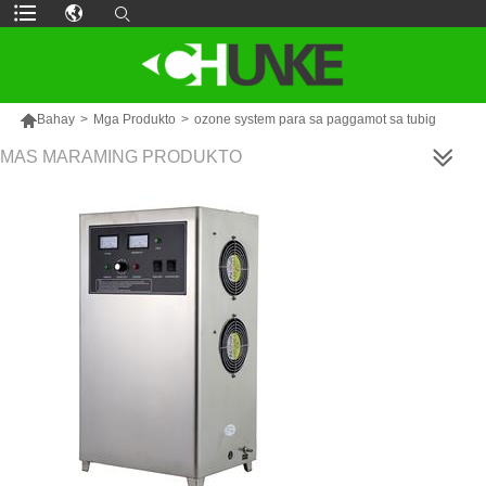

Bahay
>
Mga Produkto
>
ozone system para sa paggamot sa tubig
MAS MARAMING PRODUKTO